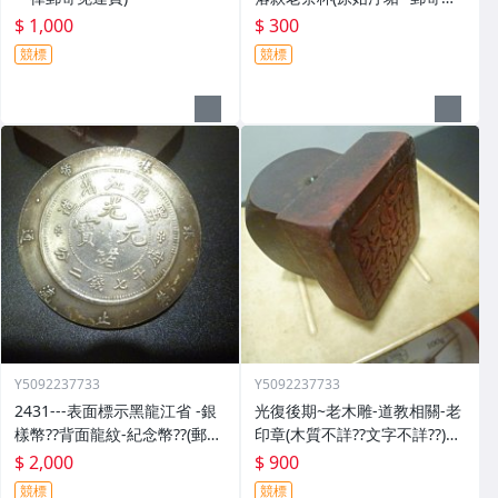
運費)
$ 1,000
$ 300
競標
競標
Y5092237733
Y5092237733
2431---表面標示黑龍江省 -銀
光復後期~老木雕-道教相關-老
樣幣??背面龍紋-紀念幣??(郵寄
印章(木質不詳??文字不詳??)歷
免運費)
史民俗文物??(郵寄免運費)
$ 2,000
$ 900
競標
競標