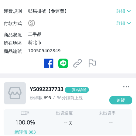
運費規則
郵局掛號【免運費】
付款方式
二手品
商品狀況
新北市
所在地區
100505402849
商品編號
Y5092237733
實名驗證
粉絲數
695
56分鐘前上線
追蹤
-
-
正評
出貨速度
未出貨率
100.0%
--
--
天
總評價
883