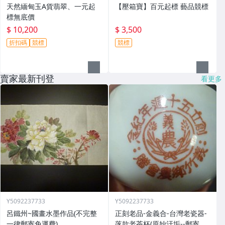
天然緬甸玉A貨翡翠、一元起
【壓箱寶】百元起標 藝品競標
標無底價
$ 10,200
$ 3,500
折扣碼
競標
競標
賣家最新刊登
看更多
Y5092237733
Y5092237733
呂鐵州~國畫水墨作品(不完整
正刻老品-金義合-台灣老瓷器-
一律郵寄免運費)
落款老茶杯(原始汙垢--郵寄免