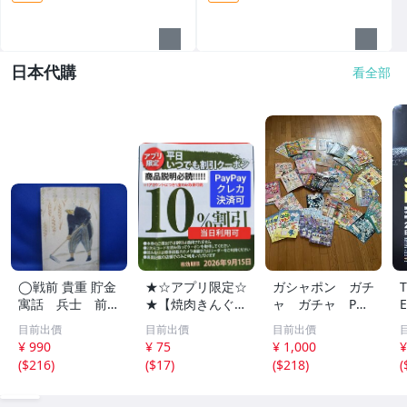
日本代購
看全部
◯戦前 貴重 貯金
★☆アプリ限定☆
ガシャポン ガチ
寓話 兵士 前
★【焼肉きんぐ】
ャ ガチャ POP
線 昭和１４年
平日いつでもクー
ポップ 台紙
目前出價
目前出價
目前出價
非売品 貯金局 古
ポン 10%割引券
非売品 まとめ
¥ 990
¥ 75
¥ 1,000
¥
い 昭和 レトロ ア
9月15日まで Pay
て アンパンマ
(
$216
)
(
$17
)
(
$218
)
(
ンティーク ヴィ
Pay・クレカ決済
ン ポケモン ガ
ンテージ ディス
可 当日利用可能
ンダム サンリ