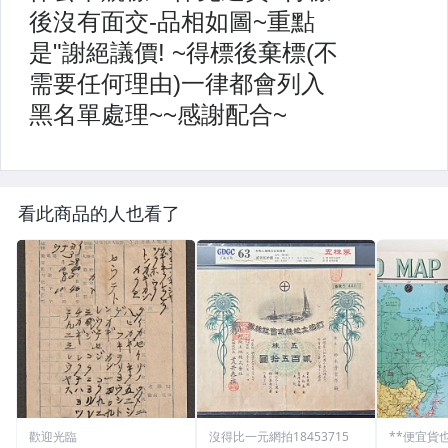
看此商品的人也看了
歡迎光臨
沒得比一元網拍18453715
**便宜貨