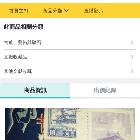
-
首頁主打
商品分類
直播影片
-
sign
古董、藝術與礦石
2
玩具、模型與公仔
古董、藝術與礦石
文獻收藏品
其他文獻收藏
商品資訊
出價紀錄