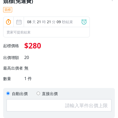
競標(免運費)
競標
08
天
21
時
21
分
08
秒結束
賣家可提前結束
$280
起標價格
20
出價增額
無
最高出價者
1
件
數量
自動出價
直接出價