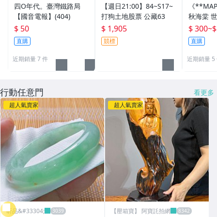
四O年代。臺灣鐵路局
【週日21:00】84~S17~
《**MA
【國音電報】(404)
打狗土地股票 公藏63
秋海棠 
國國旗) 
$ 50
$ 1,905
$ 300
~
$
直購
競標
直購
近期銷量 7 件
近期銷量 5
行動任意門
看更多
超人氣賣家
超人氣賣家
昕品&#33304;
【壓箱寶】 阿寶託拍網