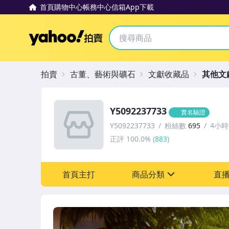
首頁
購物中心
帳務中心
信箱
App下載
Yahoo拍賣
拍賣
古董、藝術與礦石
文獻收藏品
其他文
Y5092237733
實名驗證
Y5092237733
粉絲數
695
4小
正評
100.0%
(
883
)
首頁主打
商品分類
直
sign
古董、藝術與礦石
玩具、模型與公仔