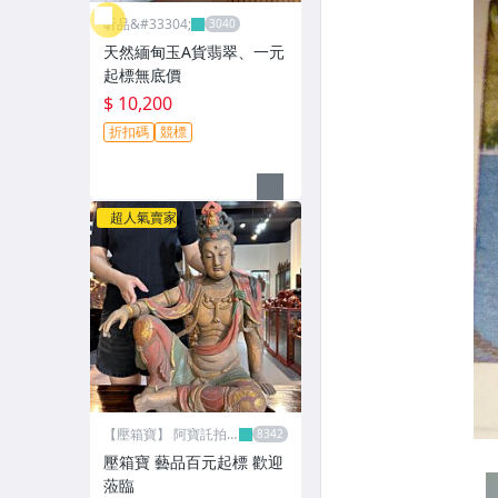
昕品&#33304;
天然緬甸玉A貨翡翠、一元
起標無底價
$ 10,200
折扣碼
競標
超人氣賣家
【壓箱寶】 阿寶託拍
網
壓箱寶 藝品百元起標 歡迎
蒞臨