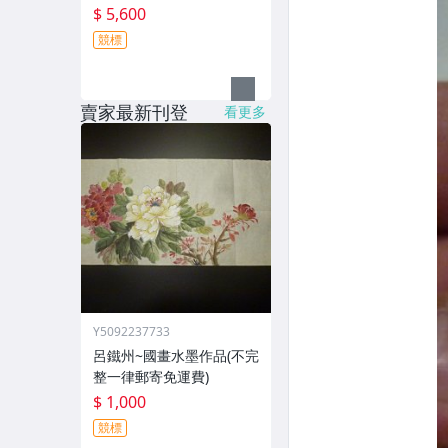
$ 5,600
競標
賣家最新刊登
看更多
Y5092237733
呂鐵州~國畫水墨作品(不完
整一律郵寄免運費)
$ 1,000
競標