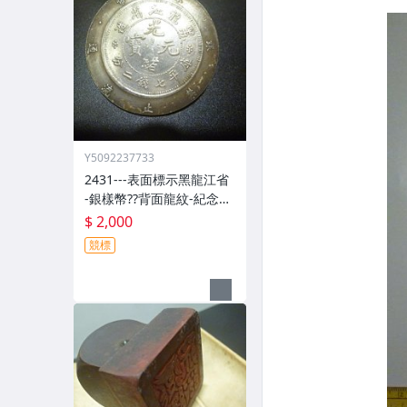
Y5092237733
2431---表面標示黑龍江省
-銀樣幣??背面龍紋-紀念
幣??(郵寄免運費)
$ 2,000
競標