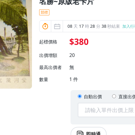
名勝~原版老卡片
競標
08
天
17
時
28
分
36
秒結束
加入行
$380
起標價格
20
出價增額
無
最高出價者
1
件
數量
自動出價
直接出
即時通