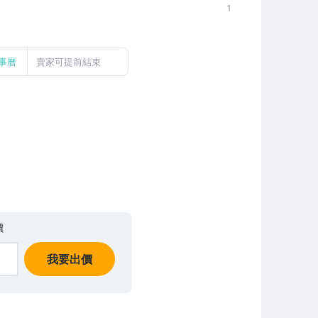
1
事曆
賣家可提前結束
價
我要出價