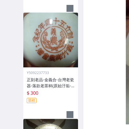
Y5092237733
正刻老品-金義合-台灣老瓷
器-落款老茶杯(原始汙垢--
郵寄免運費)
$ 300
競標