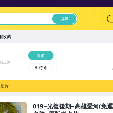
搜尋
獻收藏
追蹤
時前上線
即時通
播影片
019~光復後期~高雄愛河(免