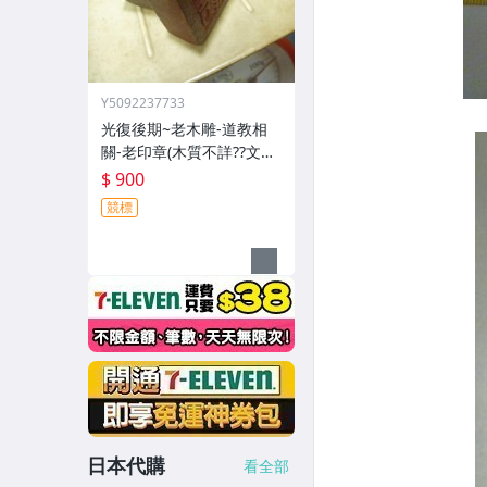
Y5092237733
光復後期~老木雕-道教相
關-老印章(木質不詳??文字
不詳??)歷史民俗文物??(郵
$ 900
寄免運費)
競標
日本代購
看全部