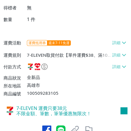
無
得標者
1
件
數量
運費活動
運費抵用券
週末7-11免運
運費規則
7-ELEVEN取貨付款【單件運費$38、滿100
件或消費滿$1000000免運費】、7-ELEVEN
付款方式
取貨不付款【單件運費$38】、萊爾富取貨
付款【單件運費$60、滿50件或消費滿$30
全新品
商品狀況
0000免運費】、郵局掛號【單件運費$50、
高雄市
所在地區
滿30件或消費滿$30000免運費】
100509283105
商品編號
7-ELEVEN 運費只要
38
元
不限金額、筆數，筆筆優惠無限次！