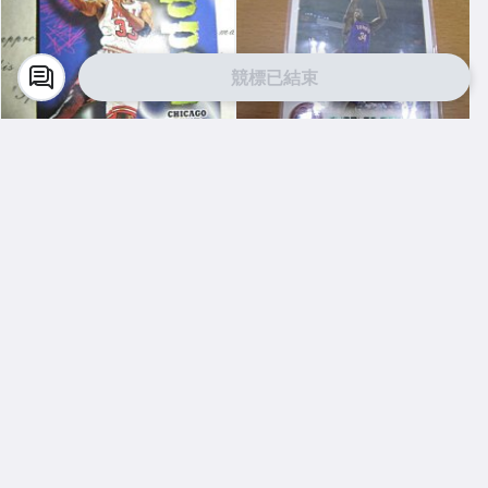
競標已結束
Y3889616972
Y3889616972
新賣家~96/97~Scottie Pippe
新上架~1999-00~99/00~Char
n~Z FORCE~20年以上歷史~無
les Oakley /300~FLEER~~限
限量~
量/300~1060114-1
$ 60
$ 201
直購
直購