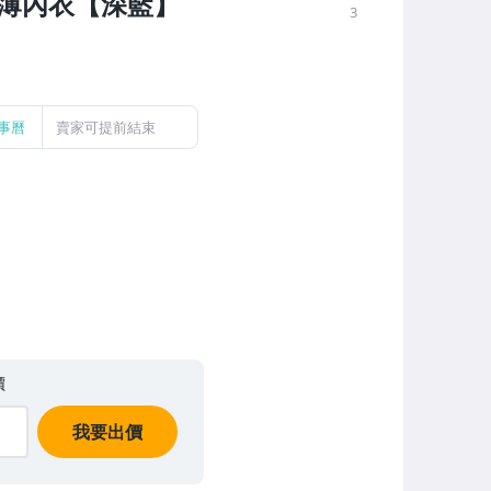
 薄內衣【深藍】
3
事曆
賣家可提前結束
價
我要出價