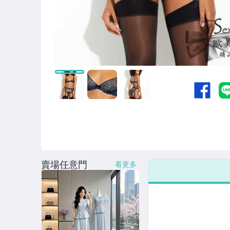
賣場任意門
看更多