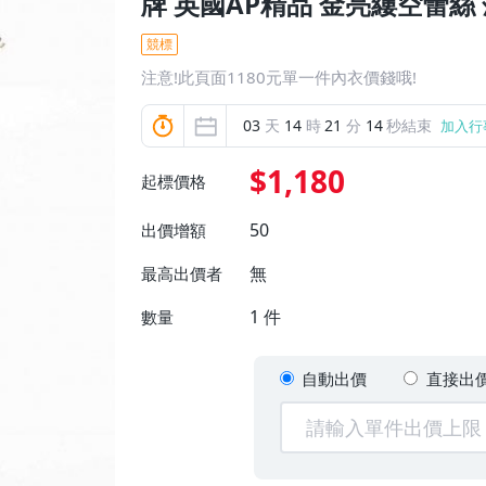
牌 英國AP精品 金亮縷空蕾絲
競標
注意!此頁面1180元單一件內衣價錢哦!
03
天
14
時
21
分
12
秒結束
加入行
$1,180
起標價格
50
出價增額
無
最高出價者
1
件
數量
自動出價
直接出