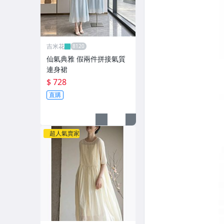
吉米花
仙氣典雅 假兩件拼接氣質
連身裙
$ 728
直購
超人氣賣家