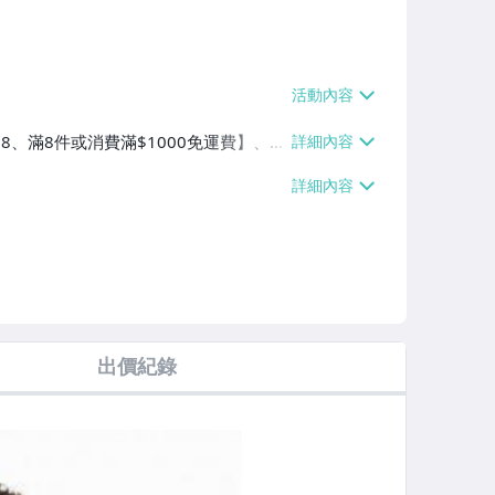
$38、滿8件或消費滿$1000免運費】、萊
8件或消費滿$1000免運費】、宅配/貨
消費滿$2000免運費】、郵局掛號【單件
免運費】
出價紀錄