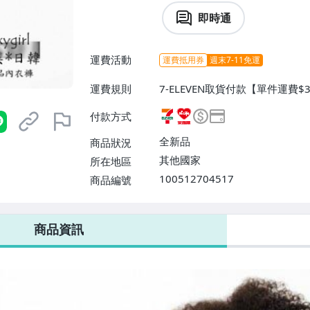
即時通
運費活動
運費抵用券
週末7-11免運
運費規則
7-ELEVEN取貨付款【單件運費
爾富取貨付款【單件運費$60、滿
付款方式
運【單件運費$120、滿20件或
運費$50、滿3件或消費滿$800
全新品
商品狀況
其他國家
所在地區
100512704517
商品編號
7-ELEVEN 運費只要
38
元
不限金額、筆數，筆筆優惠無限次！
商品資訊