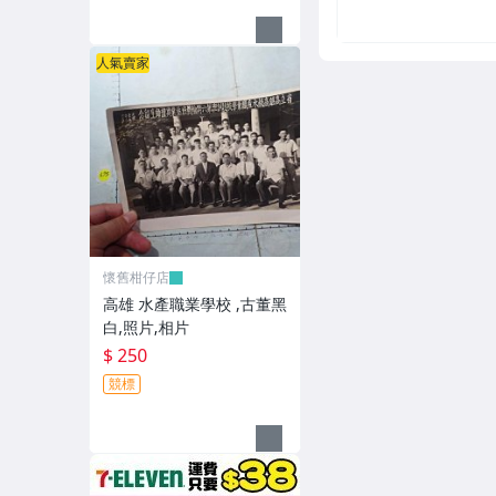
人氣賣家
懷舊柑仔店
高雄 水產職業學校 ,古董黑
白,照片,相片
$ 250
競標