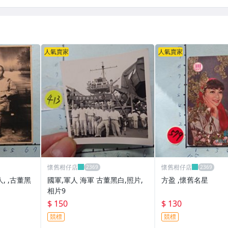
人氣賣家
人氣賣家
懷舊柑仔店
懷舊柑仔店
, ,古董黑
國軍,軍人 海軍 古董黑白,照片,
方盈 ,懷舊名星
相片9
$ 150
$ 130
競標
競標