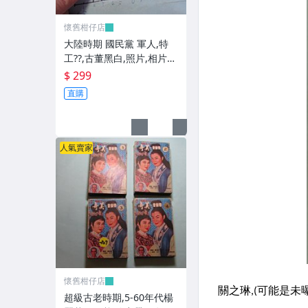
懷舊柑仔店
大陸時期 國民黨 軍人,特
工??,古董黑白,照片,相片
(老兵民國38年從大陸帶來
$ 299
台灣的) **稀少品6
直購
人氣賣家
懷舊柑仔店
超級古老時期,5-60年代楊