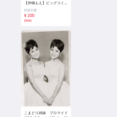
【伊織もえ】ビッグコミッ
クスピリッツ 2026年8月3
目前出價
日号 ★セブンネット限定
¥ 200
特典★ ☆送料一律☆
(
$44
)
こまどり姉妹 プロマイド