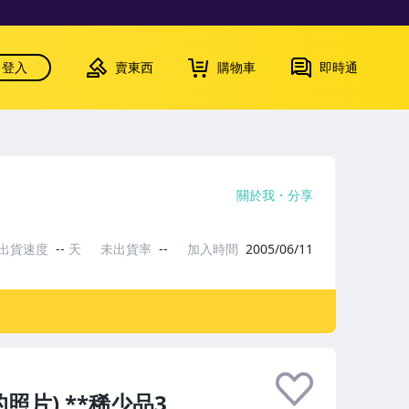
登入
賣東西
購物車
即時通
關於我
分享
出貨速度
--
天
未出貨率
--
加入時間
2005/06/11
照片) **稀少品3