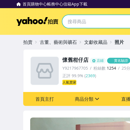
首頁
購物中心
帳務中心
信箱
App下載
Yahoo拍賣
拍賣
古董、藝術與礦石
文獻收藏品
照片
懷舊柑仔店
店鋪
實名驗證
Y9217967705
粉絲數
1254
25
正評
99.9%
(
2369
)
人氣賣家
首頁主打
商品分類
直
sign
其它