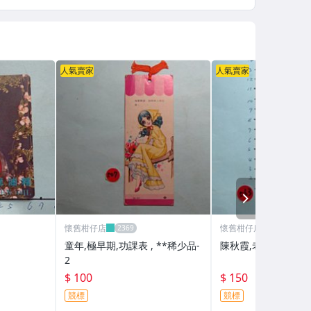
人氣賣家
人氣賣家
NEXT
懷舊柑仔店
懷舊柑仔店
童年,極早期,功課表 , **稀少品-
陳秋霞,老明星卡-1
2
$ 100
$ 150
競標
競標