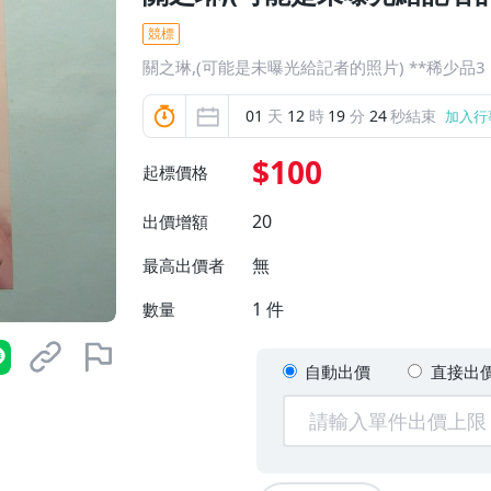
競標
關之琳,(可能是未曝光給記者的照片) **稀少品3
01
天
12
時
19
分
23
秒結束
加入行
$100
起標價格
20
出價增額
無
最高出價者
1
件
數量
自動出價
直接出