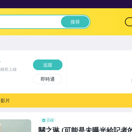
搜尋
追蹤
分鐘前上線
即時通
播影片
店鋪
關之琳,(可能是未曝光給記者的