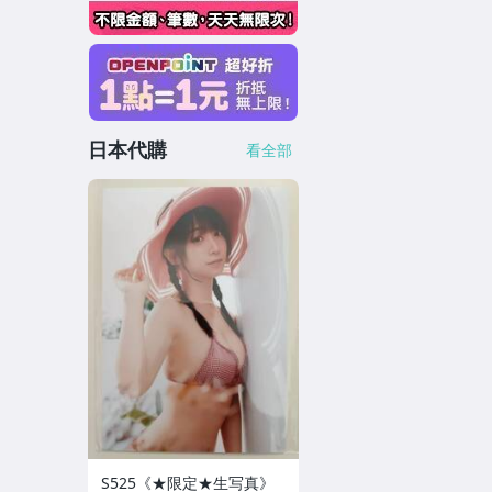
日本代購
看全部
S525《★限定★生写真》