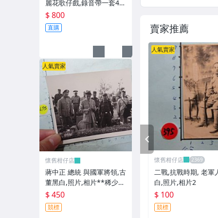
麗花歌仔戲,錄音帶一套4卷
**稀少品
$ 800
賣家推薦
直購
人氣賣家
人氣賣家
PREV
懷舊柑仔店
懷舊柑仔店
二戰,抗戰時期, 老軍人
蔣中正 總統 與國軍將領,古
白,照片,相片2
董黑白,照片,相片**稀少
品-2
$ 100
$ 450
競標
競標