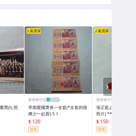
人氣賣家
人氣賣家
NEXT
懷舊柑仔店
懷舊柑仔店
董黑白,照
早期愛國獎券一全套(*全套的很
張正藍,(可能是未曝
稀少一起賣)-5 1
照片) **稀少品
$ 120
$ 150
競標
競標