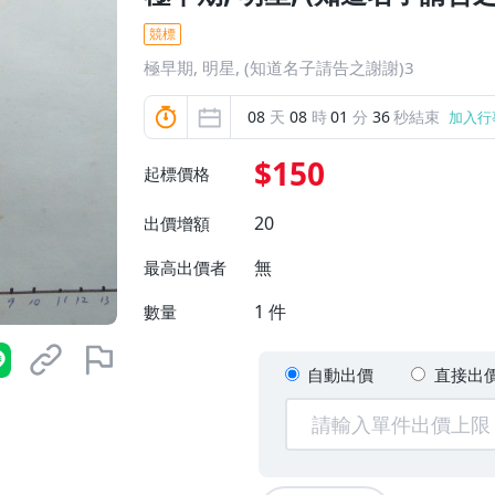
競標
極早期, 明星, (知道名子請告之謝謝)3
08
天
08
時
01
分
35
秒結束
加入行
$150
起標價格
20
出價增額
無
最高出價者
1
件
數量
自動出價
直接出