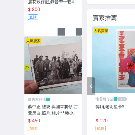
麗花歌仔戲,錄音帶一套4卷
**稀少品
$ 800
賣家推薦
直購
人氣賣家
人氣賣家
PREV
懷舊柑仔店
懷舊柑仔店
傅娟,老明星卡5
蔣中正 總統 與國軍將領,古
董黑白,照片,相片**稀少
品-2
$ 120
$ 450
競標
競標