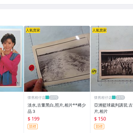
人氣賣家
人氣賣家
懷舊柑仔店
懷舊柑仔店
淡水,古董黑白,照片,相片**稀少
亞洲籃球裁判講習,古
品３
片,相片
$ 199
$ 150
競標
競標