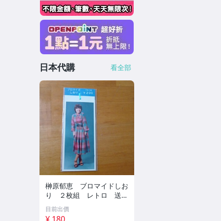
日本代購
看全部
榊原郁恵 ブロマイドしお
り ２枚組 レトロ 送料
１１０円 未開封
目前出價
¥ 180