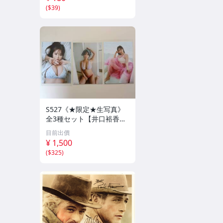
(
$39
)
S527《★限定★生写真》
全3種セット【井口裕香】
FLASH（フラッシュ）202
目前出價
6年8月18日・25日合併号
¥ 1,500
★セブンネット限定特典★
(
$325
)
☆送料一律☆