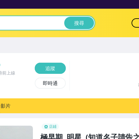
搜尋
追蹤
時前上線
即時通
播影片
店鋪
極早期, 明星, (知道名子請告之