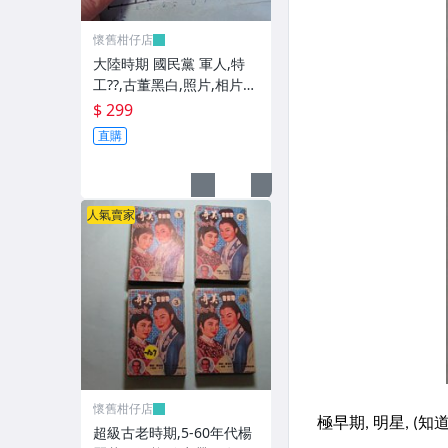
懷舊柑仔店
大陸時期 國民黨 軍人,特
工??,古董黑白,照片,相片
(老兵民國38年從大陸帶來
$ 299
台灣的) **稀少品6
直購
人氣賣家
懷舊柑仔店
超級古老時期,5-60年代楊