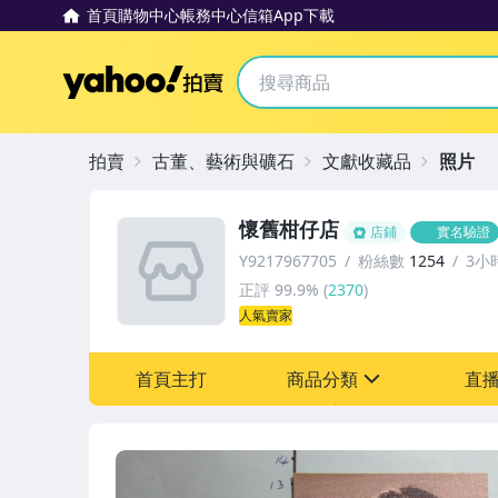
首頁
購物中心
帳務中心
信箱
App下載
Yahoo拍賣
拍賣
古董、藝術與礦石
文獻收藏品
照片
懷舊柑仔店
店鋪
實名驗證
Y9217967705
粉絲數
1254
3小
正評
99.9%
(
2370
)
人氣賣家
首頁主打
商品分類
直
sign
其它