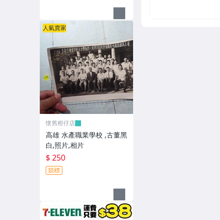
人氣賣家
懷舊柑仔店
高雄 水產職業學校 ,古董黑
白,照片,相片
$ 250
競標