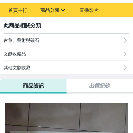
-
首頁主打
商品分類
直播影片
-
sign
古董、藝術與礦石
2
玩具、模型與公仔
古董、藝術與礦石
文獻收藏品
其他文獻收藏
商品資訊
出價紀錄