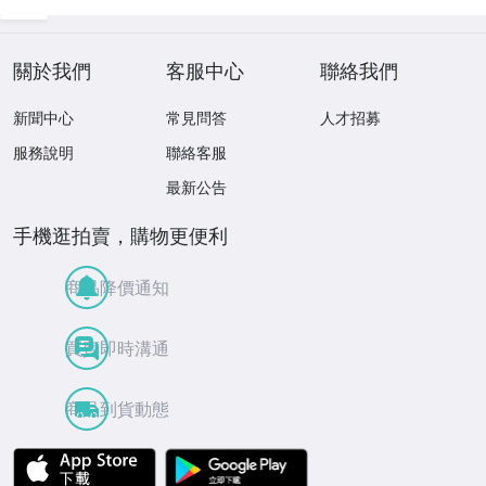
ンテージ ディス
可 当日利用可能
ンダム サンリ
プレイ /42614
オ 他 大量
關於我們
客服中心
聯絡我們
新聞中心
常見問答
人才招募
服務說明
聯絡客服
最新公告
手機逛拍賣，購物更便利
商品降價通知
買賣即時溝通
商品到貨動態
APP Store
Google Play