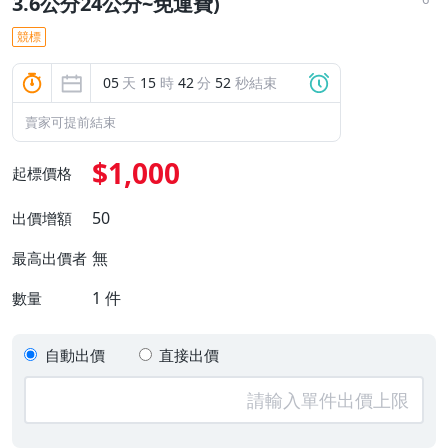
3.6公分24公分~免運費)
競標
05
天
15
時
42
分
51
秒結束
賣家可提前結束
$1,000
起標價格
50
出價增額
無
最高出價者
1
件
數量
自動出價
直接出價