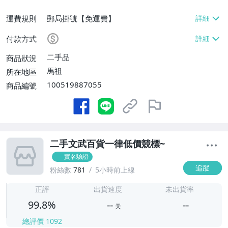
運費規則
郵局掛號【免運費】
付款方式
二手品
商品狀況
馬祖
所在地區
100519887055
商品編號
二手文武百貨一律低價競標~
實名驗證
追蹤
粉絲數
781
5小時前上線
-
-
正評
出貨速度
未出貨率
99.8%
--
--
天
總評價
1092