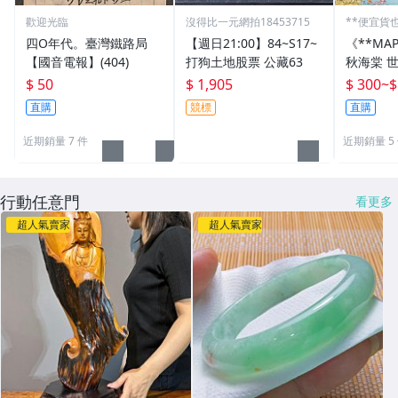
歡迎光臨
沒得比一元網拍18453715
**便宜貨
四O年代。臺灣鐵路局
【週日21:00】84~S17~
《**MA
【國音電報】(404)
打狗土地股票 公藏63
秋海棠 
國國旗) 
$ 50
$ 1,905
$ 300
~
$
直購
競標
直購
近期銷量 7 件
近期銷量 5
行動任意門
看更多
超人氣賣家
超人氣賣家