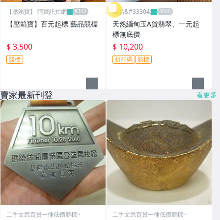
【壓箱寶】 阿寶託拍網
昕品&#33304;
【壓箱寶】百元起標 藝品競標
天然緬甸玉A貨翡翠、一元起
標無底價
$ 3,500
$ 10,200
競標
折扣碼
競標
賣家最新刊登
看更多
二手文武百貨一律低價競標~
二手文武百貨一律低價競標~