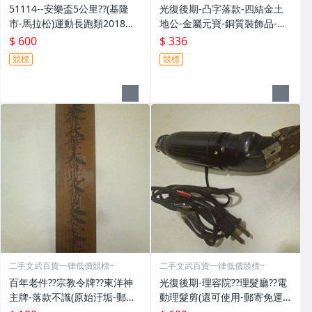
51114--安樂盃5公里??(基隆
光復後期-凸字落款-四結金土
市-馬拉松)運動長跑類2018年-
地公-金屬元寶-銅質裝飾品-宗
精緻獎牌??紀念章??(金屬材質-
教發財金??(郵寄免運費)罕見收
$ 600
$ 336
郵寄免運費)
藏品
競標
競標
二手文武百貨一律低價競標~
二手文武百貨一律低價競標~
百年老件??宗教令牌??東洋神
光復後期-理容院??理髮廳??電
主牌-落款不識(原始汙垢-郵寄
動理髮剪(還可使用-郵寄免運
免運費)罕見收藏品-60729
費)收藏品~收藏用