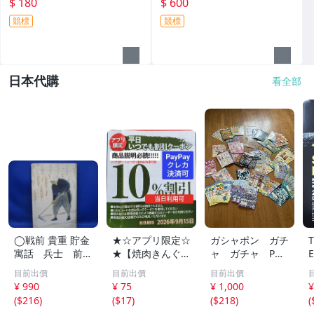
$ 180
$ 600
競標
競標
日本代購
看全部
◯戦前 貴重 貯金
★☆アプリ限定☆
ガシャポン ガチ
寓話 兵士 前
★【焼肉きんぐ】
ャ ガチャ POP
線 昭和１４年
平日いつでもクー
ポップ 台紙
目前出價
目前出價
目前出價
非売品 貯金局 古
ポン 10%割引券
非売品 まとめ
¥ 990
¥ 75
¥ 1,000
¥
い 昭和 レトロ ア
9月15日まで Pay
て アンパンマ
(
$216
)
(
$17
)
(
$218
)
(
ンティーク ヴィ
Pay・クレカ決済
ン ポケモン ガ