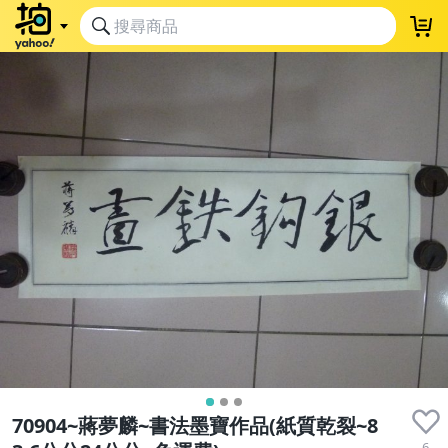
70904~蔣夢麟~書法墨寶作品(紙質乾裂~8
6