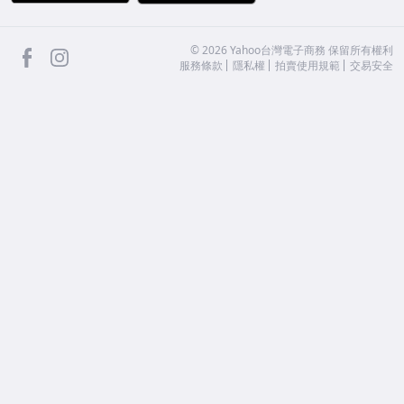
facebook
Instagram
©
2026
Yahoo台灣電子商務 保留所有權利
服務條款
隱私權
拍賣使用規範
交易安全