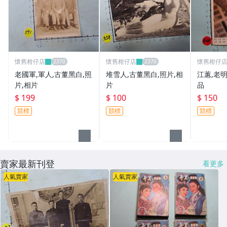
懷舊柑仔店
懷舊柑仔店
懷舊柑仔
老國軍,軍人,古董黑白,照
堆雪人,古董黑白,照片,相
江蕙,老明
片,相片
片
品
$ 199
$ 100
$ 150
競標
競標
競標
賣家最新刊登
看更多
人氣賣家
人氣賣家