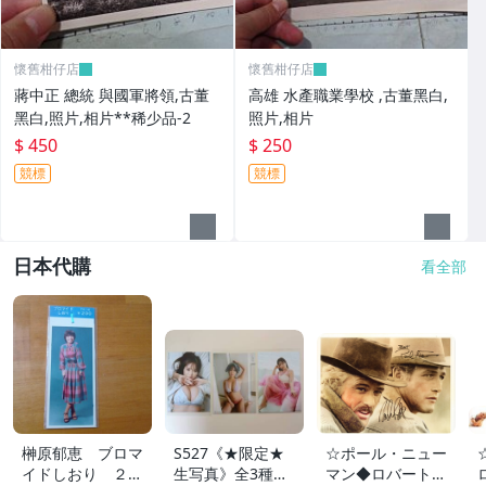
懷舊柑仔店
懷舊柑仔店
蔣中正 總統 與國軍將領,古董
高雄 水產職業學校 ,古董黑白,
黑白,照片,相片**稀少品-2
照片,相片
$ 450
$ 250
競標
競標
日本代購
看全部
榊原郁恵 ブロマ
S527《★限定★
☆ポール・ニュー
イドしおり ２枚
生写真》全3種セ
マン◆ロバート・