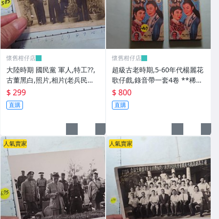
懷舊柑仔店
懷舊柑仔店
大陸時期 國民黨 軍人,特工??,
超級古老時期,5-60年代楊麗花
古董黑白,照片,相片(老兵民國3
歌仔戲,錄音帶一套4卷 **稀少
8年從大陸帶來台灣的) **稀少
品
$ 299
$ 800
品6
直購
直購
人氣賣家
人氣賣家