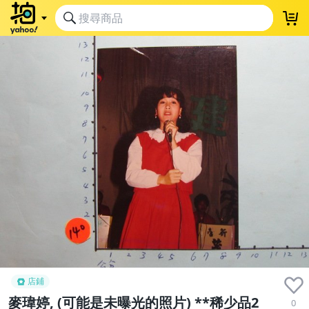
店鋪
麥瑋婷, (可能是未曝光的照片) **稀少品2
0