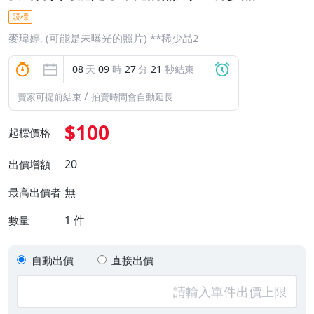
競標
麥瑋婷, (可能是未曝光的照片) **稀少品2
08
天
09
時
27
分
21
秒結束
/
賣家可提前結束
拍賣時間會自動延長
$100
起標價格
20
出價增額
無
最高出價者
1
件
數量
自動出價
直接出價