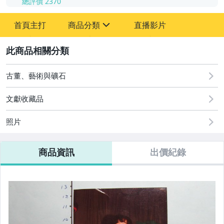
總評價
2370
-
首頁主打
商品分類
直播影片
-
sign
其它
2
古董、藝術與礦石
文獻收藏品
照片
商品資訊
出價紀錄