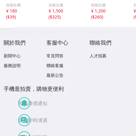
組 レトロ 送料
ット【井口裕香】
レッドフォード◆
目前出價
目前出價
目前出價
１１０円 未開封
FLASH（フラッシ
サイン入り写真◆
¥ 180
¥ 1,500
¥ 1,200
¥
ュ）2026年8月18
30x20㎝☆
(
$39
)
(
$325
)
(
$260
)
(
日・25日合併号
★セブンネット限
定特典★ ☆送料
一律☆
關於我們
客服中心
聯絡我們
新聞中心
常見問答
人才招募
服務說明
聯絡客服
最新公告
手機逛拍賣，購物更便利
商品降價通知
買賣即時溝通