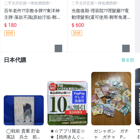
二手文武百貨一律低價競標~
二手文武百貨一律低價競標~
百年老件??宗教令牌??東洋神
光復後期-理容院??理髮廳??電
主牌-落款不識(原始汙垢-郵寄
動理髮剪(還可使用-郵寄免運
免運費)罕見收藏品-60729
費)收藏品~收藏用
$ 180
$ 600
競標
競標
日本代購
看全部
◯戦前 貴重 貯金
★☆アプリ限定☆
ガシャポン ガチ
寓話 兵士 前
★【焼肉きんぐ】
ャ ガチャ POP