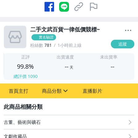
二手文武百貨一律低價競標~
實名驗證
追蹤
粉絲數
781
1小時前上線
-
-
正評
出貨速度
未出貨率
99.8%
--
--
天
總評價
1090
-
首頁主打
商品分類
直播影片
-
sign
古董、藝術與礦石
2
玩具、模型與公仔
古董、藝術與礦石
文獻收藏品