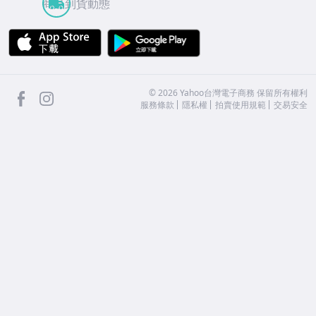
商品到貨動態
APP Store
Google Play
facebook
Instagram
©
2026
Yahoo台灣電子商務 保留所有權利
服務條款
隱私權
拍賣使用規範
交易安全