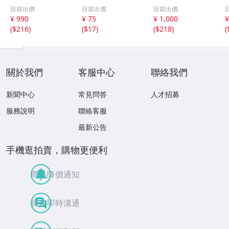
線 昭和１４年
平日いつでもクー
ポップ 台紙
目前出價
目前出價
目前出價
非売品 貯金局 古
ポン 10%割引券
非売品 まとめ
¥ 990
¥ 75
¥ 1,000
¥
い 昭和 レトロ ア
9月15日まで Pay
て アンパンマ
(
$216
)
(
$17
)
(
$218
)
(
ンティーク ヴィ
Pay・クレカ決済
ン ポケモン ガ
ンテージ ディス
可 当日利用可能
ンダム サンリ
プレイ /42614
オ 他 大量
關於我們
客服中心
聯絡我們
新聞中心
常見問答
人才招募
服務說明
聯絡客服
最新公告
手機逛拍賣，購物更便利
商品降價通知
買賣即時溝通