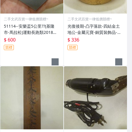
二手文武百貨一律低價競標~
二手文武百貨一律低價競標~
51114--安樂盃5公里??(基隆
光復後期-凸字落款-四結金土
市-馬拉松)運動長跑類2018年-
地公-金屬元寶-銅質裝飾品-宗
精緻獎牌??紀念章??(金屬材質-
教發財金??(郵寄免運費)罕見收
$ 600
$ 336
郵寄免運費)
藏品
競標
競標