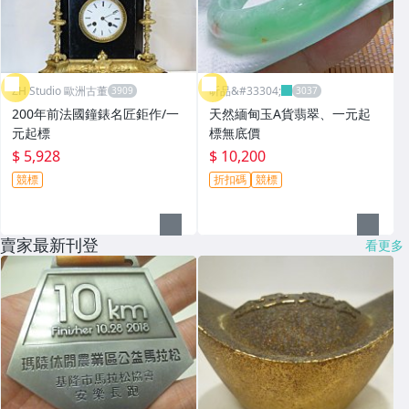
ZH Studio 歐洲古董
昕品&#33304;
200年前法國鐘錶名匠鉅作/一
天然緬甸玉A貨翡翠、一元起
元起標
標無底價
$ 5,928
$ 10,200
競標
折扣碼
競標
賣家最新刊登
看更多