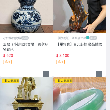
小辣椒的賣場
【壓箱寶】 阿寶託拍網
追蹤（小辣椒的賣場）獨享好
【壓箱寶】百元起標 藝品競標
物資訊
$ 620
$ 3,100
競標
競標
超人氣賣家
超人氣賣家