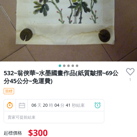
532~翁俠華~水墨國畫作品(紙質皺摺~69公
1
分45公分~免運費)
競標
06
天
20
時
04
分
39
秒結束
賣家可提前結束
$300
起標價格