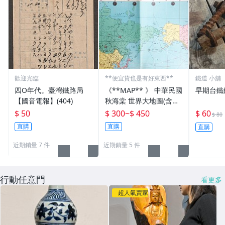
歡迎光臨
**便宜貨也是有好東西**
鐵道 小舖
四O年代。臺灣鐵路局
《**MAP** 》 中華民國
早期台鐵
【國音電報】(404)
秋海棠 世界大地圖(含各
國國旗) 文獻珍藏
$ 50
$ 300
~
$ 450
$ 60
$ 80
直購
直購
直購
近期銷量 7 件
近期銷量 5 件
行動任意門
看更多
超人氣賣家