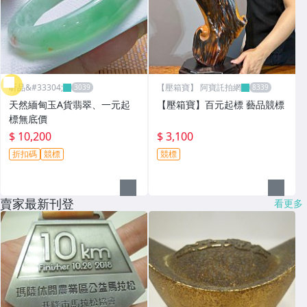
昕品&#33304;
【壓箱寶】 阿寶託拍網
天然緬甸玉A貨翡翠、一元起
【壓箱寶】百元起標 藝品競標
標無底價
$ 10,200
$ 3,100
折扣碼
競標
競標
賣家最新刊登
看更多