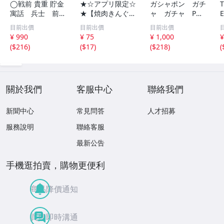
◯戦前 貴重 貯金
★☆アプリ限定☆
ガシャポン ガチ
寓話 兵士 前
★【焼肉きんぐ】
ャ ガチャ POP
線 昭和１４年
平日いつでもクー
ポップ 台紙
目前出價
目前出價
目前出價
非売品 貯金局 古
ポン 10%割引券
非売品 まとめ
¥ 990
¥ 75
¥ 1,000
¥
い 昭和 レトロ ア
9月15日まで Pay
て アンパンマ
(
$216
)
(
$17
)
(
$218
)
(
ンティーク ヴィ
Pay・クレカ決済
ン ポケモン ガ
ンテージ ディス
可 当日利用可能
ンダム サンリ
プレイ /42614
オ 他 大量
關於我們
客服中心
聯絡我們
新聞中心
常見問答
人才招募
服務說明
聯絡客服
最新公告
手機逛拍賣，購物更便利
商品降價通知
買賣即時溝通