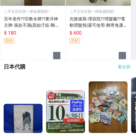
二手文武百貨一律低價競標~
二手文武百貨一律低價競標~
百年老件??宗教令牌??東洋神
光復後期-理容院??理髮廳??電
主牌-落款不識(原始汙垢-郵寄
動理髮剪(還可使用-郵寄免運
免運費)罕見收藏品-60729
費)收藏品~收藏用
$ 180
$ 600
競標
競標
日本代購
看全部