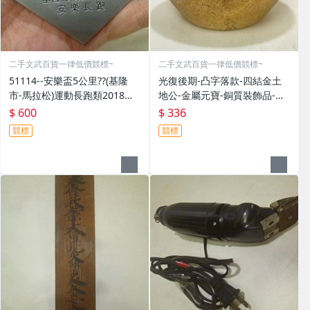
二手文武百貨一律低價競標~
二手文武百貨一律低價競標~
51114--安樂盃5公里??(基隆
光復後期-凸字落款-四結金土
市-馬拉松)運動長跑類2018年-
地公-金屬元寶-銅質裝飾品-宗
精緻獎牌??紀念章??(金屬材質-
教發財金??(郵寄免運費)罕見收
$ 600
$ 336
郵寄免運費)
藏品
競標
競標