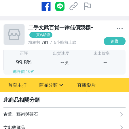
二手文武百貨一律低價競標~
實名驗證
追蹤
粉絲數
781
6小時前上線
-
-
正評
出貨速度
未出貨率
99.8%
--
--
天
總評價
1091
-
首頁主打
商品分類
直播影片
-
sign
古董、藝術與礦石
2
玩具、模型與公仔
古董、藝術與礦石
文獻收藏品