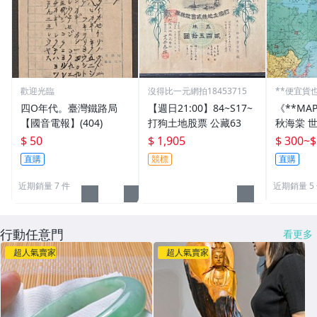
歡迎光臨
沒得比一元網拍18453715
**便宜貨
四O年代。臺灣鐵路局
【週日21:00】84~S17~
《**MA
【國音電報】(404)
打狗土地股票 公藏63
秋海棠 
國國旗) 
$ 50
$ 1,905
$ 300
~
$
直購
競標
直購
近期銷量 7 件
近期銷量 5
行動任意門
看更多
超人氣賣家
超人氣賣家