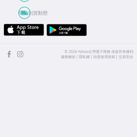
商品到貨動態
APP Store
Google Play
facebook
Instagram
©
2026
Yahoo台灣電子商務 保留所有權利
服務條款
隱私權
拍賣使用規範
交易安全