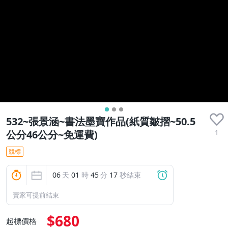
532~張景涵~書法墨寶作品(紙質皺摺~50.5
1
公分46公分~免運費)
競標
06
天
01
時
45
分
16
秒結束
賣家可提前結束
$680
起標價格