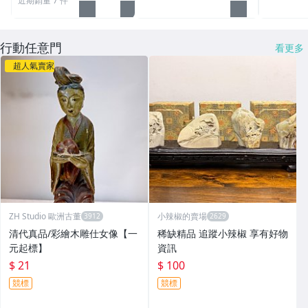
近期銷量 7 件
石垣先生
行動任意門
看更多
超人氣賣家
ZH Studio 歐洲古董
小辣椒的賣場
清代真品/彩繪木雕仕女像【一
稀缺精品 追蹤小辣椒 享有好物
元起標】
資訊
$ 21
$ 100
競標
競標