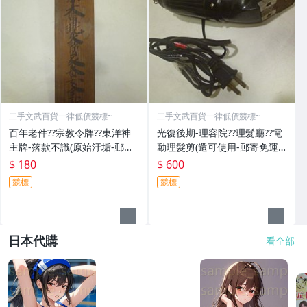
二手文武百貨一律低價競標~
二手文武百貨一律低價競標~
百年老件??宗教令牌??東洋神
光復後期-理容院??理髮廳??電
主牌-落款不識(原始汙垢-郵寄
動理髮剪(還可使用-郵寄免運
免運費)罕見收藏品-60729
費)收藏品~收藏用
$ 180
$ 600
競標
競標
日本代購
看全部