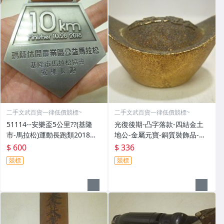
二手文武百貨一律低價競標~
二手文武百貨一律低價競標~
51114--安樂盃5公里??(基隆
光復後期-凸字落款-四結金土
市-馬拉松)運動長跑類2018年-
地公-金屬元寶-銅質裝飾品-宗
精緻獎牌??紀念章??(金屬材質-
教發財金??(郵寄免運費)罕見收
$ 600
$ 336
郵寄免運費)
藏品
競標
競標