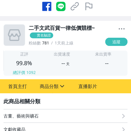
二手文武百貨一律低價競標~
實名驗證
追蹤
粉絲數
781
1天前上線
-
-
正評
出貨速度
未出貨率
99.8%
--
--
天
總評價
1092
-
首頁主打
商品分類
直播影片
-
sign
古董、藝術與礦石
2
玩具、模型與公仔
古董、藝術與礦石
文獻收藏品