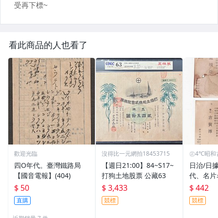
看此商品的人也看了
歡迎光臨
沒得比一元網拍18453715
㊣4℃昭和
四O年代。臺灣鐵路局
【週日21:00】84~S17~
日治/日據
【國音電報】(404)
打狗土地股票 公藏63
代、名片
ishi)
$ 50
$ 3,433
$ 442
會議員施
直購
競標
競標
漢文記者
旗山尋常