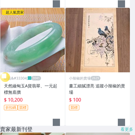
超人氣賣家
昕品&#33304;
小辣椒的賣場
天然緬甸玉A貨翡翠、一元起
畫工細膩漂亮 追蹤小辣椒的賣
標無底價
場
$ 10,200
$ 100
折扣碼
競標
競標
賣家最新刊登
看更多