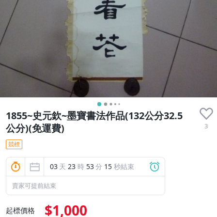
1855~史元欽~墨寶書法作品(132公分32.5
3
公分)(免運費)
競標
03
天
23
時
53
分
13
秒結束
賣家可提前結束
$1,000
起標價格