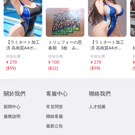
【ラミネート加工
トリュフォーの思
【ラミネート加工
済 高画質A4ポス
春期 3枚 みゆ
済 高画質A4ポス
ター】1583 AI美
き座 ジュリー
ター】1582 AI美
目前出價
目前出價
目前出價
女 イラスト ポス
デムソー ｋ
女 イラスト ポス
¥ 270
¥ 100
¥ 270
¥
ター セクシー か
ター セクシー か
(
$59
)
(
$22
)
(
$59
)
(
わいい 水着 下着
わいい 水着 下着
關於我們
客服中心
聯絡我們
新聞中心
常見問答
人才招募
服務說明
聯絡客服
最新公告