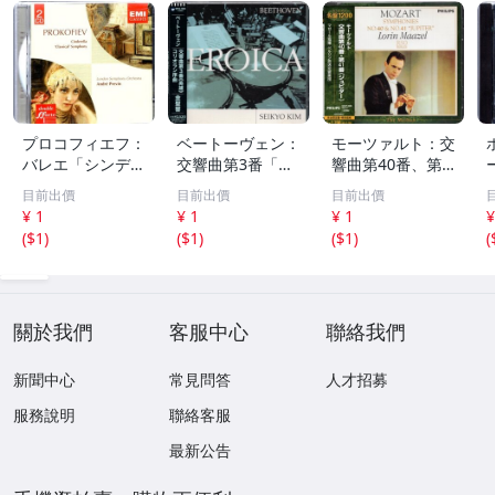
プロコフィエフ：
ベートーヴェン：
モーツァルト：交
バレエ「シンデレ
交響曲第3番「英
響曲第40番、第4
ラ」、交響曲第1
雄」、コリオラン
1番「ジュピタ
目前出價
目前出價
目前出價
番「古典」 アン
序曲 金聖響 WA
ー」 ロリン・マ
¥ 1
¥ 1
¥ 1
¥
ドレ・プレヴィン
RNER CLASSICS
ゼール PHILIPS 2
(
$1
)
(
$1
)
(
$1
)
(
EMI 70
224
21
關於我們
客服中心
聯絡我們
新聞中心
常見問答
人才招募
服務說明
聯絡客服
最新公告