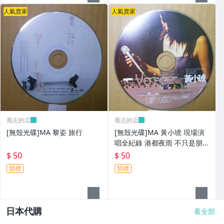
人氣賣家
人氣賣家
喬志的店
喬志的店
[無殼光碟]MA 黎姿 旅行
[無殼光碟]MA 黃小琥 現場演
唱全紀錄 港都夜雨 不只是朋友
我要我們在一起
$ 50
$ 50
競標
競標
日本代購
看全部