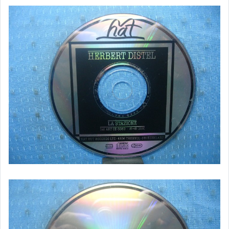
客語光碟
日語光碟
韓語光碟
西洋光碟
相聲國劇光碟
連續據 DVD光碟
電影電視電玩原聲帶
卡拉OK DVD光碟
卡拉OK VCD光碟
DVD演唱會光碟
DVD電影光碟