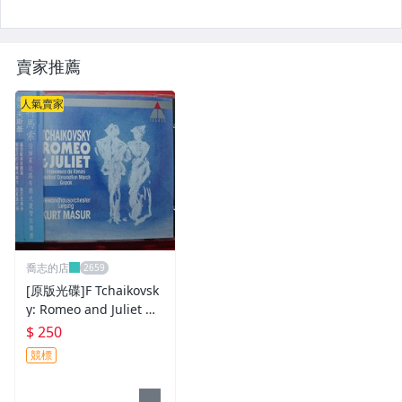
賣家推薦
人氣賣家
喬志的店
[原版光碟]F Tchaikovsk
y: Romeo and Juliet M
ADE IN GERMANY
$ 250
競標