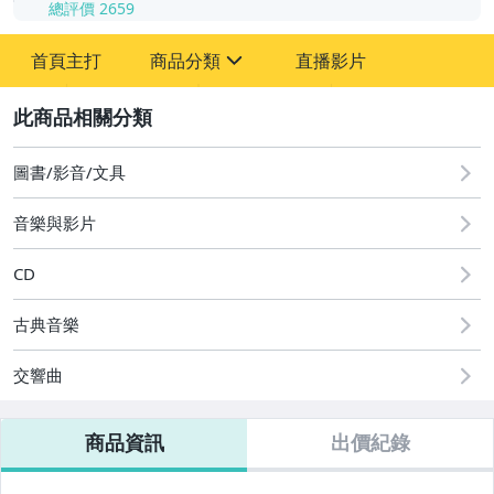
總評價
2659
-
首頁主打
商品分類
直播影片
-
sign
2
圖書/影音/文具
音樂與影片
國語光碟
台語光碟
CD
古典光碟
古典音樂
爵士樂
交響曲
音樂光碟
商品資訊
出價紀錄
粵語光碟