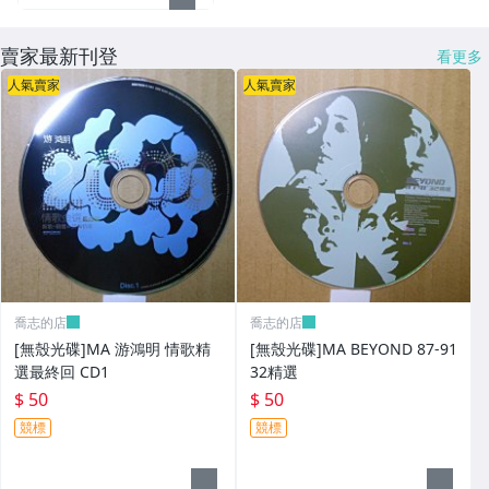
賣家最新刊登
看更多
人氣賣家
人氣賣家
喬志的店
喬志的店
[無殼光碟]MA 游鴻明 情歌精
[無殼光碟]MA BEYOND 87-91
選最終回 CD1
32精選
$ 50
$ 50
競標
競標