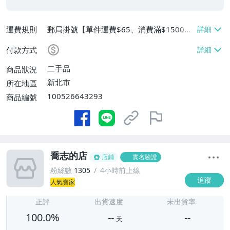
運費規則
郵局掛號【單件運費$65、消費滿$1500免
運費】
付款方式
二手品
商品狀況
新北市
所在地區
100526643293
商品編號
喬志的店
店鋪
實名驗證
粉絲數
1305
4小時前上線
追蹤
人氣賣家
-
-
正評
出貨速度
未出貨率
100.0%
--
--
天