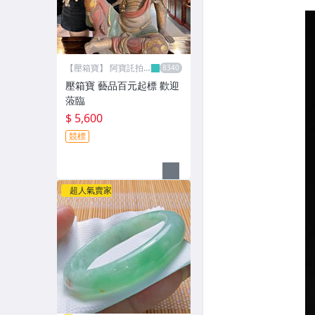
【壓箱寶】 阿寶託拍
網
壓箱寶 藝品百元起標 歡迎
蒞臨
$ 5,600
競標
超人氣賣家