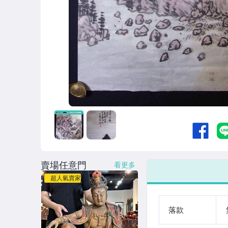
女裝與服飾配件
手錶與飾品配件
女包精品與女鞋
家電與影音視聽
賣場任意門
看更多
超人氣賣家
落款