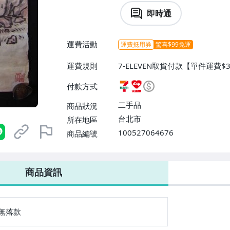
即時通
運費活動
運費抵用券
驚喜$99免運
運費規則
7-ELEVEN取貨付款【單件運費
付款【單件運費$60、消費滿$5
付款方式
5、消費滿$500免運費】、面交
二手品
商品狀況
台北市
所在地區
100527064676
商品編號
7-ELEVEN 運費只要
38
元
不限金額、筆數，筆筆優惠無限次！
商品資訊
無落款