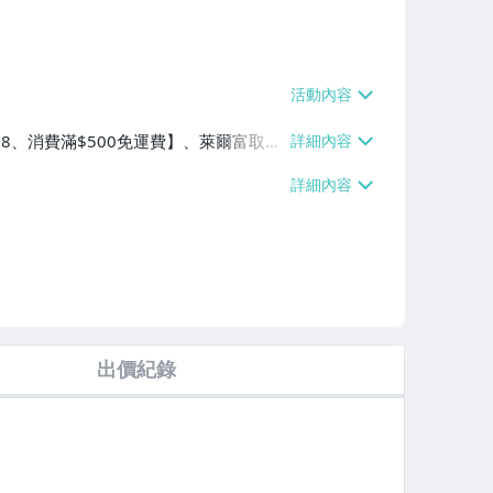
$38、消費滿$500免運費】、萊爾富取貨
00免運費】、郵局掛號【單件運費$6
/自取/不寄送【免運費】
出價紀錄