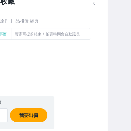
典收藏
0
 原作 】 品相優 經典
/
事曆
賣家可提前結束
拍賣時間會自動延長
價
我要出價