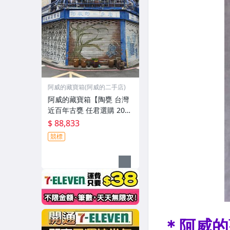
阿威的藏寶箱(阿威的二手店)
阿威的藏寶箱【陶甕 台灣
近百年古甕 任君選購 200
多個手工老甕 陶茶壺 大水
$ 88,833
缸 醃菜甕 紅露酒甕 紹興酒
競標
甕 瓷甕 瓷器、經典、舊
物/擺飾 非金煉城】品相優
值