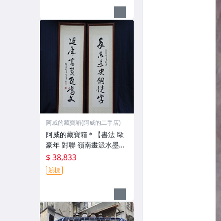
阿威的藏寶箱(阿威的二手店)
阿威的藏寶箱＊【書法 歐
豪年 對聯 嶺南畫派水墨畫
家代表 畫心高110x24.5公
$ 38,833
分 秦孝儀譽為(大宗師)認為
競標
他是嶺南畫派開宗以來之
詩書畫全能 名家書畫原作