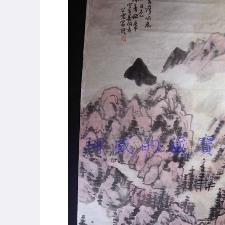
圖書/影音/文具
古董、藝術與礦石
手機、配件與通訊
美容保養與彩妝
電腦、平板與周邊
運動、戶外與休閒
原創設計良品
居家、家具與園藝
玩具、模型與公仔
偶像、球員卡與郵幣
男性精品與服飾