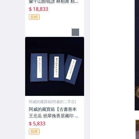
蘭千山館硯譜 林柏壽 精裝
本 附原裝錦 盒及上下兩卷
$ 18,833
五十六年初版上册(免運費)
競標
硯台】品相優 值得收藏
阿威的藏寶箱(阿威的二手店)
阿威的藏寶箱【古書善本
王北岳 挹翠挽香居藏印 篆
刻 精裝本 附原裝錦盒及上
$ 5,833
下兩卷 八十四年初版 書
競標
籍】品相優 值得收藏