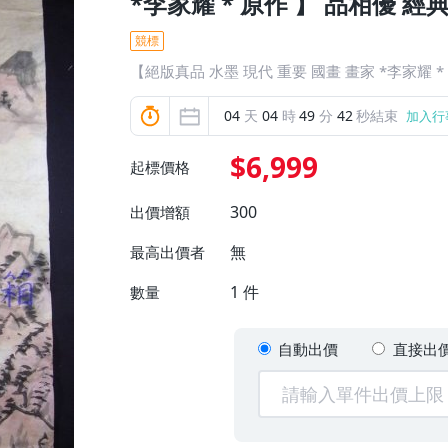
*李家耀 * 原作 】 品相優 經
競標
【絕版真品 水墨 現代 重要 國畫 畫家 *李家耀 *
04
天
04
時
49
分
40
秒結束
加入行
$6,999
起標價格
300
出價增額
無
最高出價者
1
件
數量
自動出價
直接出