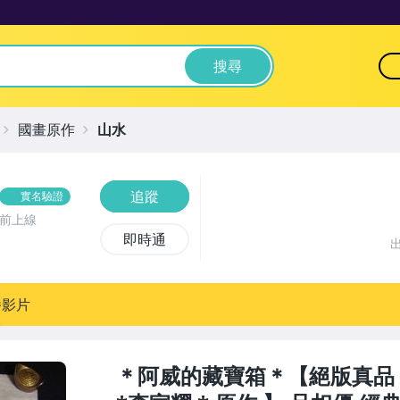
搜尋
國畫原作
山水
追蹤
實名驗證
鐘前上線
即時通
播影片
＊阿威的藏寶箱＊【絕版真品 水