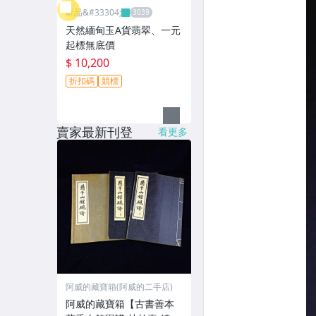
昕品&#33304;
天然緬甸玉A貨翡翠、一元
起標無底價
$ 10,200
折扣碼
競標
賣家最新刊登
看更多
阿威的藏寶箱(阿威的二手店)
阿威的藏寶箱【古書善本