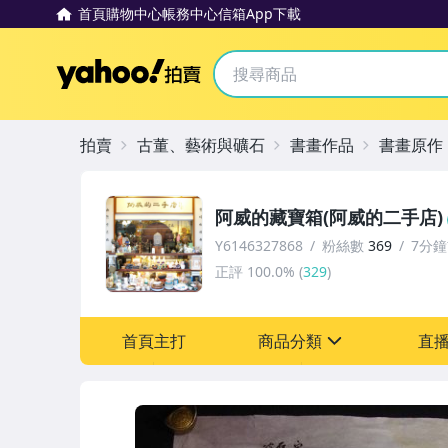
首頁
購物中心
帳務中心
信箱
App下載
Yahoo拍賣
拍賣
古董、藝術與礦石
書畫作品
書畫原作
阿威的藏寶箱(阿威的二手店)
Y6146327868
粉絲數
369
7分
正評
100.0%
(
329
)
首頁主打
商品分類
直
sign