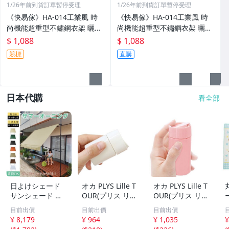
1/26年前到貨訂單暫停受理
1/26年前到貨訂單暫停受理
《快易傢》HA-014工業風 時
《快易傢》HA-014工業風 時
尚機能超重型不鏽鋼衣架 曬衣
尚機能超重型不鏽鋼衣架 曬衣
架
架
$ 1,088
$ 1,088
競標
直購
日本代購
看全部
日よけシェード
オカ PLYS Lille T
オカ PLYS Lille T
サンシェード 庭
OUR(プリス リレ
OUR(プリス リレ
オーニング シェ
ッツァ) トラベル
ッツァ) トラベル
目前出價
目前出價
目前出價
ード オーニング
ボトル Mサイズ
ボトル Lサイズ
¥ 8,179
¥ 964
¥ 1,035
¥
テント 2m ター
容量約40ml (ホワ
容量約70ml (ピン