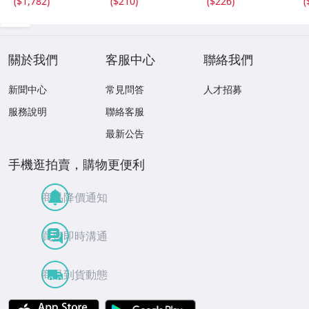
(
$1,782
)
(
$210
)
(
$226
)
(
プ つっぱり 突っ
イト)
ク)
張り 日除けスク
リーン 日除け 目
隠 sg064
關於我們
客服中心
聯絡我們
新聞中心
常見問答
人才招募
服務說明
聯絡客服
最新公告
手機逛拍賣，購物更便利
商品降價通知
買賣即時溝通
商品到貨動態
APP Store
Google Play