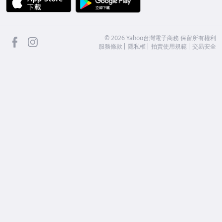
facebook
Instagram
©
2026
Yahoo台灣電子商務 保留所有權利
服務條款
隱私權
拍賣使用規範
交易安全