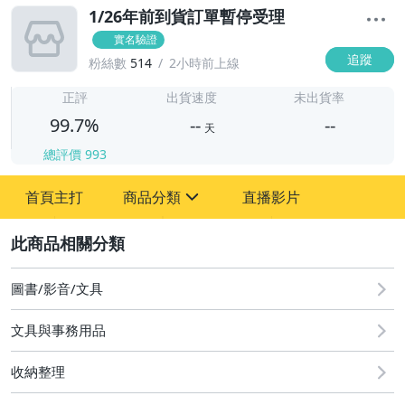
1/26年前到貨訂單暫停受理
實名驗證
追蹤
粉絲數
514
2小時前上線
-
-
正評
出貨速度
未出貨率
99.7%
--
--
天
總評價
993
-
首頁主打
商品分類
直播影片
-
sign
嬰幼兒與孕婦
2
圖書/影音/文具
圖書/影音/文具
手機、配件與通訊
文具與事務用品
居家、家具與園藝
收納整理