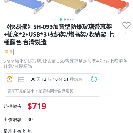
《快易傢》SH-099加寬型防爆玻璃螢幕架
0
+插座*2+USB*3 收納架/增高架/收納架 七
種顏色 台灣製造
競標
5mm強化防爆玻璃/比市面USB螢幕架足足加寬4公分/七種顏色
任選/台製精品
00
天
12
時
10
分
50
秒結束
/
賣家可提前結束
拍賣時間會自動延長
$719
起標價格
30
出價增額
無
最高出價者