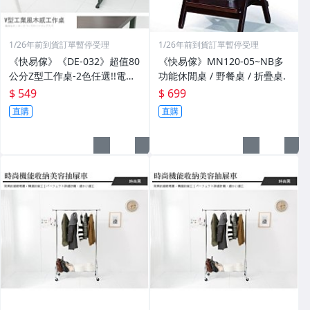
1/26年前到貨訂單暫停受理
1/26年前到貨訂單暫停受理
《快易傢》《DE-032》超值80
《快易傢》MN120-05~NB多
公分Z型工作桌-2色任選!!電腦
功能休閒桌 / 野餐桌 / 折疊桌.
桌 辦公桌 書桌
$ 549
$ 699
直購
直購