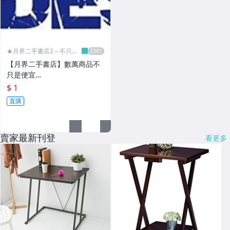
★月界二手書店2～不只是
便宜...★
【月界二手書店】數萬商品不
只是便宜…
$ 1
直購
賣家最新刊登
看更多