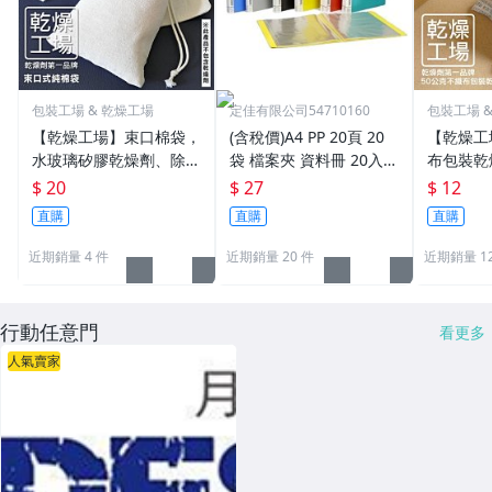
包裝工場 & 乾燥工場
定佳有限公司54710160
包裝工場 
【乾燥工場】束口棉袋，
(含稅價)A4 PP 20頁 20
【乾燥工
水玻璃矽膠乾燥劑、除濕
袋 檔案夾 資料冊 20入資
布包裝乾
包分裝專用，束口袋設
料夾 資料簿 資料本 N30
裝，除濕
$ 20
$ 27
$ 12
計，純棉無毒
47*
包 乾燥包
直購
直購
直購
袋 專用
近期銷量 4 件
近期銷量 20 件
近期銷量 12
行動任意門
看更多
人氣賣家