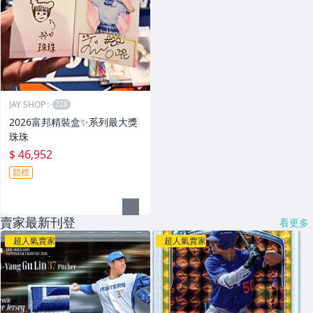
JAY SHOP✨
2026富邦精裝盒✨系列最大獎
珠珠
$ 46,952
競標
賣家最新刊登
看更多
超人氣賣家
超人氣賣家