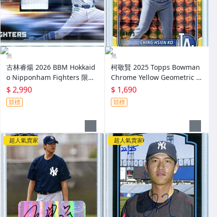
無
無
古林睿煬 2026 BBM Hokkaid
柯敬賢 2025 Topps Bowman
o Nipponham Fighters 限量
Chrome Yellow Geometric R
30張新人實戰多色 Patch主場
efractor 限量75張黃亮新人卡
$ 2,990
$ 1,690
球衣卡 RC～
RC～
競標
競標
超人氣賣家
超人氣賣家