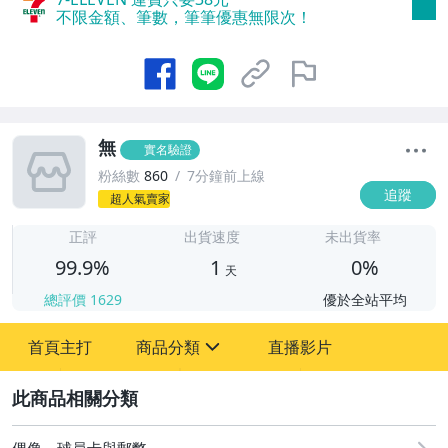
不限金額、筆數，筆筆優惠無限次！
無
實名驗證
粉絲數
860
7分鐘前上線
追蹤
超人氣賣家
1
正評
出貨速度
未出貨率
99.9%
1
0%
天
總評價
1629
優於全站平均
首頁主打
商品分類
直播影片
sign
2
成人專區
玩具、模型與公仔