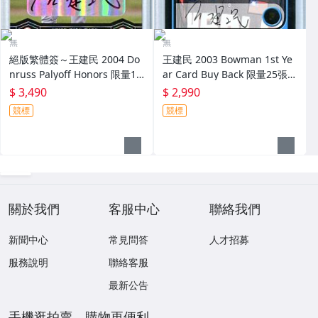
無
無
絕版繁體簽～王建民 2004 Do
王建民 2003 Bowman 1st Ye
nruss Palyoff Honors 限量10
ar Card Buy Back 限量25張回
0張簽名卡～
購簽名卡 卡面簽～
$ 3,490
$ 2,990
競標
競標
關於我們
客服中心
聯絡我們
新聞中心
常見問答
人才招募
服務說明
聯絡客服
最新公告
手機逛拍賣，購物更便利