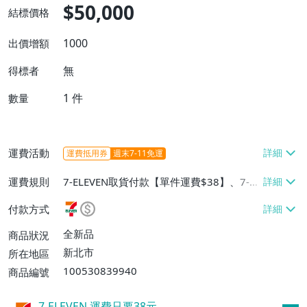
$50,000
結標價格
1000
出價增額
無
得標者
1
件
數量
運費活動
運費抵用券
週末7-11免運
運費規則
7-ELEVEN取貨付款【單件運費$38】、7-EL
EVEN取貨不付款【單件運費$38】、郵局掛
付款方式
號【單件運費$60、滿20件或消費滿$5000
0免運費】
全新品
商品狀況
新北市
所在地區
100530839940
商品編號
7-ELEVEN 運費只要
38
元