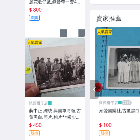
麗花歌仔戲,錄音帶一套4卷
**稀少品
$ 800
賣家推薦
直購
人氣賣家
人氣賣家
PREV
懷舊柑仔店
懷舊柑仔店
潮聲國樂社,古董黑白
蔣中正 總統 與國軍將領,古
董黑白,照片,相片**稀少
品-2
$ 100
$ 450
競標
競標