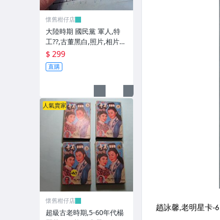
懷舊柑仔店
大陸時期 國民黨 軍人,特
工??,古董黑白,照片,相片
(老兵民國38年從大陸帶來
$ 299
台灣的) **稀少品6
直購
人氣賣家
懷舊柑仔店
超級古老時期,5-60年代楊