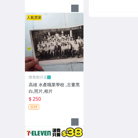
人氣賣家
懷舊柑仔店
高雄 水產職業學校 ,古董黑
白,照片,相片
$ 250
競標