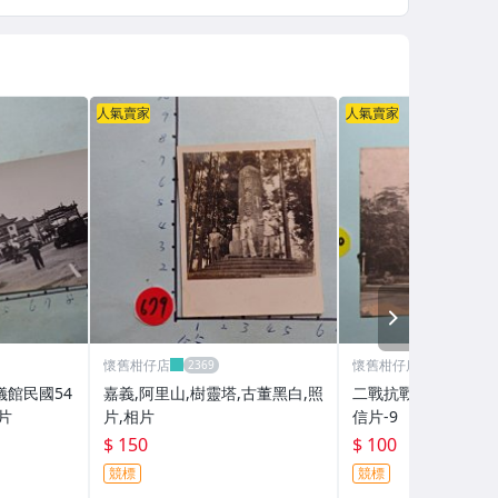
人氣賣家
人氣賣家
NEXT
懷舊柑仔店
懷舊柑仔店
儀館民國54
嘉義,阿里山,樹靈塔,古董黑白,照
二戰抗戰時期,中國,
相片
片,相片
信片-9
$ 150
$ 100
競標
競標