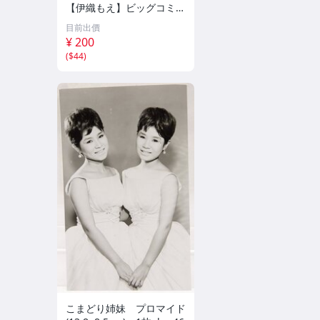
【伊織もえ】ビッグコミッ
クスピリッツ 2026年8月3
目前出價
日号 ★セブンネット限定
¥ 200
特典★ ☆送料一律☆
(
$44
)
こまどり姉妹 プロマイド