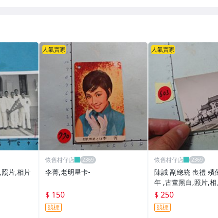
人氣賣家
人氣賣家
懷舊柑仔店
懷舊柑仔店
,照片,相片
李菁,老明星卡-
陳誠 副總統 喪禮 殯
年 ,古董黑白,照片,
$ 150
$ 250
競標
競標