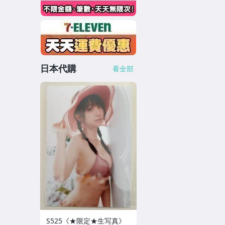
日本代購
看全部
S525《★限定★生写真》