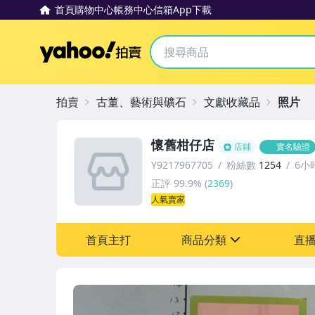
首頁
購物中心
帳務中心
信箱
App下載
Yahoo拍賣
拍賣
古董、藝術與礦石
文獻收藏品
照片
懷舊柑仔店
店鋪
實名驗證
Y9217967705
粉絲數
1254
6小
正評
99.9%
(
2369
)
人氣賣家
首頁主打
商品分類
直
sign
其它