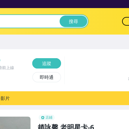
搜尋
追蹤
時前上線
即時通
播影片
店鋪
趙詠馨,老明星卡-6