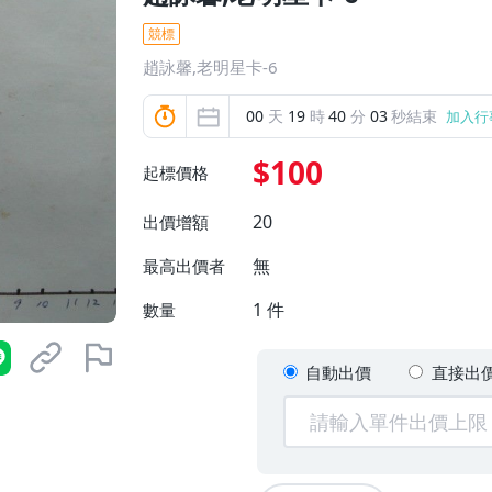
競標
趙詠馨,老明星卡-6
00
天
19
時
40
分
02
秒結束
加入行
$100
起標價格
20
出價增額
無
最高出價者
1
件
數量
自動出價
直接出