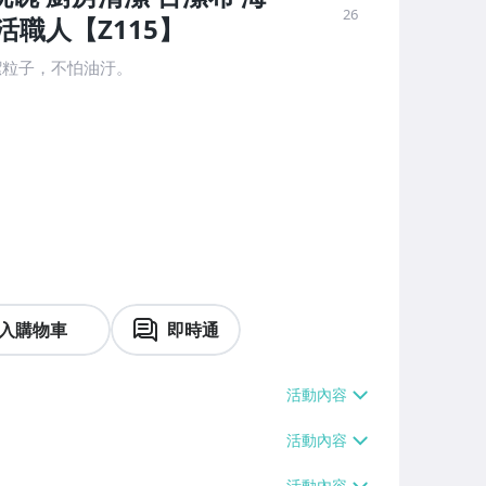
26
活職人【Z115】
潔粒子，不怕油汙。
入購物車
即時通