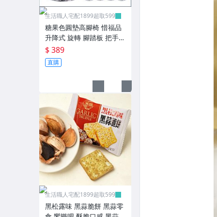
■居家安全
生活職人宅配1899超取599
■燈類用品
糖果色圓墊高腳椅 惜福品
升降式 旋轉 腳踏板 把手
■防疫專區
台椅 餐椅 旋轉椅 生活職人
$ 389
【ZC61】
直購
■衛浴用品
■■廚房工具
■調味罐/保鮮盒
■■收納天地
■掛勾
■收納盒/架/箱
■浴廁收納專區
生活職人宅配1899超取599
■愛鞋收納
黑松露味 黑蒜脆餅 黑蒜零
食 饗樂吧 酥脆口感 黑蒜風