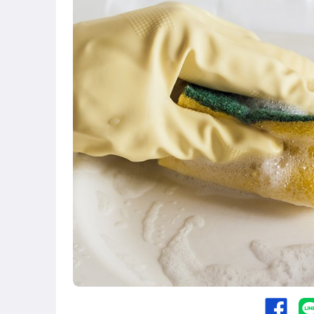
⬛零食專區滿99元折扣9元
⬛毛巾類商品
⬛禮品包裝區
↘出清專區↘
烤肉用品
⬛環保餐具
輕鬆拉推專區
■涼感製冰商品
■旅行類商品
■雨具/除濕專區
■寵物用品系列