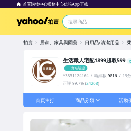
首頁
購物中心
帳務中心
信箱
App下載
Yahoo拍賣
拍賣
居家、家具與園藝
日用品/清潔用品
菜
生活職人宅配1899超取599
實名驗證
Y3851124164
粉絲數
9816
19
正評
99.7%
(
24268
)
首頁主打
商品分類
活動
sign
狂歡88節
滿$299送贈品