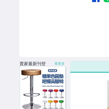
■居家小物專區
■■美容保養與彩妝
■髮飾專區
■日用品/清潔用品
■保健衛生用品
■慶祝/烘培類商品
賣家最新刊登
■防蚊防蟲專區
看更多
■五金百貨
■居家裝飾專區
■香氛專區
■晾曬專區