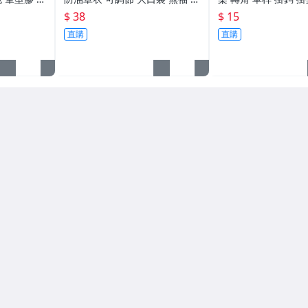
水筆 生活職
房 繞脖 防水居家 生活職人【T0
掛鈎 強力無痕六連掛
$ 38
$ 15
08】
人【H040】
直購
直購