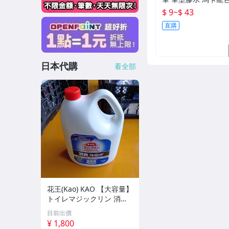
水 手帳黏膠 點點膠
$ 9
~
$ 43
人【F019】
直購
日本代購
看全部
花王(Kao) KAO 【大容量】
トイレマジックリン 消
臭・洗浄 消臭ストロング
目前出價
4.5L 業務用 トイレ用 洗剤
¥ 1,800
未使用