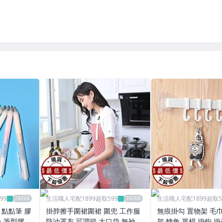
99
生活職人宅配1899超取599
生活職人宅配1899超取5
 點點筆 膠
掛脖擦手圍裙圍裙 圍兜 工作服
無痕掛勾 置物架 毛
 筆型膠 膠
防油罩衣 可調節 大口袋 無袖 廚
架 轉角 單桿 掛鉤 