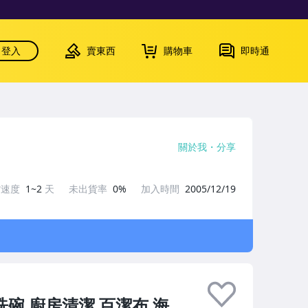
登入
賣東西
購物車
即時通
關於我
分享
貨速度
1~2
天
未出貨率
0%
加入時間
2005/12/19
洗碗 廚房清潔 百潔布 海