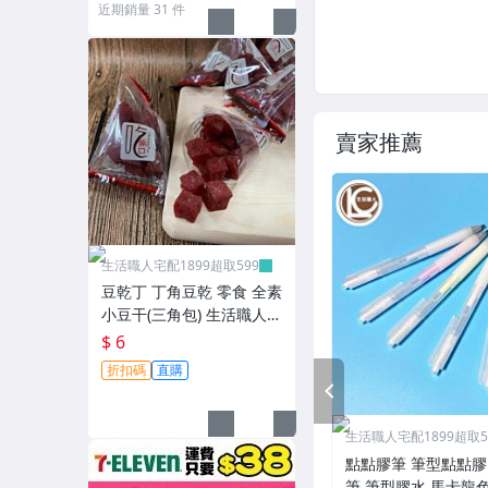
近期銷量 31 件
賣家推薦
生活職人宅配1899超取599
豆乾丁 丁角豆乾 零食 全素
小豆干(三角包) 生活職人
【ZU28】
$ 6
折扣碼
直購
PREV
生活職人宅配1899超取5
點點膠筆 筆型點點膠
筆 筆型膠水 馬卡龍色