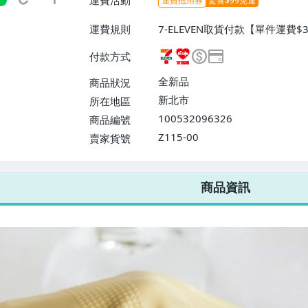
運費活動
運費抵用券
驚喜$99免運
運費規則
7-ELEVEN取貨付款【單件運費$3
取貨不付款【單件運費$38、消
付款方式
【單件運費$60、消費滿$599
消費滿$1899免運費】、離島配送
全新品
商品狀況
費】
新北市
所在地區
100532096326
商品編號
Z115-00
賣家貨號
7-ELEVEN 運費只要
38
元
不限金額、筆數，筆筆優惠無限次！
商品資訊