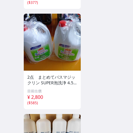
(
$377
)
2点 まとめてバスマジッ
クリン SUPER泡洗浄 4.5L
業務用 浴室用 除菌 中性
目前出價
プロフェッショナル 未使
¥ 2,800
用 風呂 掃除 洗剤
(
$585
)