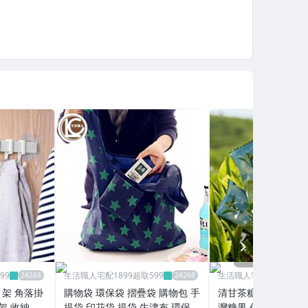
NEXT
99
生活職人宅配1899超取599
生活職人宅配1899超取5
巾架 角落掛
購物袋 環保袋 摺疊袋 購物包 手
清甘茶糖 甘茶糖 硬糖
掛架 收納架
提袋 印花袋 提袋 牛津布 環保提
灣糖果 傳統零食 新