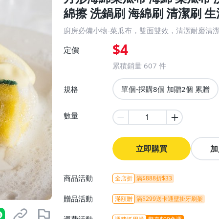
綿擦 洗鍋刷 海綿刷 清潔刷 生
廚房必備小物-菜瓜布，雙面雙效，清潔耐磨清
$4
定價
累積銷量
607
件
規格
單個-採購8個 加贈2個 累贈
數量
立即購買
加
商品活動
全店折
滿$888折$33
贈品活動
滿額贈
滿$299送卡通壁掛牙刷架