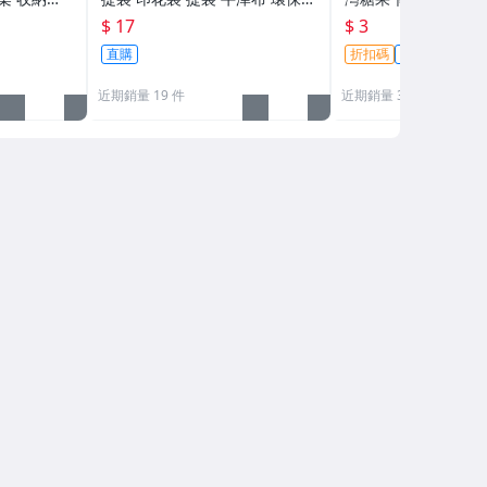
勾 生活職
袋 便利袋 袋子 環保購物袋 生活
生活職人【ZU17】
$ 17
$ 3
職人【B044】
直購
折扣碼
直購
近期銷量 19 件
近期銷量 31 件