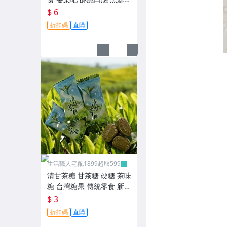
■鐵藝類商品
味 下午茶必備 餅乾 蘇打餅
$ 6
乾 生活職人【ZU29】
■辦公文具
折扣碼
直購
■園藝生活專區
■汽機車百貨專區
■運動用品
■3C專區
■婦幼小物
■惜福品專區
其它
生活職人宅配1899超取599
清甘茶糖 甘茶糖 硬糖 茶味
糖 台灣糖果 傳統零食 新興
清甘茶糖 生活職人【ZU1
$ 3
7】
折扣碼
直購