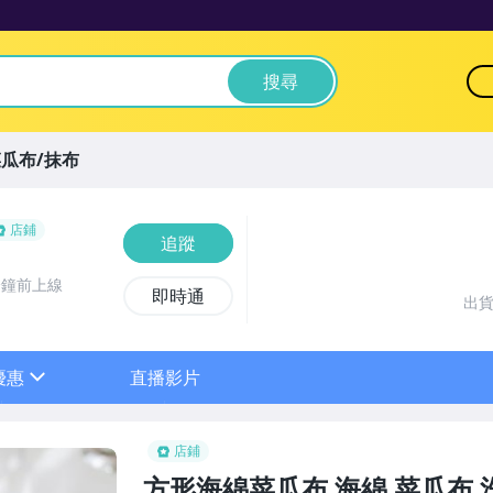
搜尋
瓜布/抹布
店鋪
追蹤
分鐘前上線
即時通
出
優惠
直播影片
sign
店鋪
方形海綿菜瓜布 海綿 菜瓜布 