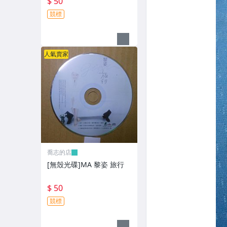
$ 50
競標
人氣賣家
喬志的店
[無殼光碟]MA 黎姿 旅行
$ 50
競標