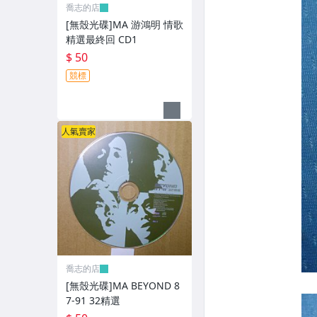
XBOX遊戲光碟
喬志的店
[無殼光碟]MA 游鴻明 情歌
旅遊書籍小說書刊
精選最終回 CD1
$ 50
集郵
競標
其它
人氣賣家
喬志的店
[無殼光碟]MA BEYOND 8
7-91 32精選