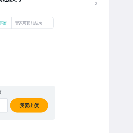
0
事曆
賣家可提前結束
價
我要出價