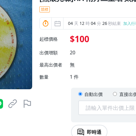
競標
04
天
12
時
04
分
24
秒結束
加入行
$100
起標價格
20
出價增額
無
最高出價者
1
件
數量
自動出價
直接出
即時通