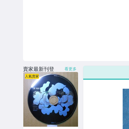
連續據 DVD光碟
電影電視電玩原聲帶
卡拉OK DVD光碟
卡拉OK VCD光碟
DVD演唱會光碟
DVD電影光碟
賣家最新刊登
看更多
原版卡帶
人氣賣家
原版藍光遊戲光碟
PSP及其他原版遊戲光碟
藍光電影影片光碟
其他類光碟