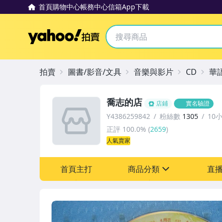
首頁
購物中心
帳務中心
信箱
App下載
Yahoo拍賣
拍賣
圖書/影音/文具
音樂與影片
CD
華
喬志的店
店鋪
實名驗證
Y4386259842
粉絲數
1305
10
正評
100.0%
(
2659
)
人氣賣家
首頁主打
商品分類
直
sign