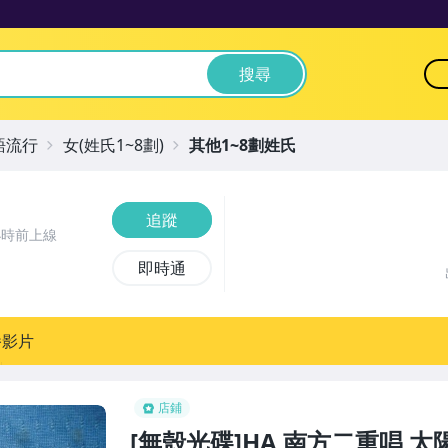
搜尋
語流行
女(姓氏1~8劃)
其他1~8劃姓氏
追蹤
小時前上線
即時通
播影片
店鋪
[無殼光碟]HA 南方二重唱 