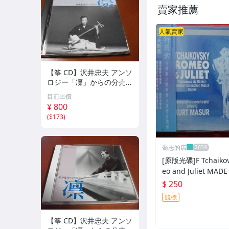
賣家推薦
人氣賣家
【筝 CD】沢井忠夫 アンソ
ロジー「凜」からの分売
沢井忠夫作品集 ライブ 風
目前出價
衣、水の声、枯野砧、五節
¥ 800
の舞、ファンタジア (限
(
$173
)
定）
喬志的店
[原版光碟]F Tchaikov
eo and Juliet MADE IN GERM
ANY
$ 250
競標
【筝 CD】沢井忠夫 アンソ