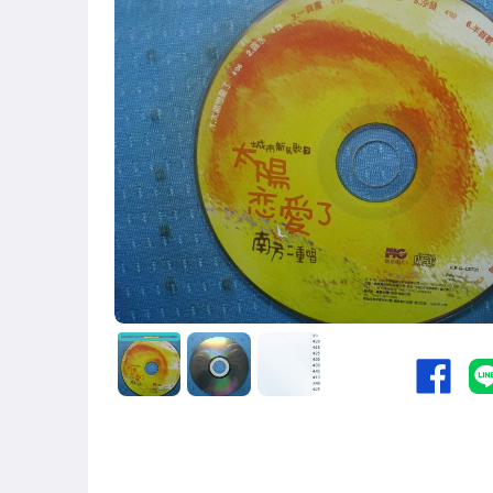
國語光碟
台語光碟
古典光碟
爵士樂
音樂光碟
粵語光碟
客語光碟
日語光碟
韓語光碟
西洋光碟
相聲國劇光碟