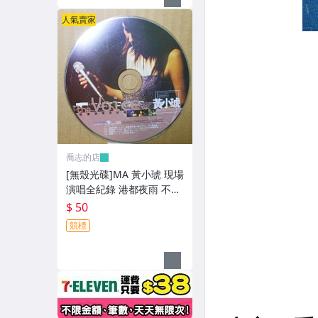
人氣賣家
喬志的店
[無殼光碟]MA 黃小琥 現場
演唱全紀錄 港都夜雨 不只
是朋友 我要我們在一起
$ 50
競標