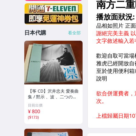
日本代購
看全部
【筝 CD】沢井忠夫 愛奏曲
集 / 黙示 、波 、二つの相
、箏二重奏ソナタ 杵屋正
目前出價
邦 、入野義朗 、小野衛 他
¥ 800
(1971/1973/1976)
(
$173
)