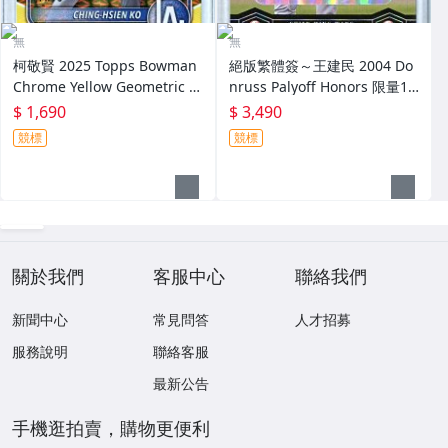
無
無
柯敬賢 2025 Topps Bowman
絕版繁體簽～王建民 2004 Do
Chrome Yellow Geometric R
nruss Palyoff Honors 限量10
efractor 限量75張黃亮新人卡
0張簽名卡～
$ 1,690
$ 3,490
RC～
競標
競標
關於我們
客服中心
聯絡我們
新聞中心
常見問答
人才招募
服務說明
聯絡客服
最新公告
手機逛拍賣，購物更便利