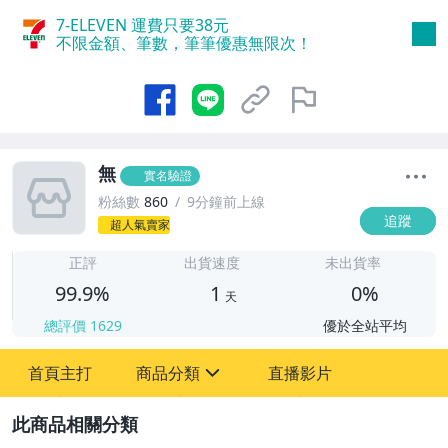
7-ELEVEN 運費只要
38
元
不限金額、筆數，筆筆優惠無限次！
無
實名驗證
粉絲數
860
9分鐘前上線
追蹤
超人氣賣家
1
正評
出貨速度
未出貨率
99.9%
1
0%
天
總評價
1629
優於全站平均
首頁主打
商品分類
直播影片
sign
2
成人專區