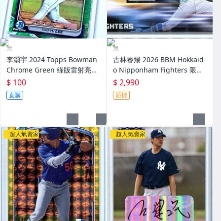
無
無
李灝宇 2024 Topps Bowman
古林睿煬 2026 BBM Hokkaid
Chrome Green 綠版雷射亮面
o Nipponham Fighters 限量
球卡～
30張新人實戰多色 Patch主場
$ 100
$ 2,990
球衣卡 RC～
直購
競標
超人氣賣家
超人氣賣家