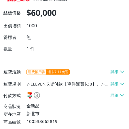
$60,000
結標價格
1000
出價增額
無
得標者
1
件
數量
運費活動
運費抵用券
週末7-11免運
運費規則
7-ELEVEN取貨付款【單件運費$38】、7-EL
EVEN取貨不付款【單件運費$38】、郵局掛
付款方式
號【單件運費$60、滿20件或消費滿$5000
0免運費】
全新品
商品狀況
新北市
所在地區
100533662819
商品編號