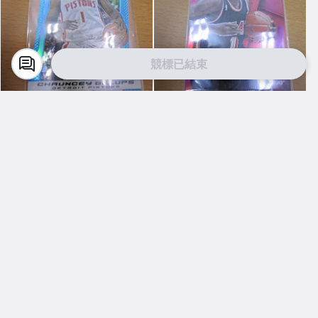
競標已結束
Y3889616972
Y3889616972
新上架~2013-14~13/14~Cha
新上架~2014-15~14/15~CHRI
uncey Billups /199~PRIZM~S
S BOSH /49~PRIZM~SILVER~
ILVER~藍亮~限量/199~10601
紅亮~低限量/49~1060114-1
$ 251
$ 601
14-1
直購
直購
關於我們
客服中心
聯絡我們