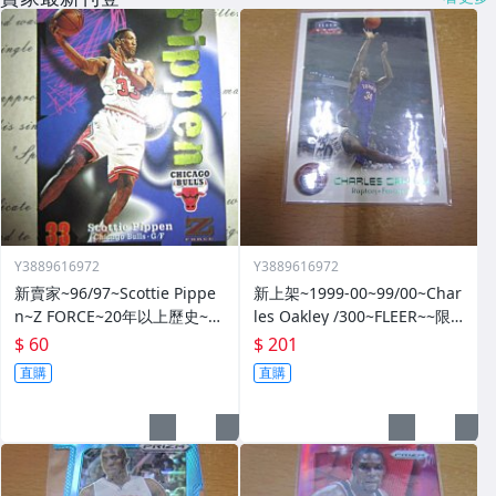
Y3889616972
Y3889616972
新賣家~96/97~Scottie Pippe
新上架~1999-00~99/00~Char
n~Z FORCE~20年以上歷史~無
les Oakley /300~FLEER~~限
限量~
量/300~1060114-1
$ 60
$ 201
直購
直購