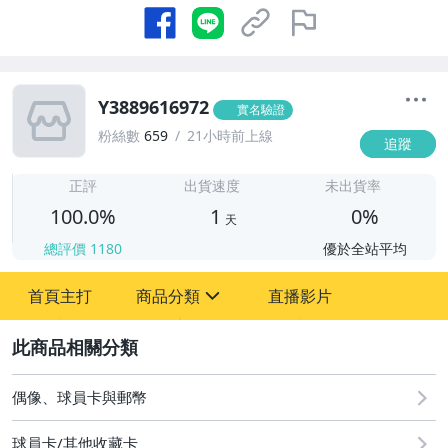
Y3889616972
實名驗證
粉絲數
659
21小時前上線
追蹤
1
正評
出貨速度
未出貨率
100.0%
1
0%
天
總評價
1180
優於全站平均
首頁主打
商品分類
直播影片
sign
2
偶像、球員卡與郵幣
偶像、球員卡與郵幣
球員卡/其他收藏卡