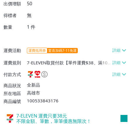
50
出價增額
無
得標者
1
件
數量
運費活動
運費抵用券
驚喜加碼7-11免運
運費規則
7-ELEVEN取貨付款【單件運費$38、滿100
件或消費滿$1000000免運費】、7-ELEVEN
付款方式
取貨不付款【單件運費$38】、萊爾富取貨
付款【單件運費$60、滿50件或消費滿$30
全新品
商品狀況
0000免運費】、郵局掛號【單件運費$50、
高雄市
所在地區
滿30件或消費滿$30000免運費】
100533843176
商品編號
7-ELEVEN 運費只要
38
元
不限金額、筆數，筆筆優惠無限次！