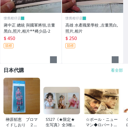
懷舊柑仔店
懷舊柑仔店
蔣中正 總統 與國軍將領,古董
高雄 水產職業學校 ,古董黑白,
黑白,照片,相片**稀少品-2
照片,相片
$ 450
$ 250
競標
競標
日本代購
看全部
榊原郁恵 ブロマ
S527《★限定★
☆ポール・ニュー
イドしおり ２枚
生写真》全3種セ
マン◆ロバート・