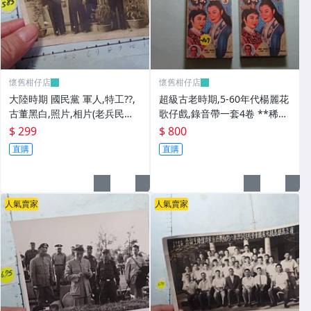
懷舊柑仔店
懷舊柑仔店
大陸時期 國民黨 軍人,特工??,
超級古老時期,5-60年代楊麗花
古董黑白,照片,相片(老兵民國3
歌仔戲,錄音帶一套4卷 **稀少
8年從大陸帶來台灣的) **稀少
品
$ 299
$ 800
品6
直購
直購
人氣賣家
人氣賣家