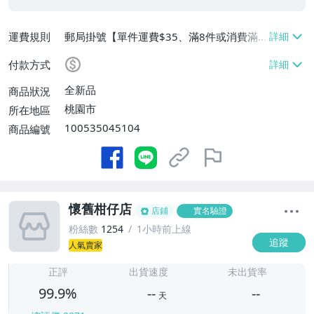
運費規則
郵局掛號【單件運費$35、滿8件或消費滿
$3500免運費】
付款方式
全新品
商品狀況
桃園市
所在地區
100535045104
商品編號
懷舊柑仔店
店鋪
實名驗證
粉絲數
1254
1小時前上線
追蹤
人氣賣家
-
-
正評
出貨速度
未出貨率
99.9%
--
--
天