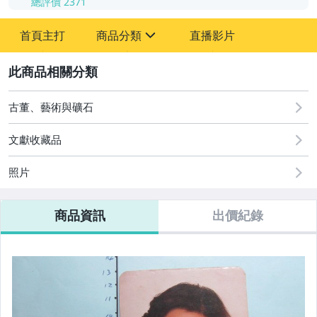
總評價
2371
-
首頁主打
商品分類
直播影片
-
sign
其它
2
古董、藝術與礦石
文獻收藏品
照片
商品資訊
出價紀錄