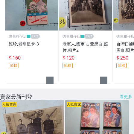
懷舊柑仔店
懷舊柑仔店
懷舊柑仔
甄珍,老明星卡-3
老軍人,國軍 古董黑白,照
台灣日據
片,相片2
黑白,照片
$ 160
$ 120
$ 250
競標
競標
競標
賣家最新刊登
看更多
人氣賣家
人氣賣家