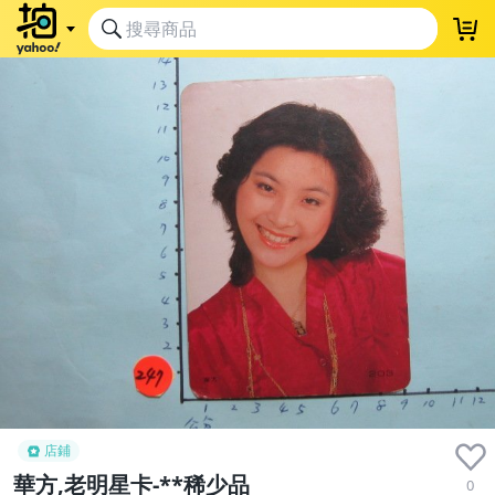
店鋪
華方,老明星卡-**稀少品
0