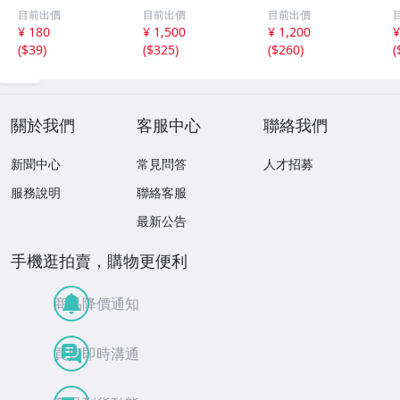
組 レトロ 送料
ット【井口裕香】
レッドフォード◆
目前出價
目前出價
目前出價
１１０円 未開封
FLASH（フラッシ
サイン入り写真◆
¥ 180
¥ 1,500
¥ 1,200
¥
ュ）2026年8月18
30x20㎝☆
(
$39
)
(
$325
)
(
$260
)
(
日・25日合併号
★セブンネット限
定特典★ ☆送料
一律☆
關於我們
客服中心
聯絡我們
新聞中心
常見問答
人才招募
服務說明
聯絡客服
最新公告
手機逛拍賣，購物更便利
商品降價通知
買賣即時溝通