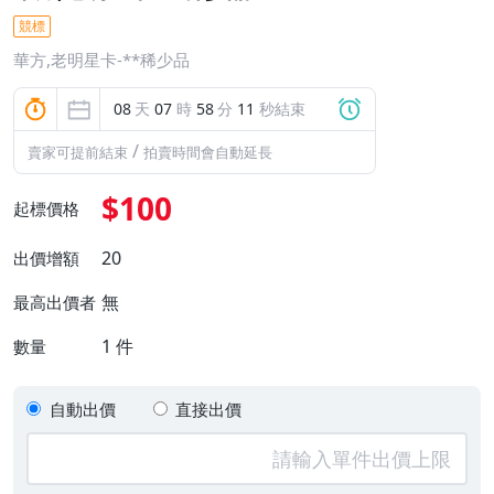
競標
華方,老明星卡-**稀少品
08
天
07
時
58
分
11
秒結束
/
賣家可提前結束
拍賣時間會自動延長
$100
起標價格
20
出價增額
無
最高出價者
1
件
數量
自動出價
直接出價