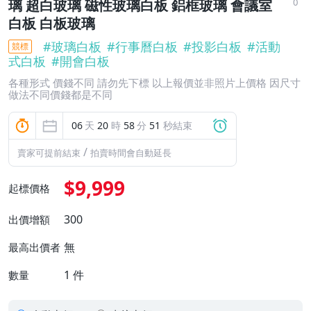
0
璃 超白玻璃 磁性玻璃白板 鋁框玻璃 會議室
白板 白板玻璃
#
玻璃白板
#
行事曆白板
#
投影白板
#
活動
競標
式白板
#
開會白板
各種形式 價錢不同 請勿先下標 以上報價並非照片上價格 因尺寸
做法不同價錢都是不同
06
天
20
時
58
分
50
秒結束
/
賣家可提前結束
拍賣時間會自動延長
$9,999
起標價格
300
出價增額
無
最高出價者
1
件
數量