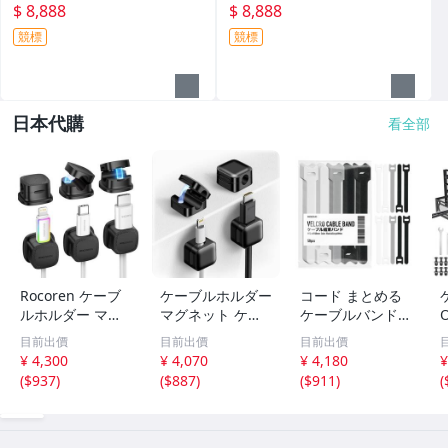
公告欄白板 磁性玻璃白板
公告欄白板 磁性玻璃白板
$ 8,888
$ 8,888
競標
競標
日本代購
看全部
Rocoren ケーブ
ケーブルホルダー
コード まとめる
ルホルダー マグ
マグネット ケー
ケーブルバンド
ネット式 6個セッ
ブルクリップ
結束バンド 【自
目前出價
目前出價
目前出價
ト ケーブルクリ
【超薄型・様々な
由に調整・繰り返
¥ 4,300
¥ 4,070
¥ 4,180
¥
ップ 配線止め 配
配線対応・片手で
し使用可能】 マ
(
$937
)
(
$887
)
(
$911
)
(
線整理 ケーブル
楽々】 コードホ
ジックテープ バ
スムーズ調整可能
ルダー ケーブル
ンド ケーブルタ
em
フック コー em
イケーブル em