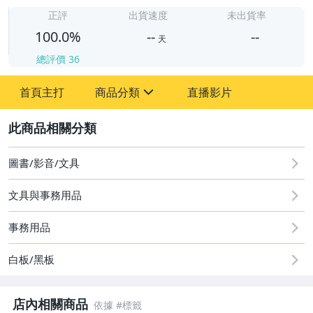
-
-
正評
出貨速度
未出貨率
100.0%
--
--
天
總評價
36
-
首頁主打
商品分類
直播影片
-
sign
圖書/影音/文具
2
古董、藝術與礦石
圖書/影音/文具
居家、家具與園藝
文具與事務用品
事務用品
白板/黑板
店內相關商品