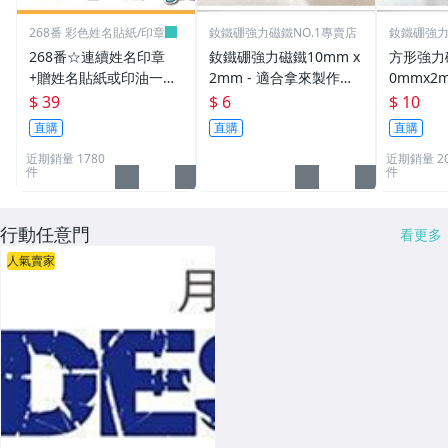
268番 彩色姓名貼紙/印章
釹鐵硼強力磁鐵NO.1專賣店
釹鐵硼強力
268番☆連續姓名印章
釹鐵硼強力磁鐵10mm x
方形強力磁
+贈姓名貼紙或印油一組
2mm - 適合拿來製作創
0mmx2
39元(連續章.職章.免蓋
意手鍊或項鍊!
物超實用
$ 39
$ 6
$ 10
章.卡通章.會計章.印章
直購
直購
直購
筆.姓名章.)
近期銷量 1780
近期銷量 20
件
件
行動任意門
看更多
人氣賣家