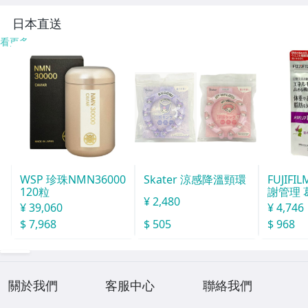
ーニング Mサイ
系 Sサイズ ム226
背 半袖 Lサイズ d
ズ D216
9
p213
日本直送
看更多
WSP 珍珠NMN36000
Skater 涼感降溫頸環
FUJIF
120粒
謝管理 
¥ 2,480
30日份 
¥ 39,060
¥ 4,746
$ 7,968
$ 505
$ 968
關於我們
客服中心
聯絡我們