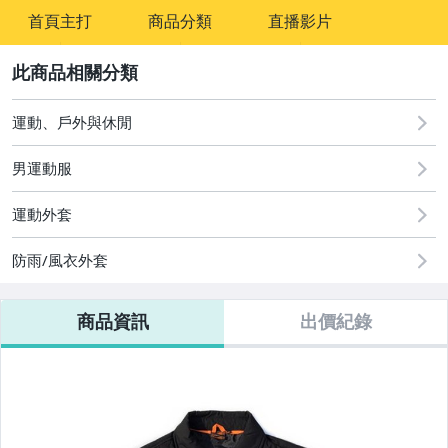
-
首頁主打
商品分類
直播影片
-
2
運動、戶外與休閒
男運動服
運動外套
防雨/風衣外套
商品資訊
出價紀錄