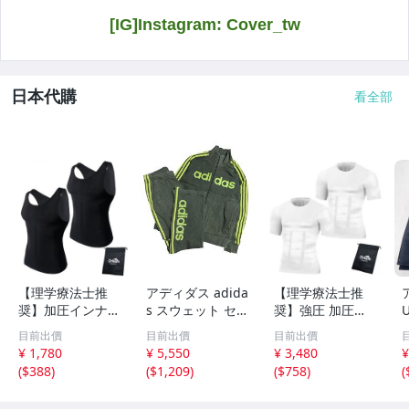
日本代購
看全部
【理学療法士推
アディダス adida
【理学療法士推
奨】加圧インナー
s スウェット セ
奨】強圧 加圧シ
メンズ タンクト
ットアップ 上下
ャツ 加圧インナ
目前出價
目前出價
目前出價
ップ インナーシ
セット トラック
ー メンズ レディ
¥ 1,780
¥ 5,550
¥ 3,480
¥
ャツ 2枚 インナ
ジャケット パン
ース 脂肪燃焼 イ
(
$388
)
(
$1,209
)
(
$758
)
(
ー 筋トレ インナ
ツ コットン100%
ンナーシャツ 2枚
ーマッスル トレ
スポーツ カーキ
姿勢矯正 背筋 猫