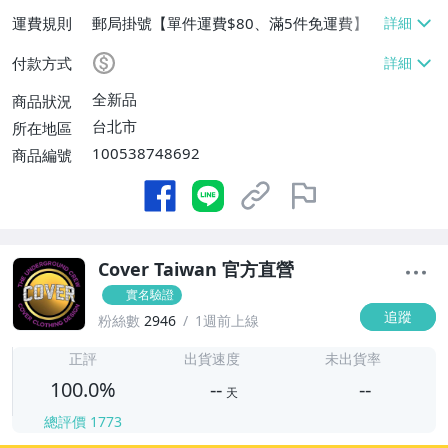
運費規則
郵局掛號【單件運費$80、滿5件免運費】
付款方式
全新品
商品狀況
台北市
所在地區
100538748692
商品編號
Cover Taiwan 官方直營
實名驗證
追蹤
粉絲數
2946
1週前上線
-
-
正評
出貨速度
未出貨率
100.0%
--
--
天
總評價
1773