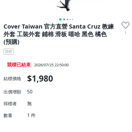
Cover Taiwan 官方直營 Santa Cruz 教練
1
外套 工裝外套 鋪棉 滑板 嘻哈 黑色 橘色
(預購)
競標
競標已結束
2026/07/25 22:50:00
$1,980
結標價格
50
出價增額
無
得標者
1
件
數量