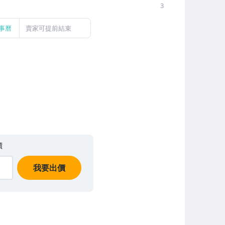
3
事曆
賣家可提前結束
價
我要出價