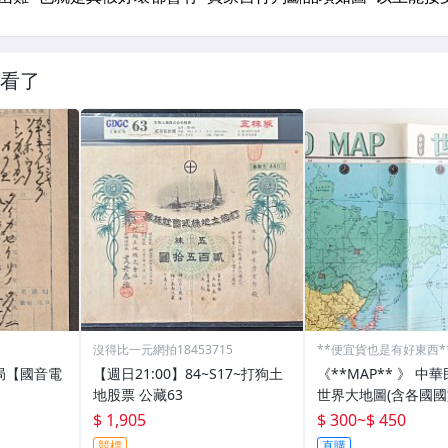
看了
沒得比一元網拍18453715
**便宜貨也是有好東西*
局【國音電
【週日21:00】84~S17~打狗土
《**MAP** 》 中
地股票 公藏63
世界大地圖(含各國國
藏
$ 1,905
$ 300
~
$ 450
競標
直購