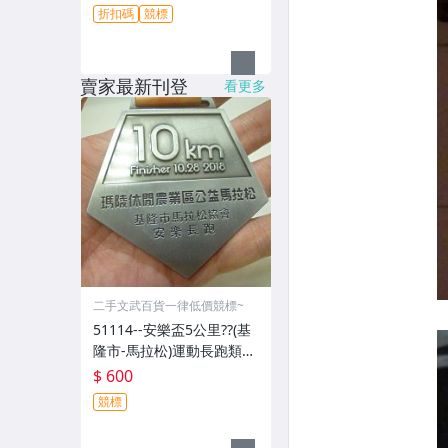
折扣碼
競標
賣家最新刊登
看更多
二手文武百貨一律低價競標~
51114--安樂盃5公里??(基
隆市-馬拉松)運動長跑類20
18年-精緻獎牌??紀念章??
$ 600
(金屬材質-郵寄免運費)
競標