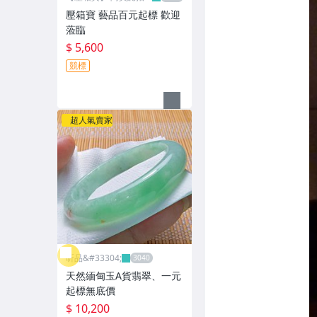
網
壓箱寶 藝品百元起標 歡迎
蒞臨
$ 5,600
競標
超人氣賣家
昕品&#33304;
天然緬甸玉A貨翡翠、一元
起標無底價
$ 10,200