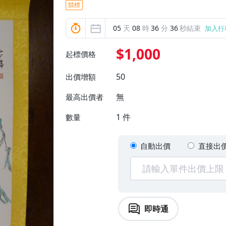
競標
05
天
08
時
36
分
34
秒結束
加入行
$1,000
起標價格
50
出價增額
無
最高出價者
1
件
數量
自動出價
直接出
即時通