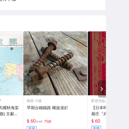
NEXT
*
鐵道 小舖
歡迎光臨
華民國秋海棠
早期台鐵鐵路 螺旋道釘
【日本時代。廣告單
旗) 文獻珍
廟庄『武進號』各色
糖品、稞料發售(405)
$ 60
$ 60
75折
$ 80
直購
直購