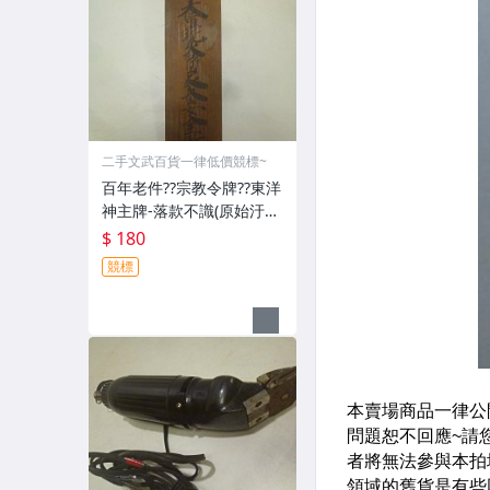
二手文武百貨一律低價競標~
百年老件??宗教令牌??東洋
神主牌-落款不識(原始汙
垢-郵寄免運費)罕見收藏
$ 180
品-60729
競標