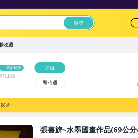
搜尋
獻收藏
追蹤
實名驗證
時前上線
即時通
播影片
張書旂~水墨國畫作品(69公分4