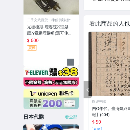
二手文武百貨一律低價競標~
看此商品的人也
光復後期-理容院??理髮
廳??電動理髮剪(還可使用-
郵寄免運費)收藏品~收藏用
$ 600
競標
PREV
歡迎光臨
四O年代。臺灣鐵路
報】(404)
日本代購
看全部
$ 50
直購