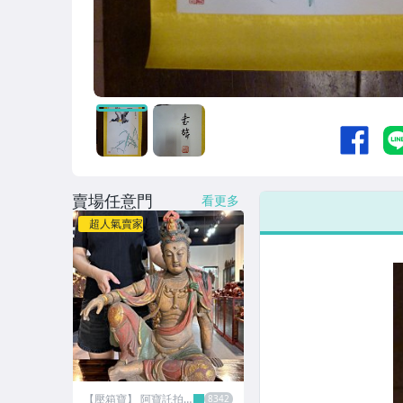
賣場任意門
看更多
超人氣賣家
【壓箱寶】 阿寶託拍