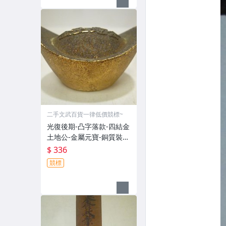
二手文武百貨一律低價競標~
光復後期-凸字落款-四結金
土地公-金屬元寶-銅質裝飾
品-宗教發財金??(郵寄免運
$ 336
費)罕見收藏品
競標