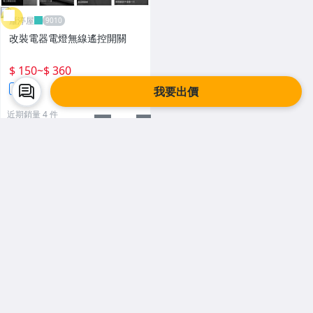
雁渟屋
改裝電器電燈無線遙控開關
$ 150
~
$ 360
直購
我要出價
近期銷量 4 件
賣家最新刊登
看更多
☆壹陸捌小站 ☆
☆壹陸捌小站 ☆