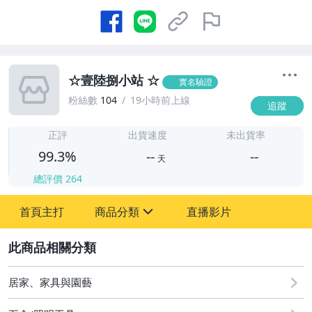
☆壹陸捌小站 ☆
實名驗證
粉絲數
104
19小時前上線
追蹤
-
-
正評
出貨速度
未出貨率
99.3%
--
--
天
總評價
264
-
首頁主打
商品分類
直播影片
-
sign
居家、家具與園藝
2
運動、戶外與休閒
居家、家具與園藝