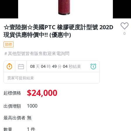
☆壹陸捌☆美國PTC 橡膠硬度計型號 202D
0
現貨供應特價中!! (優惠中)
競標
＃其他型號皆有販售歡迎來電詢問
08
天
04
時
49
分
04
秒結束
賣家可提前結束
$24,000
起標價格
1000
出價增額
無
最高出價者
1
件
數量