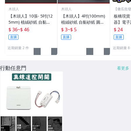
木頭人
木頭人
【傻瓜批發
電腦
【木頭人】10張- 5吋(12
【木頭人】4吋(100mm)
板橋現貨
5mm) 植絨砂紙 自黏砂
植絨砂紙 自黏砂紙 圓盤
器】電子
紙 圓盤砂紙 自黏盤 魔鬼
砂紙 自黏盤 魔鬼氈底盤
數器.戒
$ 36
~
$ 46
$ 3
~
$ 5
$ 24
氈底盤可用
可用
數器.指
直購
直購
直購
位計數器
11
近期銷量 2 件
近期銷量 8
行動任意門
看更多