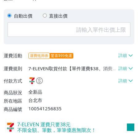
自動出價
直接出價
運費活動
運費抵用券
驚喜$99免運
運費規則
7-ELEVEN取貨付款【單件運費$38、消費滿
$2500免運費】、郵局掛號【單件運費$7
付款方式
0、消費滿$2500免運費】、面交/自取/不
寄送【免運費】
全新品
商品狀況
台北市
所在地區
100541256835
商品編號
7-ELEVEN 運費只要
38
元
不限金額、筆數，筆筆優惠無限次！