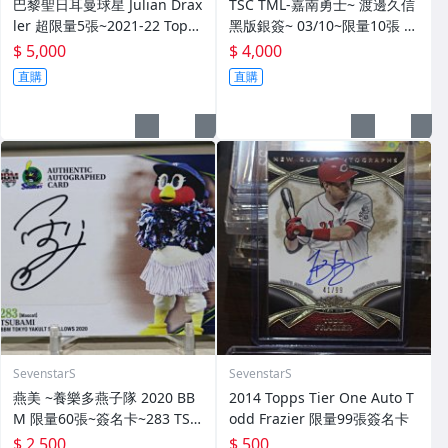
巴黎聖日耳曼球星 Julian Drax
TSC TML-嘉南勇士~ 渡邊久信
ler 超限量5張~2021-22 Topp
黑版銀簽~ 03/10~限量10張 簽
s Paris Saint-Germain SSP
名卡~交換卡 已換回~ 簽背號4
$ 5,000
$ 4,000
亮面簽名卡~
1~西武獅日職3屆勝投王 勇士T
直購
直購
ML三冠王 MVP~
SevenstarS
SevenstarS
燕美 ~養樂多燕子隊 2020 BB
2014 Topps Tier One Auto T
M 限量60張~簽名卡~283 TSU
odd Frazier 限量99張簽名卡
BAMI~最強吉祥物 燕九郎妹妹
$ 2,500
$ 500