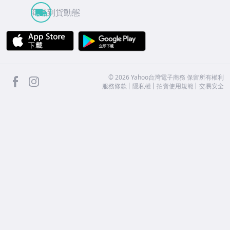
商品到貨動態
APP Store
Google Play
facebook
Instagram
©
2026
Yahoo台灣電子商務 保留所有權利
服務條款
隱私權
拍賣使用規範
交易安全