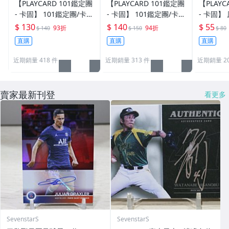
【PLAYCARD 101鑑定團
【PLAYCARD 101鑑定團
【PLAYC
- 卡固】 101鑑定團/卡固
- 卡固】 101鑑定團/卡固
- 卡固】
原廠原裝 一般卡夾 / 塑
原廠原裝 一般卡夾 / 塑
卡夾 / 
$ 130
$ 140
$ 55
93折
94折
$ 140
$ 150
$ 80
膠殼 尺寸：35pt
膠殼 尺寸：55pt
pt / CPH
直購
直購
直購
近期銷量 418 件
近期銷量 313 件
近期銷量 20
賣家最新刊登
看更多
SevenstarS
SevenstarS