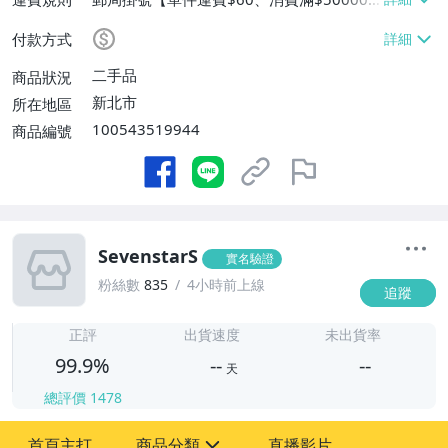
免運費】
付款方式
二手品
商品狀況
新北市
所在地區
100543519944
商品編號
SevenstarS
實名驗證
粉絲數
835
4小時前上線
追蹤
-
-
正評
出貨速度
未出貨率
99.9%
--
--
天
總評價
1478
-
首頁主打
商品分類
直播影片
-