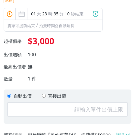
01
天
23
時
35
分
10
秒結束
/
賣家可提前結束
拍賣時間會自動延長
$3,000
起標價格
100
出價增額
無
最高出價者
1
件
數量
自動出價
直接出價
運費規則
郵局掛號【單件運費$60、消費滿$50000