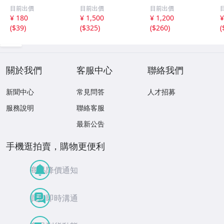
組 レトロ 送料
ット【井口裕香】
レッドフォード◆
目前出價
目前出價
目前出價
１１０円 未開封
FLASH（フラッシ
サイン入り写真◆
¥ 180
¥ 1,500
¥ 1,200
¥
ュ）2026年8月18
30x20㎝☆
(
$39
)
(
$325
)
(
$260
)
(
日・25日合併号
★セブンネット限
定特典★ ☆送料
一律☆
關於我們
客服中心
聯絡我們
新聞中心
常見問答
人才招募
服務說明
聯絡客服
最新公告
手機逛拍賣，購物更便利
商品降價通知
買賣即時溝通