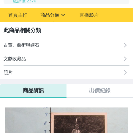
總評價
2370
-
首頁主打
商品分類
直播影片
-
sign
其它
2
古董、藝術與礦石
文獻收藏品
照片
商品資訊
出價紀錄