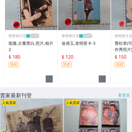
懷舊柑仔店
懷舊柑仔店
懷舊柑仔
龍隆,古董黑白,照片,相片
翁倩玉,老明星卡-3
曹松章(
2
作秀照片)
$ 180
$ 120
$ 150
競標
競標
競標
賣家最新刊登
看更多
人氣賣家
人氣賣家