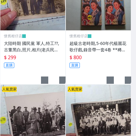
懷舊柑仔店
懷舊柑仔店
大陸時期 國民黨 軍人,特工??,
超級古老時期,5-60年代楊麗花
古董黑白,照片,相片(老兵民國3
歌仔戲,錄音帶一套4卷 **稀少
8年從大陸帶來台灣的) **稀少
品
$ 299
$ 800
品6
直購
直購
人氣賣家
人氣賣家