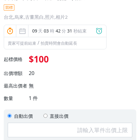
競標
台北,烏來,古董黑白,照片,相片2
09
天
03
時
42
分
31
秒結束
/
賣家可提前結束
拍賣時間會自動延長
$100
起標價格
20
出價增額
無
最高出價者
1
件
數量
自動出價
直接出價