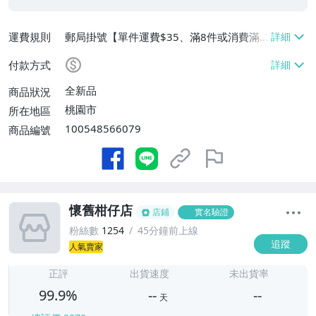
運費規則
郵局掛號【單件運費$35、滿8件或消費滿
$3500免運費】
付款方式
全新品
商品狀況
桃園市
所在地區
100548566079
商品編號
懷舊柑仔店
店鋪
實名驗證
粉絲數
1254
45分鐘前上線
追蹤
人氣賣家
-
-
正評
出貨速度
未出貨率
99.9%
--
--
天