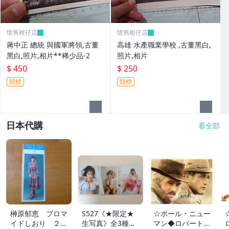
懷舊柑仔店
懷舊柑仔店
蔣中正 總統 與國軍將領,古董
高雄 水產職業學校 ,古董黑白,
黑白,照片,相片**稀少品-2
照片,相片
$ 450
$ 250
競標
競標
日本代購
看全部
榊原郁恵 ブロマ
S527《★限定★
☆ポール・ニュー
イドしおり ２枚
生写真》全3種セ
マン◆ロバート・