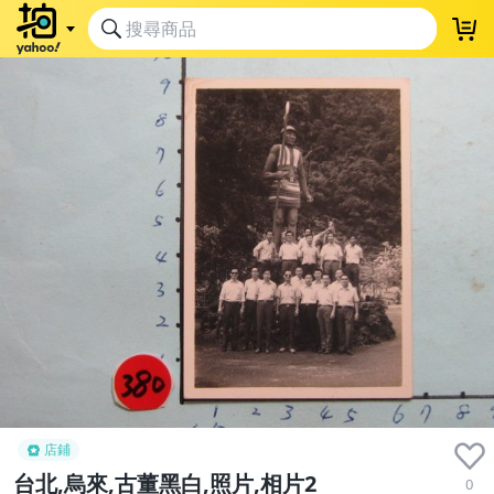
店鋪
台北,烏來,古董黑白,照片,相片2
0