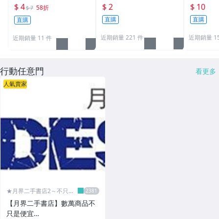
筆 贈品筆 廣告筆 0.5m
珠筆 鋼珠筆 批發 文具
補漆 12
$ 4
$ 2
$ 10
58折
$ 7
m
學生 辦公用品 生活職人
直購
直購
直購
【B072】
近期銷量 221 件
近期銷量 15
近期銷量 11 件
行動任意門
看更多
人氣賣家
★月界二手書店2～不只是
便宜...★
【月界二手書店】數萬商品不
只是便宜…