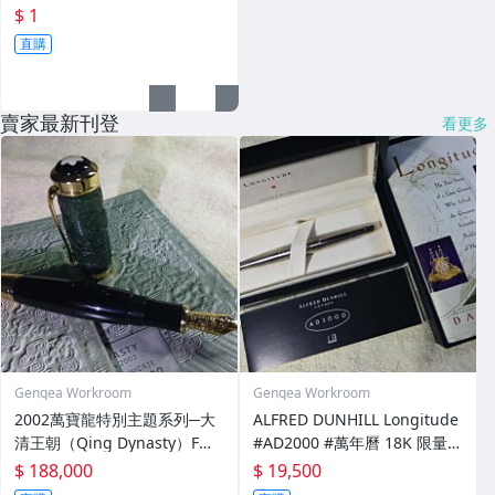
$ 1
直購
賣家最新刊登
看更多
Gengea Workroom
Gengea Workroom
2002萬寶龍特別主題系列─大
ALFRED DUNHILL Longitude
清王朝（Qing Dynasty）F尖
#AD2000 #萬年曆 18K 限量鋼
09**/2002
筆 M尖
$ 188,000
$ 19,500