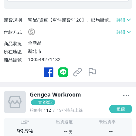
運費規則
宅配/貨運【單件運費$120】、郵局掛號
【單件運費$80】、面交/自取/不寄送【免
付款方式
運費】
全新品
商品狀況
新北市
所在地區
100549271182
商品編號
Gengea Workroom
實名驗證
追蹤
粉絲數
112
19小時前上線
-
-
正評
出貨速度
未出貨率
99.5%
--
--
天