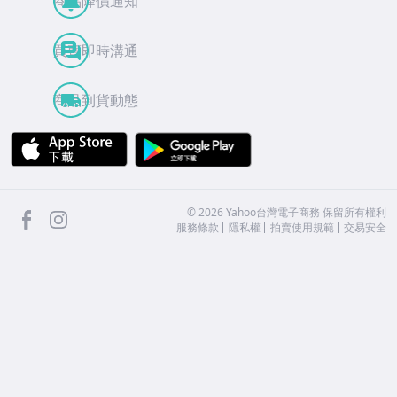
商品降價通知
買賣即時溝通
商品到貨動態
APP Store
Google Play
facebook
Instagram
©
2026
Yahoo台灣電子商務 保留所有權利
服務條款
隱私權
拍賣使用規範
交易安全