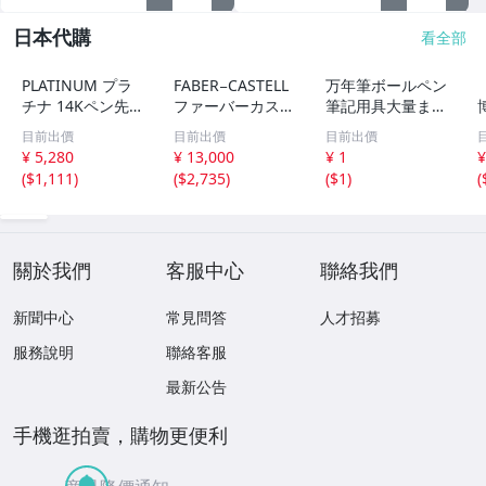
日本代購
看全部
PLATINUM プラ
FABER−CASTELL
万年筆ボールペン
チナ 14Kペン先
ファーバーカステ
筆記用具大量まと
万年筆 ゴールド×
ル伯爵 ギロシェ
め4kgオーバー 万
目前出價
目前出價
目前出價
ホワイト系【いお
サハラ ボールペ
年筆 ボールペン
¥ 5,280
¥ 13,000
¥ 1
¥
き質店】
ン レア色
文房具 筆記用具
(
$1,111
)
(
$2,735
)
(
$1
)
(
未検品
0
關於我們
客服中心
聯絡我們
新聞中心
常見問答
人才招募
服務說明
聯絡客服
最新公告
手機逛拍賣，購物更便利