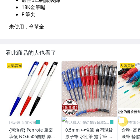
看此商品的人也看了
人氣賣家
人氣賣家
阿治嬤 百貨公司
生活職人宅配1899超取59
定佳有限公司
9
{阿治嬤} Penrote 筆樂
0.5mm 中性筆 台灣現貨
含稅- 高
承儀 NO.6506自動 原子
原子筆 水性筆 簽字筆 原
漆筆 輪胎