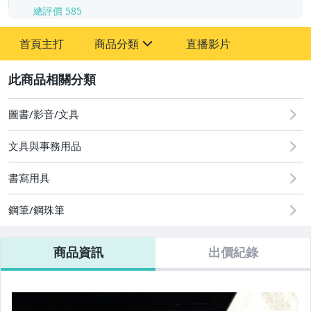
總評價
585
-
首頁主打
商品分類
直播影片
-
sign
圖書/影音/文具
2
男性精品與服飾
圖書/影音/文具
文具與事務用品
書寫用具
鋼筆/鋼珠筆
商品資訊
出價紀錄