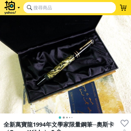
全新萬寶龍1994年文學家限量鋼筆─奧斯卡
9