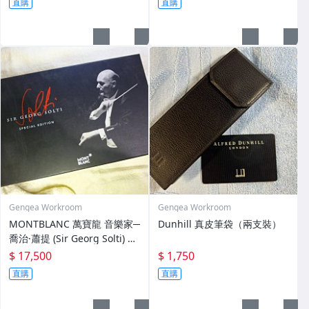
直購
直購
Gengea Workroom
Gengea Workroom
MONTBLANC 萬寶龍 音樂家─
Dunhill 真皮筆袋（兩支裝）
喬治·蕭提 (Sir Georg Solti) 鋼
筆 M 尖
$ 17,500
$ 1,750
直購
直購