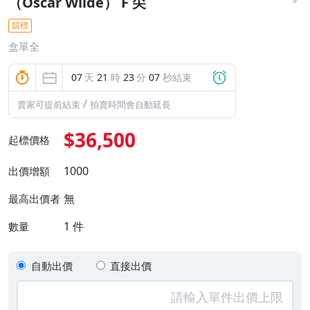
（Oscar Wilde） F 尖
競標
盒單全
07
天
21
時
23
分
05
秒結束
/
賣家可提前結束
拍賣時間會自動延長
$36,500
起標價格
1000
出價增額
無
最高出價者
1
件
數量
自動出價
直接出價