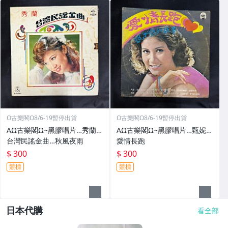
Ω古樂閣Ω8/6-19暫停出貨
Ω古樂閣Ω8/6-19暫停出貨
AΩ古樂閣Ω~黑膠唱片…秀蘭…
AΩ古樂閣Ω~黑膠唱片…甄妮…
台灣民謠金曲…秋風夜雨
愛情長跑
$ 300
$ 300
競標
競標
日本代購
看全部