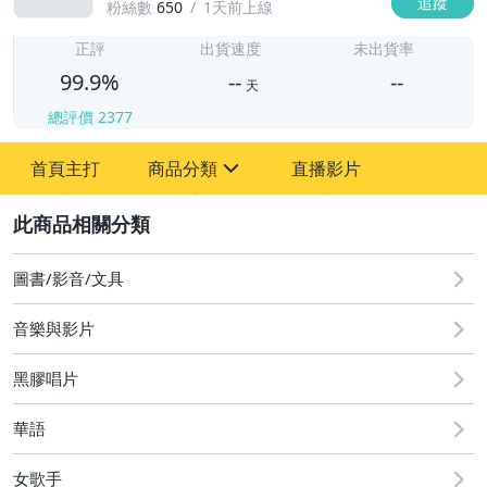
追蹤
粉絲數
650
1天前上線
-
-
正評
出貨速度
未出貨率
99.9%
--
--
天
總評價
2377
-
首頁主打
商品分類
直播影片
-
sign
圖書/影音/文具
2
圖書/影音/文具
音樂與影片
黑膠唱片
華語
女歌手