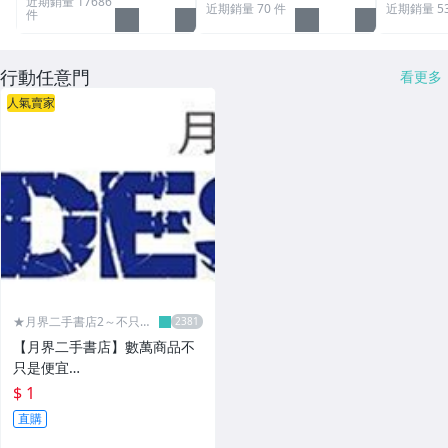
近期銷量 17686
近期銷量 70 件
近期銷量 5
件
行動任意門
看更多
人氣賣家
★月界二手書店2～不只是
便宜...★
【月界二手書店】數萬商品不
只是便宜…
$ 1
直購