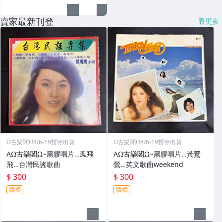
賣家最新刊登
看更多
Ω古樂閣Ω8/6-19暫停出貨
Ω古樂閣Ω8/6-19暫停出貨
AΩ古樂閣Ω~黑膠唱片…鳳飛
AΩ古樂閣Ω~黑膠唱片…黃鶯
飛…台灣民謠歌曲
鶯…英文歌曲weekend
$ 300
$ 300
競標
競標