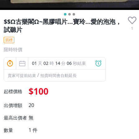
$$Ω古樂閣Ω~黑膠唱片...寶玲…愛的泡泡，
1
試聽片
競標
限時特價
01
天
02
時
14
分
05
秒結束
/
賣家可提前結束
拍賣時間會自動延長
$100
起標價格
20
出價增額
無
最高出價者
1
件
數量