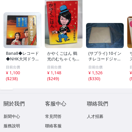
Bana8◆レコード
かやくごはん 鶴
(サプライ) 10イン
◆NHK大河ドラ
光のむちゃくちゃ
チレコードジャケ
マ 花の生涯から
ハンセー記 笑福
ット保護用透明Ｐ
目前出價
目前出價
目前出價
黄金の日日まで
亭鶴光 ペップ出
Ｐ袋１００枚 (C3
¥ 1,100
¥ 1,148
¥ 1,526
¥
レコード 大河ド
版【TOKO】
0)【新品】
(
$238
)
(
$249
)
(
$330
)
(
ラマ
關於我們
客服中心
聯絡我們
新聞中心
常見問答
人才招募
服務說明
聯絡客服