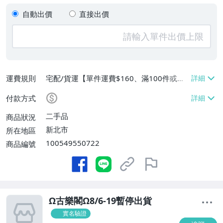
自動出價
直接出價
運費規則
宅配/貨運【單件運費$160、滿100件或消
費滿$50000免運費】、郵局掛號【單件運
付款方式
費$80、滿100件或消費滿$50000免運
費】、跨國寄送【單件運費$200、滿100件
二手品
商品狀況
或消費滿$50000免運費】
新北市
所在地區
100549550722
商品編號
Ω古樂閣Ω8/6-19暫停出貨
實名驗證