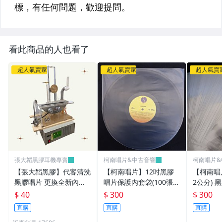
看此商品的人也看了
超人氣賣家
超人氣賣家
超人氣賣
張大韜黑膠耳機專賣
柯南唱片&中古音響
柯南唱片&
【張大韜黑膠】代客清洗
【柯南唱片】12吋黑膠
【柯南唱片
黑膠唱片 更換全新內套
唱片保護內套袋(100張/
2公分)
(內袋)外套(外袋) 採用汪
包) 抗靜電半圓內套袋(台
護 外套 
$ 40
$ 300
$ 300
式超音波洗唱片機 洗片
灣製高品質)
100張(
直購
直購
直購