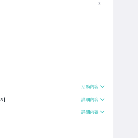
3
38】