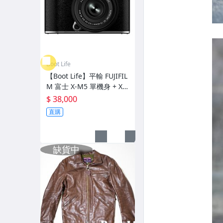
Boot Life
【Boot Life】平輸 FUJIFIL
M 富士 X-M5 單機身 + XC
15-45mm 鏡頭 銀色
$ 38,000
直購