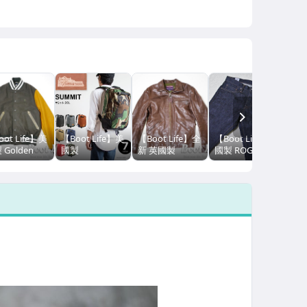
NEXT
ot Life】美
【Boot Life】美
【Boot Life】全
【Boot Life】美
 Golden
國製
新 英國製
國製 ROGUE
r Varsity
Kretterworks
Eastman ELMC
TERRITORY RGT
cket 聯名拼接
Summit 迷彩後
CALIFORNIAN
SK 14.5OZ
球外套
背包 彈道尼龍帆
Schott Lewis
SKINNY 中低腰
布 登山包
窄管褲