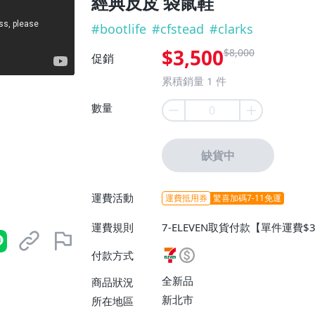
經典反皮 袋鼠鞋
#
bootlife
#
cfstead
#
clarks
$3,500
$8,000
促銷
累積銷量
1
件
數量
缺貨中
運費活動
運費抵用券
驚喜加碼7-11免運
運費規則
7-ELEVEN取貨付款【單件運費$
付款方式
全新品
商品狀況
新北市
所在地區