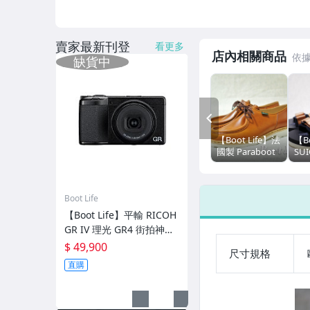
賣家最新刊登
看更多
店內相關商品
PREV
【Boot Life】法
【Bo
國製 Paraboot
SUI
Michael 挪威縫
V 
經典定番款式 焦
Vi
糖色
涼鞋
色
Boot Life
【Boot Life】平輸 RICOH
GR IV 理光 GR4 街拍神器
等效28mm F2.8 類單眼
$ 49,900
尺寸規格
直購