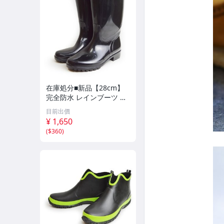
在庫処分■新品【28cm】
完全防水 レインブーツ メ
ンズ ブーツ レインシュー
目前出價
ズ 防水 ロングブーツ 幅広
¥ 1,650
屈曲 スノーブーツ 長靴 防
(
$360
)
滑 雨