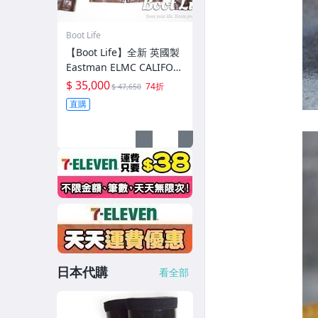
Boot Life
【Boot Life】全新 英國製
Eastman ELMC CALIFOR
NIAN Schott Lewis
$ 35,000
74折
$ 47,650
直購
日本代購
看全部