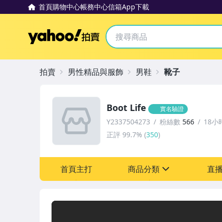
首頁
購物中心
帳務中心
信箱
App下載
Yahoo拍賣
拍賣
男性精品與服飾
男鞋
靴子
Boot Life
實名驗證
Y2337504273
粉絲數
566
18小
正評
99.7%
(
350
)
首頁主打
商品分類
直
sign
原創設計良品
居家、家具與園藝