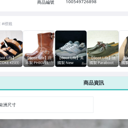
100549726898
商品編號
7-ELEVEN 運費只要
38
元
不限金額、筆數，筆筆優惠無限次！
ot Life】
【Boot Life】日
【Boot Life】美
【Boot Life】法
【Bo
COKE KISEE-
本製 PHIGVEL
國製 New
國製 Paraboot
國製
潛水墊
MAKERS & Co.
Balance M998
Michael 挪威縫
Bea
bram雙層底
Engineer Boots
元祖灰 990 991
經典定番款式 橄
Ja
 金色 淺棕
馬皮 工程師靴
992 993可參考
欖綠
棒
商品資訊
歐洲尺寸