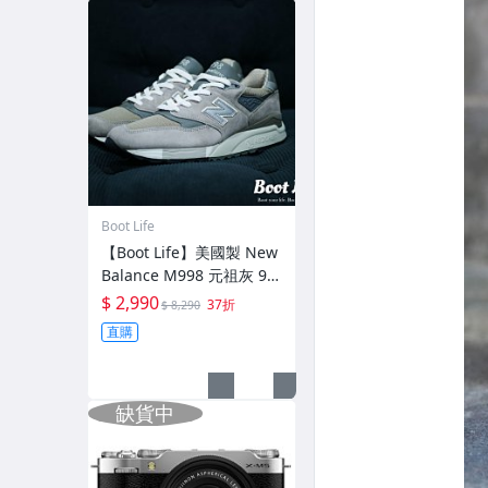
Boot Life
【Boot Life】美國製 New
Balance M998 元祖灰 99
0 991 992 993可參考
$ 2,990
37折
$ 8,290
直購