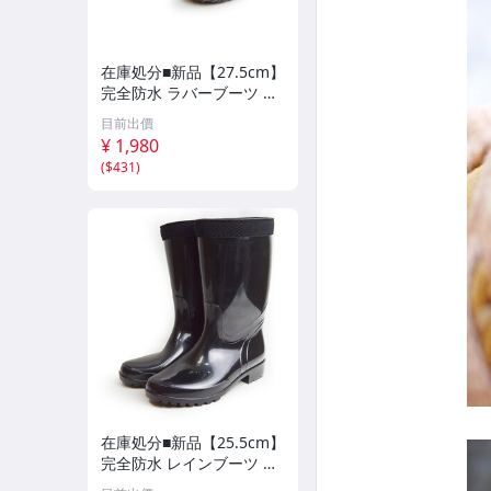
在庫処分■新品【27.5cm】
完全防水 ラバーブーツ メ
ンズ レイン ブーツ シュー
目前出價
ズ 防滑 スポーティ ショー
¥ 1,980
ト 長靴 雨 アウトドア レ
(
$431
)
ジャー
在庫処分■新品【25.5cm】
完全防水 レインブーツ メ
ンズ ブーツ レインシュー