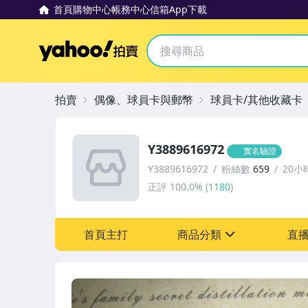
首頁
購物中心
帳務中心
信箱
App下載
Yahoo拍賣
拍賣
偶像、球員卡與郵幣
球員卡/其他收藏卡
Y3889616972
實名驗證
Y3889616972
粉絲數
659
20小
正評
100.0%
(
1180
)
首頁主打
商品分類
直
sign
偶像、球員卡與郵幣