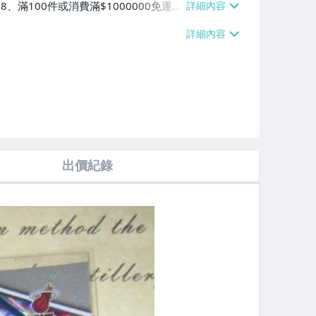
38、滿100件或消費滿$1000000免運
【單件運費$38】、萊爾富取貨付款【單件
0000免運費】、郵局掛號【單件運費$5
運費】
出價紀錄