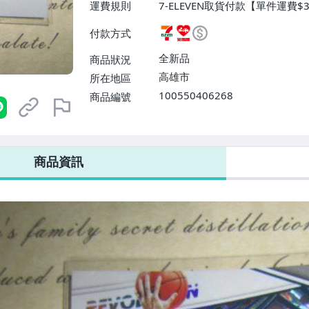
運費規則
7-ELEVEN取貨付款【單件運費$
費】、7-ELEVEN取貨不付款
付款方式
運費$60、滿50件或消費滿$30
0、滿30件或消費滿$30000免
全新品
商品狀況
高雄市
所在地區
100550406268
商品編號
7-ELEVEN 運費只要
38
元
不限金額、筆數，筆筆優惠無限次！
商品資訊