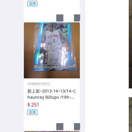
直購
Y3889616972
新上架~2013-14~13/14~C
hauncey Billups /199~PR
IZM~SILVER~藍亮~限量/1
$ 251
99~1060114-1
直購