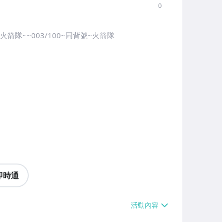
0
號~火箭隊~~003/100~同背號~火箭隊
即時通