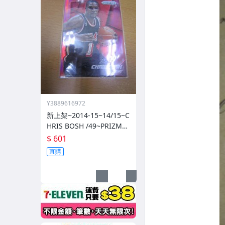
Y3889616972
新上架~2014-15~14/15~C
HRIS BOSH /49~PRIZM~S
ILVER~紅亮~低限量/49~1
$ 601
060114-1
直購