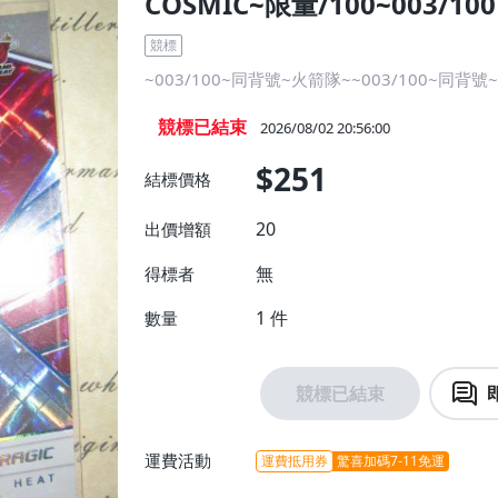
COSMIC~限量/100~003/100
競標
~003/100~同背號~火箭隊~~003/100~同背
競標已結束
2026/08/02 20:56:00
$251
結標價格
20
出價增額
無
得標者
1
件
數量
競標已結束
運費活動
運費抵用券
驚喜加碼7-11免運