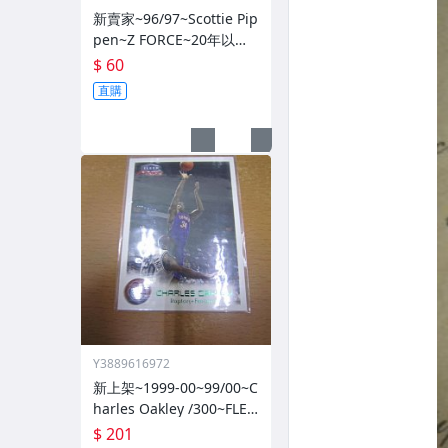
新賣家~96/97~Scottie Pip
pen~Z FORCE~20年以上
歷史~無限量~
$ 60
直購
Y3889616972
新上架~1999-00~99/00~C
harles Oakley /300~FLEE
R~~限量/300~1060114-1
$ 201