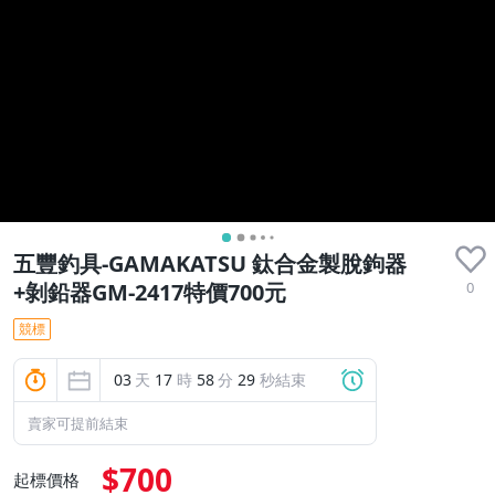
五豐釣具-GAMAKATSU 鈦合金製脫鉤器
0
+剝鉛器GM-2417特價700元
競標
03
天
17
時
58
分
28
秒結束
賣家可提前結束
$700
起標價格