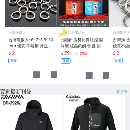
台灣漁很大
廣隆武術用品社
台灣漁很
台灣漁很大~6~7~8.5~10
~廣隆~腥臭仿真蚯蚓 腥
台灣漁很
mm 優質 不鏽鋼 路亞環
味濃 紅蟲釣餌 軟蟲 假蚯
優質不鏽
S型開口 扁平 打扁 打平
蚓 海魚餌 紅蟲 路亞餌
平 打扁 打平 路
$ 2
$ 79
$ 2
79折
$ 100
路亞 雙環 雙圈 強力
假餌 誘餌 仿生餌 擬餌
雙環 路亞環
直購
直購
直購
路亞軟餌
路亞環
賣家最新刊登
看更多