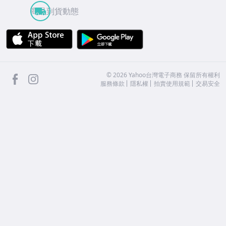
商品到貨動態
APP Store
Google Play
facebook
Instagram
©
2026
Yahoo台灣電子商務 保留所有權利
服務條款
隱私權
拍賣使用規範
交易安全