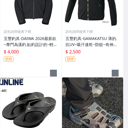
請先詢問後再下標
請先詢問後再下標
五豐釣具-DAIWA 2026最新款
五豐釣具-GAMAKATSU 薄的.
~專門為溪釣.鮎釣設計的~輕
抗UV~吸汗速乾~防蚊~有伸縮
便.薄的短版防水雨衣DR-3926J
彈性付帽防曬外套 GM-3547
$ 4,000
$ 2,500
外套特價4000元
特價2000元
競標
競標