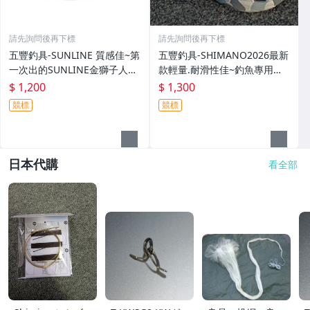
請先詢問後再下標
請先詢問後再下標
五豐釣具-SUNLINE 質感佳~第
五豐釣具-SHIMANO2026最新
一次出的SUNLINE金獅子人字
款輕量.耐滑性佳~釣魚專用布
夾腳拖鞋SUS-401特價1200元
希涼鞋 FS-091I特價1300元
$ 1,200
$ 1,300
競標
競標
日本代購
看全部