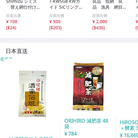
Shimizu シミズ
T-KWSG8 KWガ
良品 投網 良
替え網仕付けセ
イド SiCリング
品 漁具 網目
ット ゴールド×
富士工業 ガイド
約1ｃｍ×1ｃｍ
目前出價
目前出價
目前出價
ブラック
チタンフレーム
4Ｋｇ ⑥
¥ 108
¥ 930
¥ 2,000
¥
(
$24
)
(
$203
)
(
$436
)
(
日本直送
看更多
ORIHIRO 減肥茶 48
HiROS
袋
＋酵素 
¥ 784
¥ 16,66