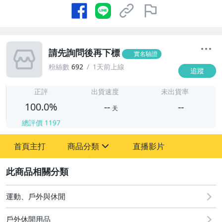
請先詢問後再下標
實名驗證
粉絲數
692
1天前上線
追蹤
-
-
正評
出貨速度
未出貨率
100.0%
--
--
天
總評價
1197
-
首頁主打
商品分類
直播影片
-
sign
運動、戶外與休閒
2
運動、戶外與休閒
戶外休閒用品