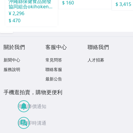
沖繩縣保健食品開發
$ 160
$ 3,415
協同組合okihoken琉
球酒豪傳說 15包入
¥ 2,296
$ 470
關於我們
客服中心
聯絡我們
新聞中心
常見問答
人才招募
服務說明
聯絡客服
最新公告
手機逛拍賣，購物更便利
商品降價通知
買賣即時溝通