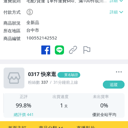
運費規則
宅配/貨運【單件運費$60、滿100件或消費
滿$9999免運費】
付款方式
全新品
商品狀況
台中市
所在地區
100552142552
商品編號
0317 快來逛
實名驗證
粉絲數
337
31分鐘前上線
追蹤
1
正評
出貨速度
未出貨率
99.8%
1
0%
天
總評價
441
優於全站平均