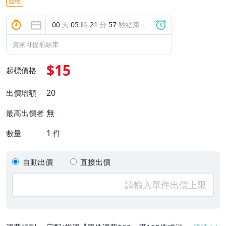
競標
00
天
05
時
21
分
56
秒結束
賣家可提前結束
$15
起標價格
20
出價增額
無
最高出價者
1
件
數量
自動出價
直接出價