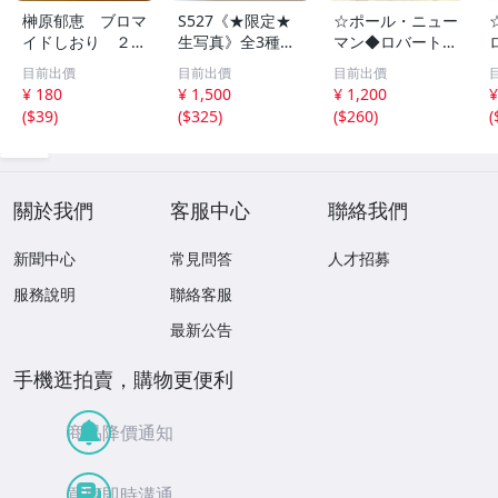
榊原郁恵 ブロマ
S527《★限定★
☆ポール・ニュー
イドしおり ２枚
生写真》全3種セ
マン◆ロバート・
組 レトロ 送料
ット【井口裕香】
レッドフォード◆
目前出價
目前出價
目前出價
１１０円 未開封
FLASH（フラッシ
サイン入り写真◆
¥ 180
¥ 1,500
¥ 1,200
¥
ュ）2026年8月18
30x20㎝☆
(
$39
)
(
$325
)
(
$260
)
(
日・25日合併号
★セブンネット限
定特典★ ☆送料
一律☆
關於我們
客服中心
聯絡我們
新聞中心
常見問答
人才招募
服務說明
聯絡客服
最新公告
手機逛拍賣，購物更便利
商品降價通知
買賣即時溝通