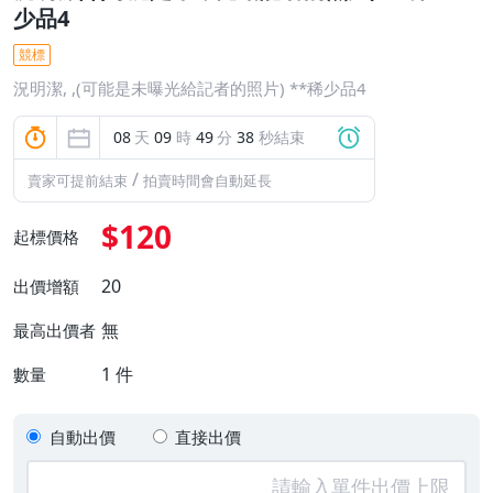
少品4
競標
況明潔, ,(可能是未曝光給記者的照片) **稀少品4
08
天
09
時
49
分
37
秒結束
/
賣家可提前結束
拍賣時間會自動延長
$120
起標價格
20
出價增額
無
最高出價者
1
件
數量
自動出價
直接出價