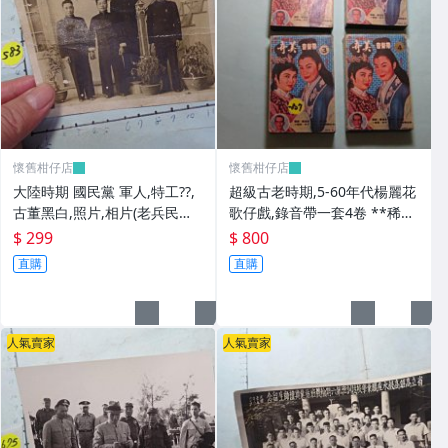
懷舊柑仔店
懷舊柑仔店
大陸時期 國民黨 軍人,特工??,
超級古老時期,5-60年代楊麗花
古董黑白,照片,相片(老兵民國3
歌仔戲,錄音帶一套4卷 **稀少
8年從大陸帶來台灣的) **稀少
品
$ 299
$ 800
品6
直購
直購
人氣賣家
人氣賣家