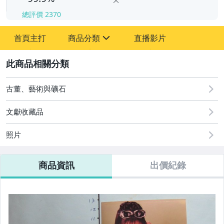
總評價
2370
-
首頁主打
商品分類
直播影片
-
sign
其它
2
古董、藝術與礦石
文獻收藏品
照片
商品資訊
出價紀錄