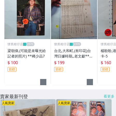
懷舊柑仔店
懷舊柑仔店
懷舊柑仔
梁朝偉,(可能是未曝光給
台北,大和町,(有印花)台
楊盼盼,港
記者的照片) **稀少品7
灣日據時期,,老文獻**稀
卡-5
少品
$ 100
$ 199
$ 160
競標
競標
競標
賣家最新刊登
看更多
人氣賣家
人氣賣家