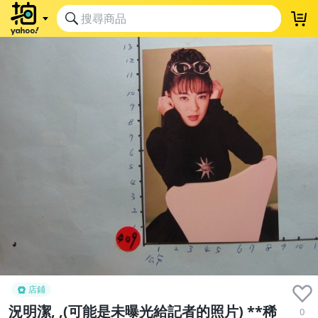
店鋪
況明潔, ,(可能是未曝光給記者的照片) **稀
0