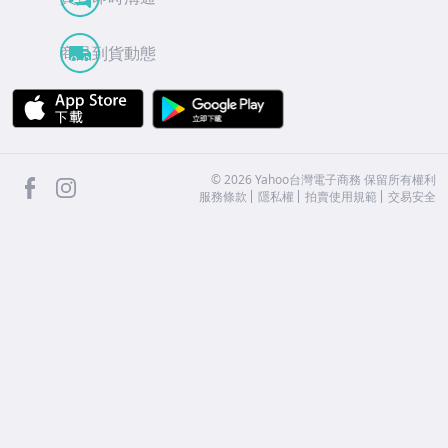
商品到貨動態
APP Store
Google Play
facebook
Instagram
©
2026
Yahoo台灣電子商務 保留所有權利
服務條款
隱私權
拍賣使用規範
交易安全