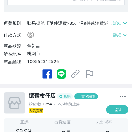
運費規則
郵局掛號【單件運費$35、滿8件或消費滿
$3500免運費】
付款方式
全新品
商品狀況
桃園市
所在地區
100552312526
商品編號
懷舊柑仔店
店鋪
實名驗證
粉絲數
1254
2小時前上線
追蹤
人氣賣家
-
-
正評
出貨速度
未出貨率
99.9%
--
--
天