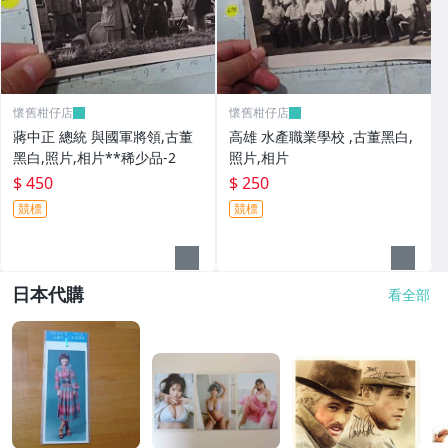
懷舊柑仔店
懷舊柑仔店
蔣中正 總統 與國軍將領,古董
高雄 水產職業學校 ,古董黑白,
黑白,照片,相片**稀少品-2
照片,相片
$ 450
$ 250
競標
競標
日本代購
看全部