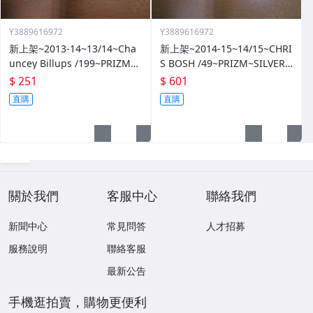
Y3889616972
Y3889616972
新上架~2013-14~13/14~Cha
新上架~2014-15~14/15~CHRI
uncey Billups /199~PRIZM~S
S BOSH /49~PRIZM~SILVER~
ILVER~藍亮~限量/199~10601
紅亮~低限量/49~1060114-1
$ 251
$ 601
14-1
直購
直購
關於我們
客服中心
聯絡我們
新聞中心
常見問答
人才招募
服務說明
聯絡客服
最新公告
手機逛拍賣，購物更便利