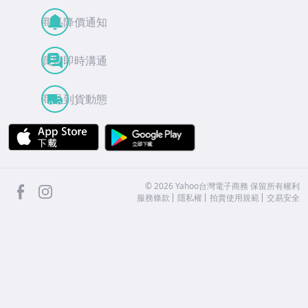
商品降價通知
買賣即時溝通
商品到貨動態
APP Store
Google Play
facebook
Instagram
©
2026
Yahoo台灣電子商務 保留所有權利
服務條款
隱私權
拍賣使用規範
交易安全