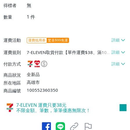
無
得標者
1
件
數量
運費活動
運費抵用券
驚喜$99免運
運費規則
7-ELEVEN取貨付款【單件運費$38、滿100
件或消費滿$1000000免運費】、7-ELEVEN
付款方式
取貨不付款【單件運費$38】、萊爾富取貨
付款【單件運費$60、滿50件或消費滿$30
全新品
商品狀況
0000免運費】、郵局掛號【單件運費$50、
高雄市
所在地區
滿30件或消費滿$30000免運費】
100552360350
商品編號
7-ELEVEN 運費只要
38
元
不限金額、筆數，筆筆優惠無限次！