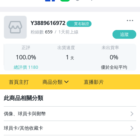
Y3889616972
實名驗證
粉絲數
659
1天前上線
追蹤
1
正評
出貨速度
未出貨率
100.0%
1
0%
天
總評價
1180
優於全站平均
首頁主打
商品分類
直播影片
sign
2
偶像、球員卡與郵幣
偶像、球員卡與郵幣
球員卡/其他收藏卡