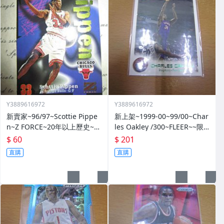
Y3889616972
Y3889616972
新賣家~96/97~Scottie Pippe
新上架~1999-00~99/00~Char
n~Z FORCE~20年以上歷史~無
les Oakley /300~FLEER~~限
限量~
量/300~1060114-1
$ 60
$ 201
直購
直購