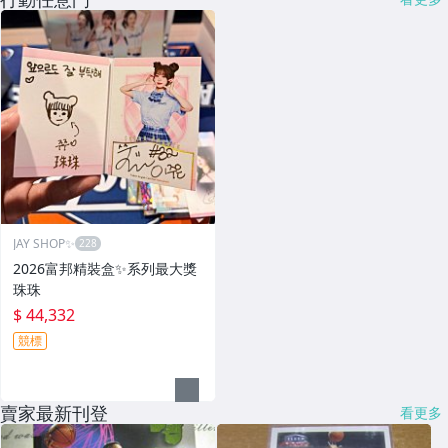
JAY SHOP✨
2026富邦精裝盒✨系列最大獎
珠珠
$ 44,332
競標
賣家最新刊登
看更多