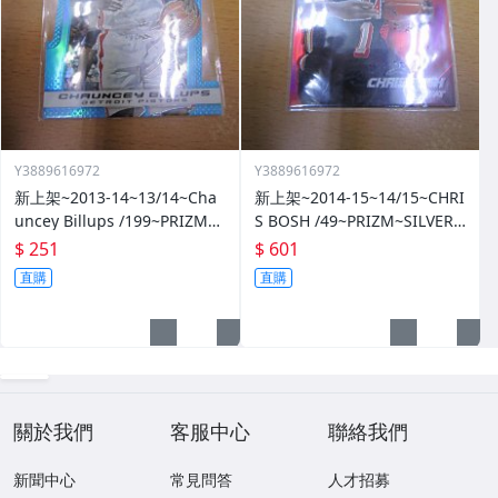
Y3889616972
Y3889616972
新上架~2013-14~13/14~Cha
新上架~2014-15~14/15~CHRI
uncey Billups /199~PRIZM~S
S BOSH /49~PRIZM~SILVER~
ILVER~藍亮~限量/199~10601
紅亮~低限量/49~1060114-1
$ 251
$ 601
14-1
直購
直購
關於我們
客服中心
聯絡我們
新聞中心
常見問答
人才招募