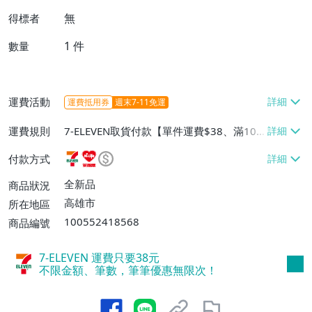
無
得標者
1
件
數量
運費活動
運費抵用券
週末7-11免運
運費規則
7-ELEVEN取貨付款【單件運費$38、滿100
件或消費滿$1000000免運費】、7-ELEVEN
付款方式
取貨不付款【單件運費$38】、萊爾富取貨
付款【單件運費$60、滿50件或消費滿$30
全新品
商品狀況
0000免運費】、郵局掛號【單件運費$50、
高雄市
所在地區
滿30件或消費滿$30000免運費】
100552418568
商品編號
7-ELEVEN 運費只要
38
元
不限金額、筆數，筆筆優惠無限次！