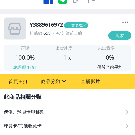
Y3889616972
實名驗證
粉絲數
659
47分鐘前上線
追蹤
1
正評
出貨速度
未出貨率
100.0%
1
0%
天
總評價
1181
優於全站平均
首頁主打
商品分類
直播影片
sign
2
偶像、球員卡與郵幣
偶像、球員卡與郵幣
球員卡/其他收藏卡