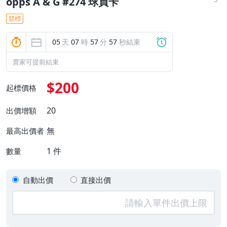
opps A & G #274 球員卡
競標
05
天
07
時
57
分
57
秒結束
賣家可提前結束
$200
起標價格
20
出價增額
無
最高出價者
1
件
數量
自動出價
直接出價