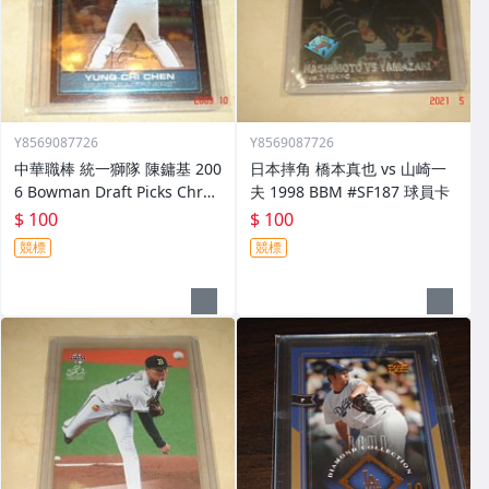
Y8569087726
Y8569087726
中華職棒 統一獅隊 陳鏞基 200
日本摔角 橋本真也 vs 山崎一
6 Bowman Draft Picks Chro
夫 1998 BBM #SF187 球員卡
me #FG30 球員卡
$ 100
$ 100
競標
競標