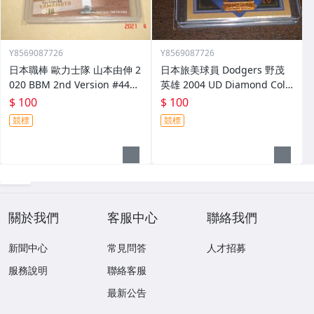
Y8569087726
Y8569087726
日本職棒 歐力士隊 山本由伸 2
日本旅美球員 Dodgers 野茂
020 BBM 2nd Version #448
英雄 2004 UD Diamond Colle
球員卡
ction #43 球員卡
$ 100
$ 100
競標
競標
關於我們
客服中心
聯絡我們
新聞中心
常見問答
人才招募
服務說明
聯絡客服
最新公告