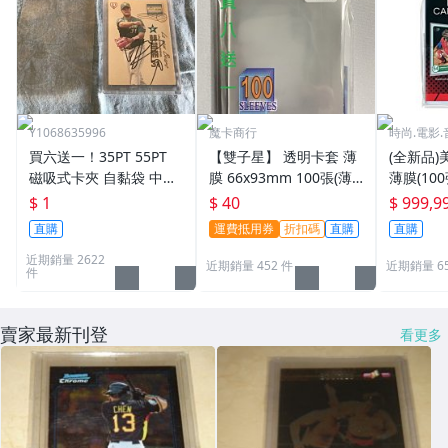
Y1068635996
魔卡商行
時尚.電影.
買六送一！35PT 55PT
【雙子星】 透明卡套 薄
(全新品)美
磁吸式卡夾 自黏袋 中華
膜 66x93mm 100張(薄)
薄膜(10
職棒球員卡 遊戲王 寶可
適用 BBM MLB Topps C
次到貨日期:
$ 1
$ 40
$ 999,9
夢PTCG 漫威 ultra pro
PBL 球員卡
直購
運費抵用券
折扣碼
直購
直購
可用
近期銷量 2622
近期銷量 452 件
近期銷量 6
件
賣家最新刊登
看更多