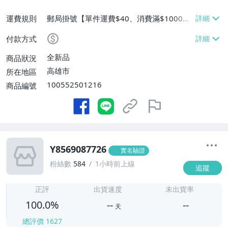
運費規則
郵局掛號【單件運費$40、消費滿$1000免
運費】
付款方式
全新品
商品狀況
高雄市
所在地區
100552501216
商品編號
Y8569087726
實名驗證
粉絲數
584
1小時前上線
追蹤
-
-
正評
出貨速度
未出貨率
100.0%
--
--
天
總評價
1627