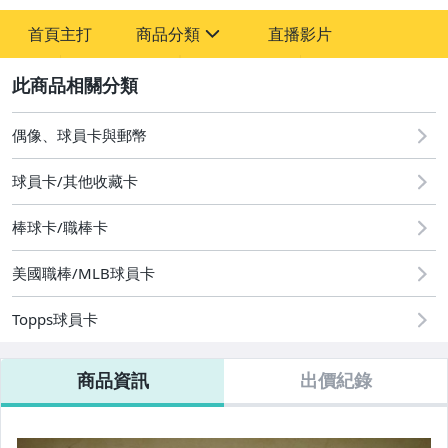
-
首頁主打
商品分類
直播影片
-
sign
偶像、球員卡與郵幣
2
偶像、球員卡與郵幣
球員卡/其他收藏卡
棒球卡/職棒卡
美國職棒/MLB球員卡
Topps球員卡
商品資訊
出價紀錄