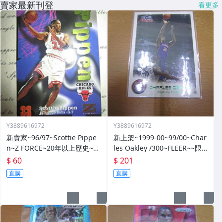
賣家最新刊登
看更多
Y3889616972
Y3889616972
新賣家~96/97~Scottie Pippe
新上架~1999-00~99/00~Char
n~Z FORCE~20年以上歷史~無
les Oakley /300~FLEER~~限
限量~
量/300~1060114-1
$ 60
$ 201
直購
直購