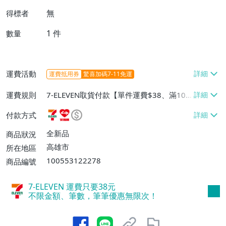
無
得標者
1
件
數量
運費活動
運費抵用券
驚喜加碼7-11免運
運費規則
7-ELEVEN取貨付款【單件運費$38、滿100
件或消費滿$1000000免運費】、7-ELEVEN
付款方式
取貨不付款【單件運費$38】、萊爾富取貨
付款【單件運費$60、滿50件或消費滿$30
全新品
商品狀況
0000免運費】、郵局掛號【單件運費$50、
高雄市
所在地區
滿30件或消費滿$30000免運費】
100553122278
商品編號
7-ELEVEN 運費只要
38
元
不限金額、筆數，筆筆優惠無限次！