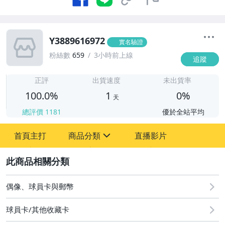
Y3889616972
實名驗證
粉絲數
659
3小時前上線
追蹤
1
正評
出貨速度
未出貨率
100.0%
1
0%
天
總評價
1181
優於全站平均
首頁主打
商品分類
直播影片
sign
2
偶像、球員卡與郵幣
偶像、球員卡與郵幣
球員卡/其他收藏卡