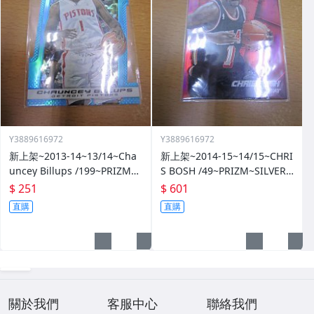
Y3889616972
Y3889616972
新上架~2013-14~13/14~Cha
新上架~2014-15~14/15~CHRI
uncey Billups /199~PRIZM~S
S BOSH /49~PRIZM~SILVER~
ILVER~藍亮~限量/199~10601
紅亮~低限量/49~1060114-1
$ 251
$ 601
14-1
直購
直購
關於我們
客服中心
聯絡我們