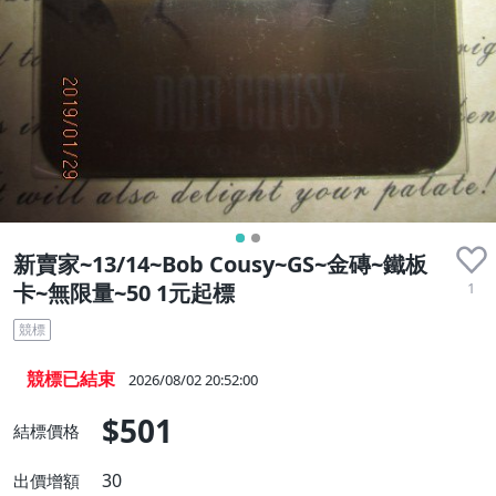
新賣家~13/14~Bob Cousy~GS~金磚~鐵板
1
卡~無限量~50 1元起標
競標
競標已結束
2026/08/02 20:52:00
$501
結標價格
30
出價增額