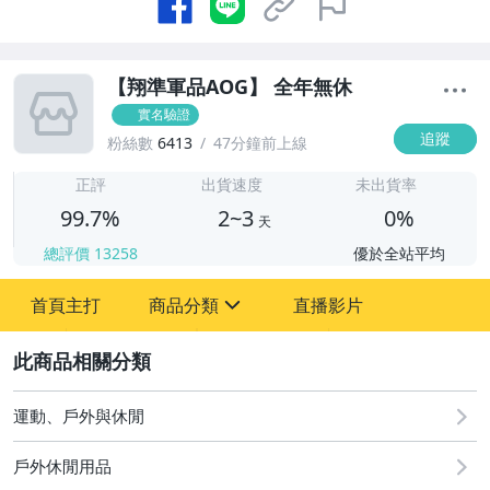
【翔準軍品AOG】 全年無休
實名驗證
追蹤
粉絲數
6413
47分鐘前上線
2
正評
出貨速度
未出貨率
99.7%
2~3
0%
天
總評價
13258
優於全站平均
首頁主打
商品分類
直播影片
sign
2
手機、配件與通訊
汽機車精品百貨
運動、戶外與休閒
居家、家具與園藝
戶外休閒用品