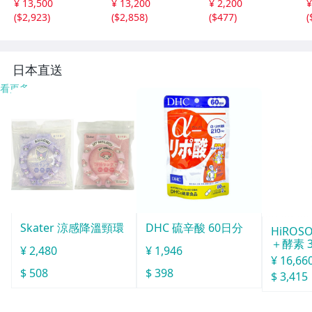
¥ 13,500
¥ 13,200
¥ 2,200
¥
コッキング TANA
エアガン 中古 訳
グレードタイプ
(
$2,923
)
(
$2,858
)
(
$477
)
(
KA WORKS
有 K11541075
エアソフトガン B
B弾
2
日本直送
看更多
Skater 涼感降溫頸環
DHC 硫辛酸 60日分
HiROS
＋酵素 
¥ 2,480
¥ 1,946
¥ 16,66
$ 508
$ 398
$ 3,415