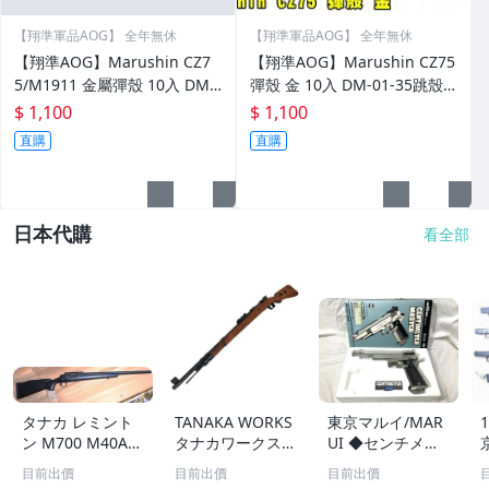
【翔準軍品AOG】 全年無休
【翔準軍品AOG】 全年無休
【翔準AOG】Marushin CZ7
【翔準AOG】Marushin CZ75
5/M1911 金屬彈殼 10入 DM-
彈殼 金 10入 DM-01-35跳殼B
01-37跳殼BB槍 拋殼式 原廠彈
B槍 拋殼式 原廠彈殼
$ 1,100
$ 1,100
殼 適用於 marushin CZ75 拋
直購
直購
日本代購
看全部
タナカ レミント
TANAKA WORKS
東京マルイ/MAR
ン M700 M40A1
タナカワークス
UI ◆センチメー
BK AIR ボルトア
Mod.98 bnz 194
ターマスター◆ C
目前出價
目前出價
目前出價
クション エアー
2 木製ストック
OLT MK IV ハイ