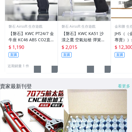
磐石 Airsoft 生存遊戲
磐石 Airsoft 生存遊戲
金和勝 生
件
【磐石】KWC PT24/7 金
【磐石】KWC KA51 沙
JHS（（
牛座 KC46 ABS CO2直
漠之鷹 空氣短槍 彈簧壓
專賣））台
壓槍-KWCKC46HN
縮 ABS高比重 黑色- KW
世代 SR4
$ 1,190
$ 2,015
$ 12,30
CKA51
直購
直購
直購
近期銷量 1 件
賣家最新刊登
看更多