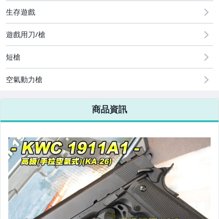
玩具、模型與公仔
生存遊戲
男性精品與服飾
遊戲用刀/槍
手錶與飾品配件
短槍
運動、戶外與休閒
空氣動力槍
商品資訊