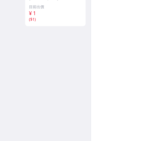
9470001サイズ L
目前出價
¥ 1
(
$1
)