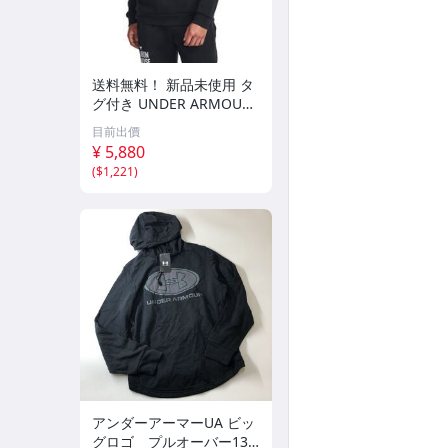
送料無料！ 新品未使用 タ
グ付き UNDER ARMOUR
アンダーアーマー UA プロ
目前出價
ジェクトロック フーディ
¥ 5,880
ー ブラック Lサイズ 1380
(
$1,221
)
107 パーカー
アンダーアーマーUA ビッ
グロゴ プルオーバー136