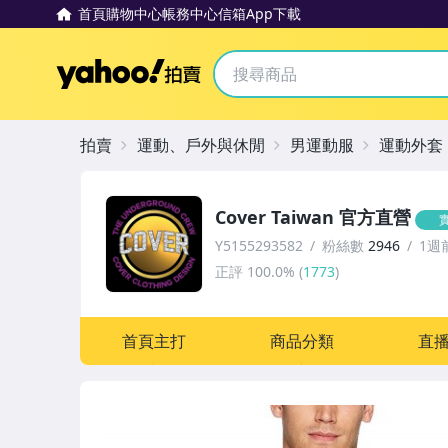
首頁
購物中心
帳務中心
信箱
App下載
Yahoo拍賣
拍賣
運動、戶外與休閒
男運動服
運動外套
Cover Taiwan 官方直營
Y5155293582
粉絲數
2946
1週
正評
100.0%
(
1773
)
首頁主打
商品分類
直