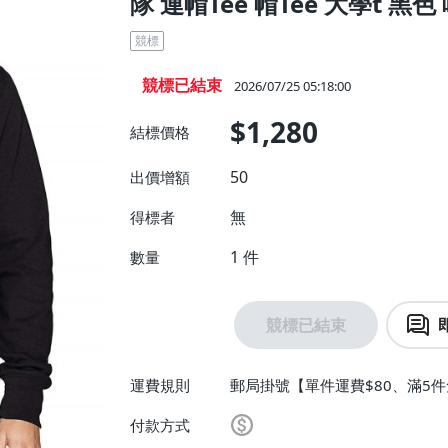
隊 連帽Tee 帽Tee 大學t 黑色
競標
競標已結束
2026/07/25 05:18:00
$1,280
結標價格
50
出價增額
無
得標者
1
件
數量
競標已結束
運費規則
郵局掛號【單件運費$80、滿5
付款方式