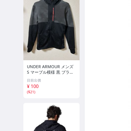
UNDER ARMOUR メンズ
S マーブル模様 黒 ブラッ
ク グレー ジャージ パーカ
目前出價
ー アンダーアーマー スポ
¥ 100
ーツ トレーニング フルジ
(
$21
)
ップ