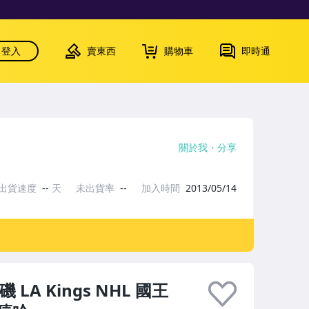
登入
賣東西
購物車
即時通
關於我
分享
出貨速度
--
天
未出貨率
--
加入時間
2013/05/14
磯 LA Kings NHL 國王