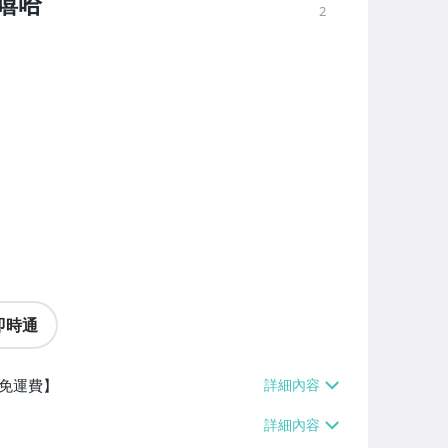
 嘻哈
2
即時通
件免運費】