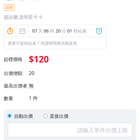
競標
趙詠馨,老明星卡-9
07
天
06
時
20
分
01
秒結束
/
賣家可提前結束
拍賣時間會自動延長
$120
起標價格
20
出價增額
無
最高出價者
1
件
數量
自動出價
直接出價