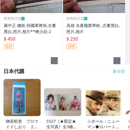
懷舊柑仔店
懷舊柑仔店
蔣中正 總統 與國軍將領,古董
高雄 水產職業學校 ,古董黑白,
黑白,照片,相片**稀少品-2
照片,相片
$ 450
$ 250
競標
競標
日本代購
看全部
榊原郁恵 ブロマ
S527《★限定★
☆ポール・ニュー
イドしおり ２枚
生写真》全3種セ
マン◆ロバート・