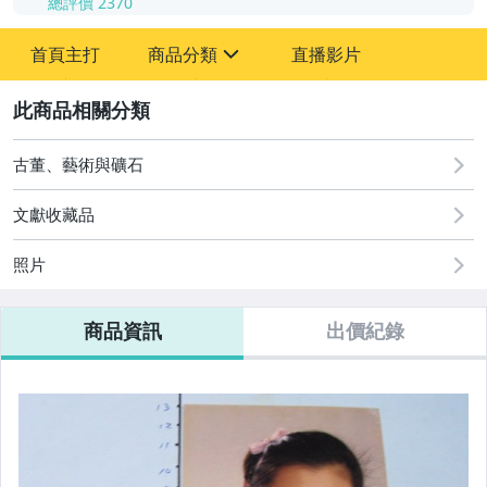
總評價
2370
-
首頁主打
商品分類
直播影片
-
sign
其它
2
古董、藝術與礦石
文獻收藏品
照片
商品資訊
出價紀錄