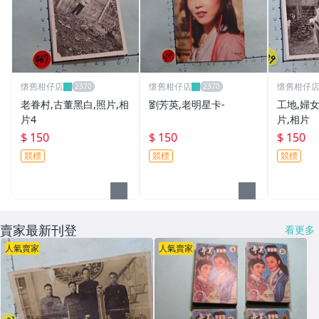
懷舊柑仔店
懷舊柑仔店
懷舊柑仔
老眷村,古董黑白,照片,相
劉芳英,老明星卡-
工地,婦女
片4
片,相片
$ 150
$ 150
$ 150
競標
競標
競標
賣家最新刊登
看更多
人氣賣家
人氣賣家