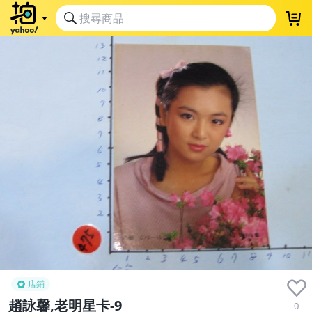
店鋪
趙詠馨,老明星卡-9
0