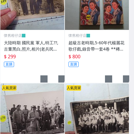
懷舊柑仔店
懷舊柑仔店
大陸時期 國民黨 軍人,特工??,
超級古老時期,5-60年代楊麗花
古董黑白,照片,相片(老兵民國3
歌仔戲,錄音帶一套4卷 **稀少
8年從大陸帶來台灣的) **稀少
品
$ 299
$ 800
品6
直購
直購
人氣賣家
人氣賣家