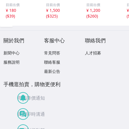
組 レトロ 送料
ット【井口裕香】
レッドフォード◆
目前出價
目前出價
目前出價
１１０円 未開封
FLASH（フラッシ
サイン入り写真◆
¥ 180
¥ 1,500
¥ 1,200
¥
ュ）2026年8月18
30x20㎝☆
(
$39
)
(
$325
)
(
$260
)
(
日・25日合併号
★セブンネット限
定特典★ ☆送料
一律☆
關於我們
客服中心
聯絡我們
新聞中心
常見問答
人才招募
服務說明
聯絡客服
最新公告
手機逛拍賣，購物更便利
商品降價通知
買賣即時溝通