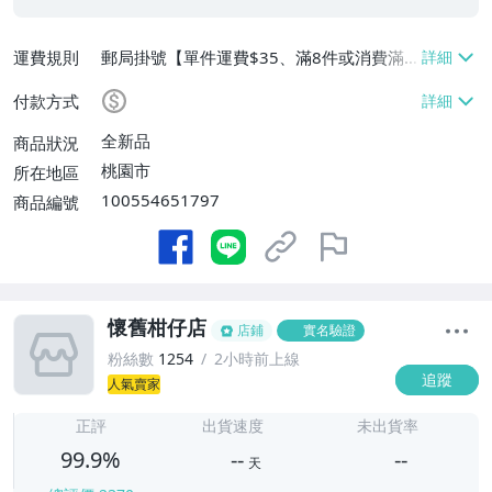
運費規則
郵局掛號【單件運費$35、滿8件或消費滿
$3500免運費】
付款方式
全新品
商品狀況
桃園市
所在地區
100554651797
商品編號
懷舊柑仔店
店鋪
實名驗證
粉絲數
1254
2小時前上線
追蹤
人氣賣家
-
-
正評
出貨速度
未出貨率
99.9%
--
--
天