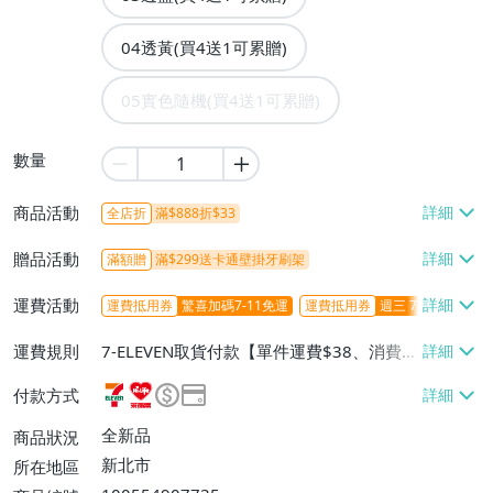
04透黃(買4送1可累贈)
05實色隨機(買4送1可累贈)
數量
商品活動
全店折
滿$888折$33
贈品活動
滿額贈
滿$299送卡通壁掛牙刷架
運費活動
運費抵用券
驚喜加碼7-11免運
運費抵用券
週三 7-11取貨不
運費規則
7-ELEVEN取貨付款【單件運費$38、消費滿
$599免運費】、7-ELEVEN取貨不付款【單
付款方式
件運費$38、消費滿$599免運費】、萊爾富
取貨付款【單件運費$60、消費滿$599免運
全新品
商品狀況
費】、宅配/貨運【單件運費$100、消費滿
新北市
所在地區
$1899免運費】、離島配送【單件運費$18