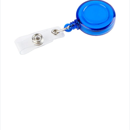
■五金百貨
■居家裝飾專區
■香氛專區
■晾曬專區
■居家安全
■燈類用品
■防疫專區
■衛浴用品
■■廚房工具
■調味罐/保鮮盒
■■收納天地