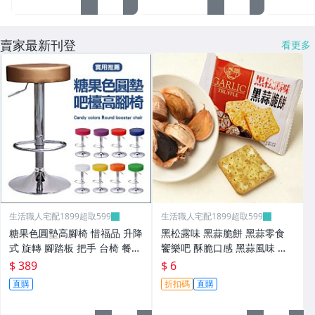
賣家最新刊登
看更多
生活職人宅配1899超取599
生活職人宅配1899超取599
糖果色圓墊高腳椅 惜福品 升降
黑松露味 黑蒜脆餅 黑蒜零食
式 旋轉 腳踏板 把手 台椅 餐椅
饗樂吧 酥脆口感 黑蒜風味 下
旋轉椅 生活職人【ZC61】
午茶必備 餅乾 蘇打餅乾 生活
$ 389
$ 6
職人【ZU29】
直購
折扣碼
直購