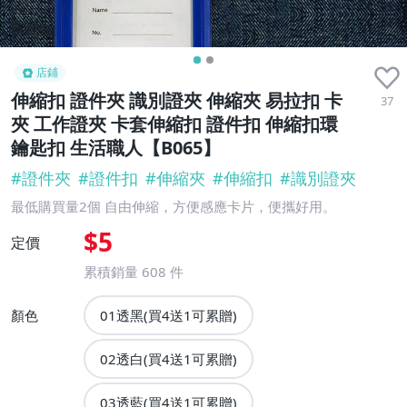
店鋪
伸縮扣 證件夾 識別證夾 伸縮夾 易拉扣 卡
37
夾 工作證夾 卡套伸縮扣 證件扣 伸縮扣環
鑰匙扣 生活職人【B065】
#
證件夾
#
證件扣
#
伸縮夾
#
伸縮扣
#
識別證夾
最低購買量2個 自由伸縮，方便感應卡片，便攜好用。
$5
定價
累積銷量
608
件
顏色
01透黑(買4送1可累贈)
02透白(買4送1可累贈)
03透藍(買4送1可累贈)