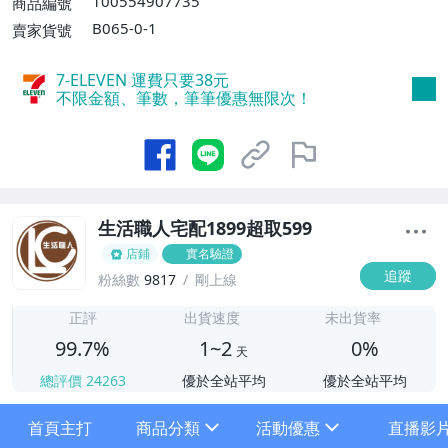
100554907735
商品編號
0、消費滿$1999免運費】
B065-0-1
賣家貨號
7-ELEVEN 運費只要
38
元
不限金額、筆數，筆筆優惠無限次！
生活職人宅配1899超取599
店鋪
實名驗證
追蹤
粉絲數
9817
剛上線
1
正評
出貨速度
未出貨率
99.7%
1~2
0%
天
總評價
24263
優於全站平均
優於全站平均
首頁主打
商品分類
活動優惠
直播影
sign
sign