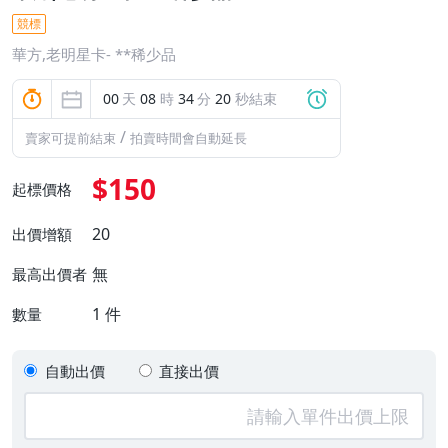
競標
華方,老明星卡- **稀少品
00
天
08
時
34
分
20
秒結束
/
賣家可提前結束
拍賣時間會自動延長
$150
起標價格
20
出價增額
無
最高出價者
1
件
數量
自動出價
直接出價