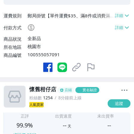
運費規則
郵局掛號【單件運費$35、滿8件或消費滿
$3500免運費】
付款方式
全新品
商品狀況
桃園市
所在地區
100555057091
商品編號
懷舊柑仔店
店鋪
實名驗證
粉絲數
1254
8分鐘前上線
追蹤
人氣賣家
-
-
正評
出貨速度
未出貨率
99.9%
--
--
天