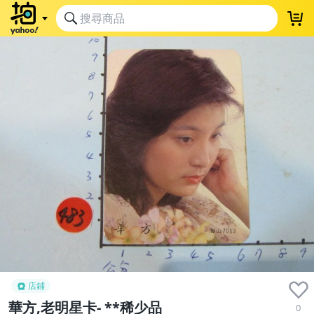
店鋪
華方,老明星卡- **稀少品
0