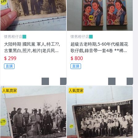
懷舊柑仔店
懷舊柑仔店
大陸時期 國民黨 軍人,特工??,
超級古老時期,5-60年代楊麗花
古董黑白,照片,相片(老兵民國3
歌仔戲,錄音帶一套4卷 **稀少
8年從大陸帶來台灣的) **稀少
品
$ 299
$ 800
品6
直購
直購
人氣賣家
人氣賣家