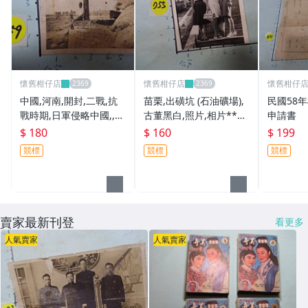
懷舊柑仔店
懷舊柑仔店
懷舊柑仔
中國,河南,開封,二戰,抗
苗栗,出磺坑 (石油礦場),
民國58
戰時期,日軍侵略中國,,古
古董黑白,照片,相片**稀
申請書
董黑白,照片,相片10
少品1
$ 180
$ 160
$ 199
競標
競標
競標
賣家最新刊登
看更多
人氣賣家
人氣賣家