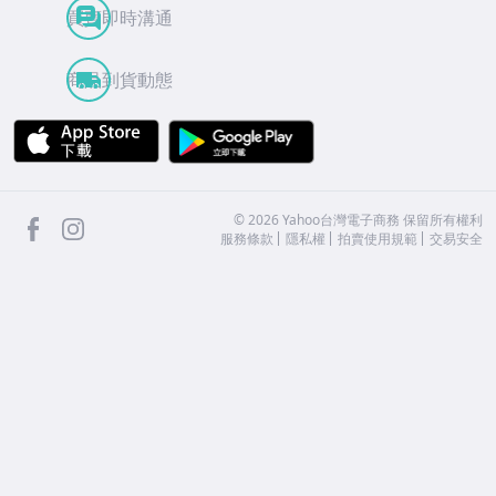
買賣即時溝通
商品到貨動態
APP Store
Google Play
facebook
Instagram
©
2026
Yahoo台灣電子商務 保留所有權利
服務條款
隱私權
拍賣使用規範
交易安全