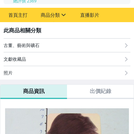
總評價
2369
-
首頁主打
商品分類
直播影片
-
sign
其它
2
古董、藝術與礦石
文獻收藏品
照片
商品資訊
出價紀錄