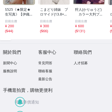
S525《★限定★
こまどり姉妹 プ
狩人(かりゅうど)
生写真》【伊織も
ロマイド(13.8×8.
カラー大判プロ
え】ビッグコミッ
5cm) 1枚●bn.4
マイド(18×13cm)
目前出價
目前出價
目前出價
クスピリッツ 202
6
1枚●bn.48
¥ 200
¥ 300
¥ 600
¥
6年8月3日号 ★セ
(
$44
)
(
$66
)
(
$131
)
(
ブンネット限定特
典★ ☆送料一律
☆
關於我們
客服中心
聯絡我們
新聞中心
常見問答
人才招募
服務說明
聯絡客服
最新公告
手機逛拍賣，購物更便利
商品降價通知