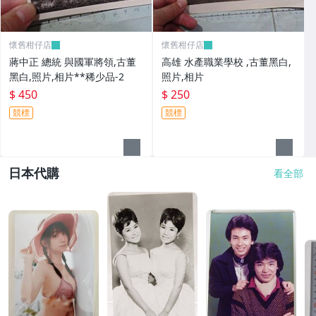
懷舊柑仔店
懷舊柑仔店
蔣中正 總統 與國軍將領,古董
高雄 水產職業學校 ,古董黑白,
黑白,照片,相片**稀少品-2
照片,相片
$ 450
$ 250
競標
競標
日本代購
看全部