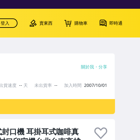
登入
賣東西
購物車
即時通
關於我
分享
出貨速度
--
天
未出貨率
--
加入時間
2007/10/01
式封口機 耳掛耳式咖啡真