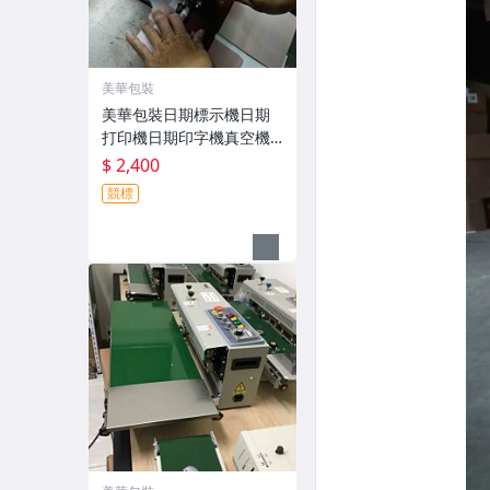
美華包裝
美華包裝日期標示機日期
打印機日期印字機真空機
包裝機封口機色帶炭帶手
$ 2,400
壓好用耐用
競標