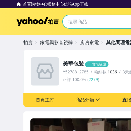
首頁
購物中心
帳務中心
信箱
App下載
Yahoo拍賣
拍賣
家電與影音視聽
廚房家電
其他調理電
美華包裝
實名驗證
Y5278812785
粉絲數
1036
3天
正評
100.0%
(
2279
)
首頁主打
商品分類
直
sign
居家、家具與園藝
家電與影音視聽