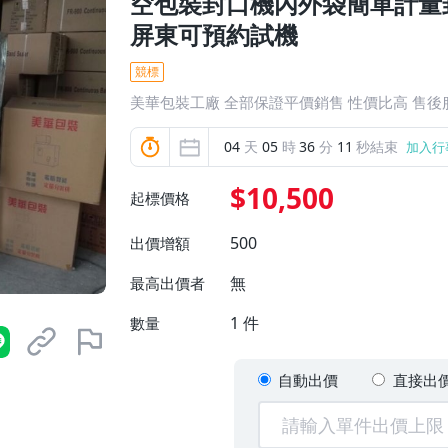
空包裝封口機內外袋簡單計量
屏東可預約試機
競標
美華包裝工廠 全部保證平價銷售 性價比高 售後
04
天
05
時
36
分
09
秒結束
加入行
$10,500
起標價格
500
出價增額
無
最高出價者
1
件
數量
自動出價
直接出