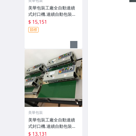
美華包裝
美華包裝工廠全自動連續
式封口機.連續自動包裝印
字機咖啡掛耳耳掛真空包
$ 15,151
裝封口機印字機.另有加寬
競標
型另有出新機型
美華包裝
美華包裝工廠全自動連續
式封口機.連續自動包裝機
咖啡掛耳耳掛包裝真空封
$ 13,131