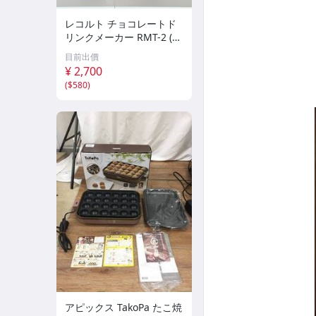
レコルト チョコレートド
リンクメーカー RMT-2 (G
Y) Chocolate Drink Maker
目前出價
recolte 未開封
¥ 2,700
(
$580
)
アピックス TakoPa たこ焼