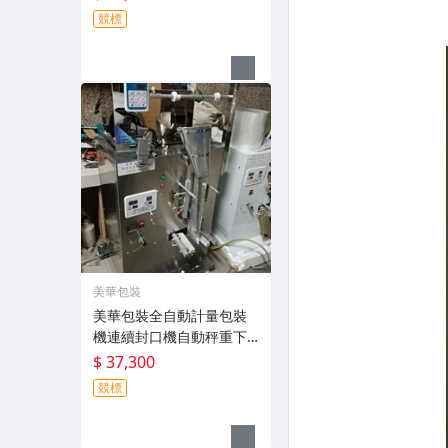
口機.另有加寬型有色印字
競標
附計數器
美華包裝
美華包裝全自動計量包裝
機連續封口機自動秤重下
料液體包裝機˙冷泡茶葉芝
$ 37,300
麻種子醬油醋分裝定量真
競標
空包裝封口機另有正新年
度新款