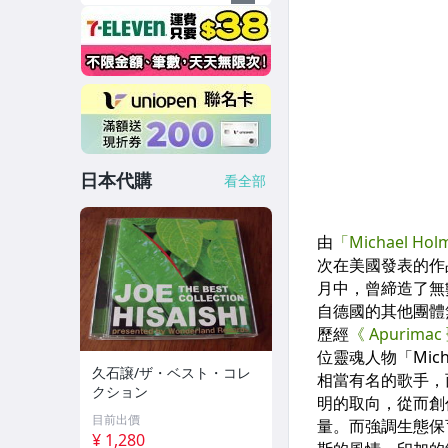
日本代購
看全部
久石譲/ザ・ベスト・コレ
クション
目前出價
¥ 1,280