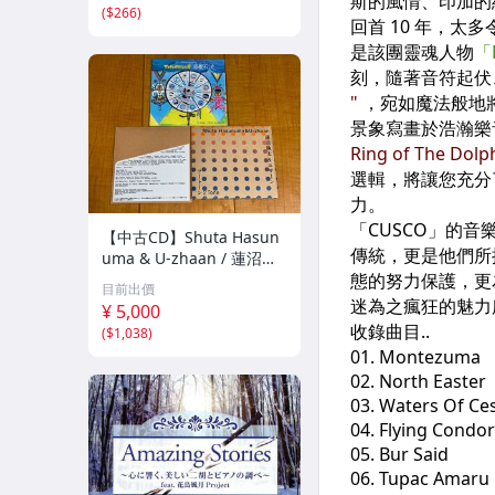
(
$266
)
【中古CD】Shuta Hasun
uma & U-zhaan / 蓮沼執
太 & ユザーン アルバム3
目前出價
枚セット / マンガをはみだ
¥ 5,000
した男 / Good News / 2 T
(
$1,038
)
one /ツートーン