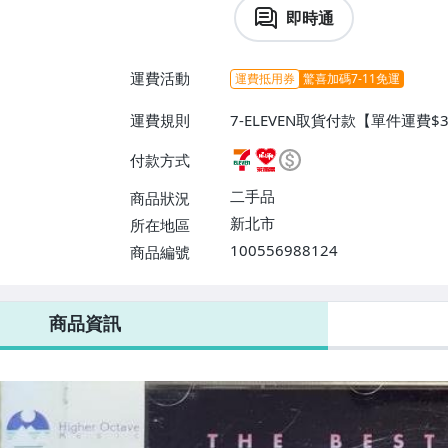
即時通
運費活動
運費抵用券
驚喜加碼7-11免運
運費規則
7-ELEVEN取貨付款【單件運費$
$38】、萊爾富取貨付款【單件運
付款方式
二手品
商品狀況
新北市
所在地區
100556988124
商品編號
7-ELEVEN 運費只要
38
元
不限金額、筆數，筆筆優惠無限次！
商品資訊