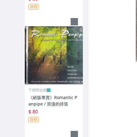
競標
下標即結標
《絕版專賣》Romantic P
anpipe / 浪漫的排笛
$ 80
競標