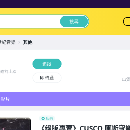
搜尋
世紀音樂
其他
追蹤
分鐘前上線
即時通
出
播影片
店鋪
《絕版專賣》CUSCO 庫斯寇樂團 / 