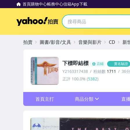
首頁
購物中心
帳務中心
信箱
App下載
Yahoo拍賣
拍賣
圖書/影音/文具
音樂與影片
CD
新
下標即結標
店鋪
實名驗證
Y2163317438
粉絲數
1711
36
正評
100.0%
(
5382
)
首頁主打
商品分類
直
sign
其它