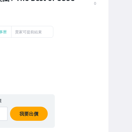
0
事曆
賣家可提前結束
價
我要出價