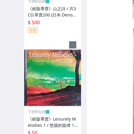
下標即結標
《絕版專賣》山之詩 / 共3
CD.單賣200 (日本.Denon
版.無IFPI)
$ 500
競標
下標即結標
《絕版專賣》Leisurely M
elodies 1 / 悠揚的旋律 1 :
拂曉的輕盈
$ 50