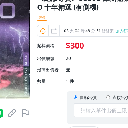
O 十年精選 (有側標)
競標
03
天
04
時
48
分
49
秒結束
加入行
$300
起標價格
20
出價增額
無
最高出價者
1
件
數量
自動出價
直接出