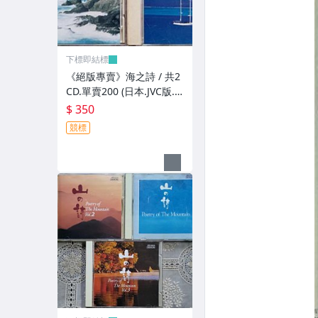
下標即結標
《絕版專賣》海之詩 / 共2
CD.單賣200 (日本.JVC版.
無IFPI)
$ 350
競標