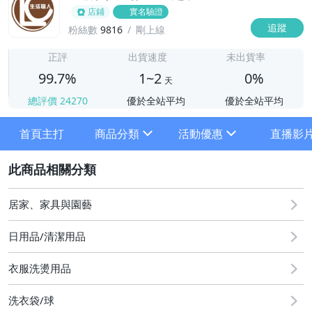
店鋪
實名驗證
追蹤
粉絲數
9816
剛上線
1
正評
出貨速度
未出貨率
99.7%
1~2
0%
天
總評價
24270
優於全站平均
優於全站平均
首頁主打
商品分類
活動優惠
直播影
sign
sign
2
狂歡88節
[專區] 初夏陽光灑熱力 輕鬆晾曬不費力
居家、家具與園藝
滿$299送贈品
日用品/清潔用品
衣服洗燙用品
⬛零食專區滿99元折扣9元
洗衣袋/球