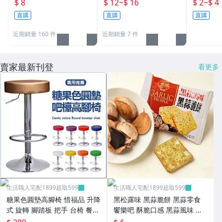
袋 吸濕袋 掛式除濕袋 可
帶 運動髮帶 彈力頭帶 打
燈 檯燈 
$ 8
$ 12
~
$ 16
$ 2
~
$ 4
掛式除濕包 生活職人【B
球 超吸汗運動頭帶 生活
無煙蠟燭
直購
直購
直購
063】
職人【K138】
066】
近期銷量 160 件
近期銷量 7 件
賣家最新刊登
看更多
生活職人宅配1899超取599
生活職人宅配1899超取599
糖果色圓墊高腳椅 惜福品 升降
黑松露味 黑蒜脆餅 黑蒜零食
式 旋轉 腳踏板 把手 台椅 餐椅
饗樂吧 酥脆口感 黑蒜風味 下
旋轉椅 生活職人【ZC61】
午茶必備 餅乾 蘇打餅乾 生活