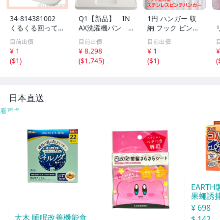
34-814381002
Q1【新品】 IN
1円 ハンガー 収
くるくる回って
AX洗濯機パン P
納 フック ピンチ
ラクに干せて 引
F-7464AC/FW1-B
ハンガー ステン
目前出價
目前出價
目前出價
っ張って取り込め
L
レス 洗濯 バサミ
¥ 1
¥ 8,298
¥ 1
¥
る ランドリーメ
ばさみ 52ピンチ
(
$1
)
(
$1,745
)
(
$1
)
(
イト４０＆ デュ
折りたたみ 角ハ
オパックセット
ンガー 物干し ny
314
日本直送
看更多
EART
果蠅誘捕
¥ 698
大木 睡眠改善機能食
$ 142