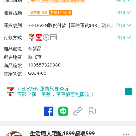
運費活動
運費抵用券
驚喜$99免運
運費規則
7-ELEVEN取貨付款【單件運費$38、消費滿
$599免運費】、7-ELEVEN取貨不付款【單
付款方式
件運費$38、消費滿$599免運費】、萊爾富
取貨付款【單件運費$60、消費滿$599免運
全新品
商品狀況
費】、宅配/貨運【單件運費$100、消費滿
新北市
所在地區
$1899免運費】、離島配送【單件運費$18
100557329980
商品編號
0、消費滿$1999免運費】
G034-00
賣家貨號
7-ELEVEN 運費只要
38
元
不限金額、筆數，筆筆優惠無限次！
生活職人宅配1899超取599