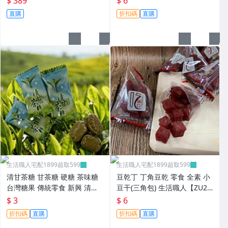
$ 389
$ 6
職人【ZU29】
直購
折扣碼
直購
生活職人宅配1899超取599
生活職人宅配1899超取599
清甘茶糖 甘茶糖 硬糖 茶味糖
豆乾丁 丁角豆乾 零食 全素 小
台灣糖果 傳統零食 新興 清甘
豆干(三角包) 生活職人【ZU2
茶糖 生活職人【ZU17】
8】
$ 3
$ 6
折扣碼
直購
折扣碼
直購