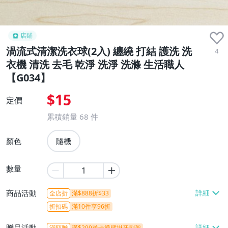
店鋪
渦流式清潔洗衣球(2入) 纏繞 打結 護洗 洗
4
衣機 清洗 去毛 乾淨 洗淨 洗滌 生活職人
【G034】
$15
定價
累積銷量
68
件
顏色
隨機
數量
商品活動
全店折
滿$888折$33
折扣碼
滿10件享96折
贈品活動
滿額贈
滿$299送卡通壁掛牙刷架