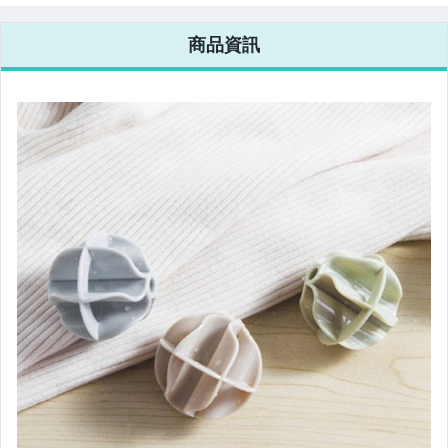
⬛毛巾類商品
商品資訊
⬛禮品包裝區
↘出清專區↘
烤肉用品
⬛環保餐具
輕鬆拉推專區
■涼感製冰商品
■旅行類商品
■雨具/除濕專區
■寵物用品系列
■居家小物專區