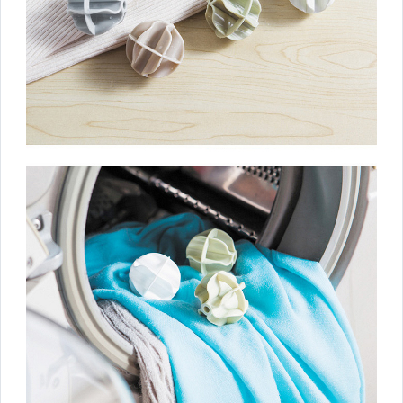
■辦公文具
■園藝生活專區
■汽機車百貨專區
■運動用品
■3C專區
■婦幼小物
■惜福品專區
其它