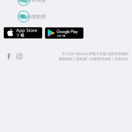
買賣即時溝通
商品到貨動態
APP Store
Google Play
facebook
Instagram
©
2026
Yahoo台灣電子商務 保留所有權利
服務條款
隱私權
拍賣使用規範
交易安全