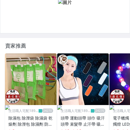
賣家推薦
生活職人宅配1899
生活職人宅配1899
生活職人宅
超取599
超取599
超取599
除濕包 除溼袋 除濕袋 乾
頭帶 運動頭帶 頭巾 吸汗
電子蠟燭 
燥劑 除溼包 除濕劑 防潮
頭帶 束髮帶 止汗帶 吸汗
燭燈 LE