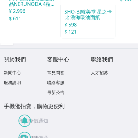
品NERUNODA 4粒22
袋
¥ 2,996
SHO-BI粧美堂 星之卡
比 瀏海吸油面紙
$ 611
¥ 598
$ 121
關於我們
客服中心
聯絡我們
新聞中心
常見問答
人才招募
服務說明
聯絡客服
最新公告
手機逛拍賣，購物更便利
商品降價通知