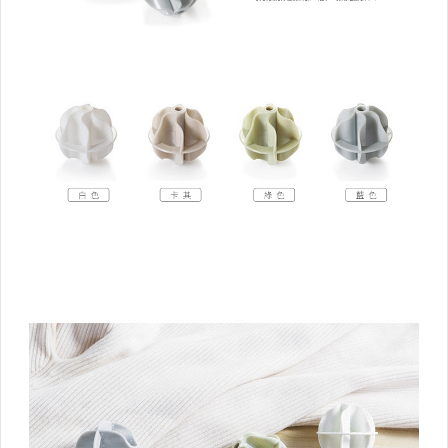
■燈類用品
■防疫專區
■衛浴用品
■■廚房工具
■調味罐/保鮮盒
■■收納天地
■掛勾
■收納盒/架/箱
■浴廁收納專區
■愛鞋收納
■鐵藝類商品