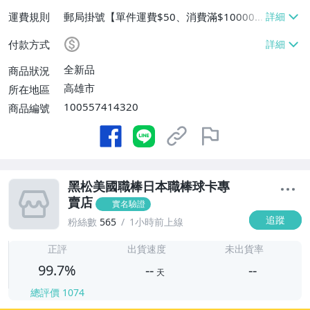
運費規則
郵局掛號【單件運費$50、消費滿$100000
免運費】
付款方式
全新品
商品狀況
高雄市
所在地區
100557414320
商品編號
黑松美國職棒日本職棒球卡專
賣店
實名驗證
追蹤
粉絲數
565
1小時前上線
-
-
正評
出貨速度
未出貨率
99.7%
--
--
天
總評價
1074