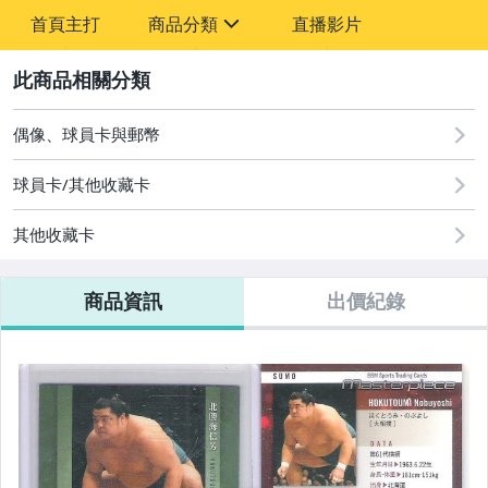
-
首頁主打
商品分類
直播影片
-
sign
成人專區
2
玩具、模型與公仔
偶像、球員卡與郵幣
偶像、球員卡與郵幣
球員卡/其他收藏卡
運動、戶外與休閒
其他收藏卡
商品資訊
出價紀錄