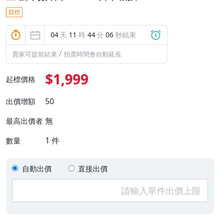
競標
04
天
11
時
44
分
05
秒結束
/
賣家可提前結束
拍賣時間會自動延長
$1,999
起標價格
50
出價增額
無
最高出價者
1
件
數量
自動出價
直接出價