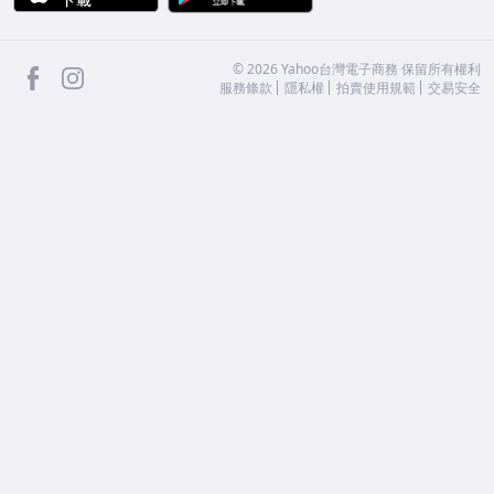
facebook
Instagram
©
2026
Yahoo台灣電子商務 保留所有權利
服務條款
隱私權
拍賣使用規範
交易安全