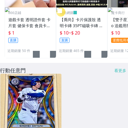
866店鋪
喬尚網購
魔卡商行
遊戲卡套 透明證件套 卡
【喬尚】卡片保護殼 透
【雙子星】
片套 健保卡套 會員卡套
明卡磚 35PT磁吸卡磚 貝
o 送鑑用
身分證卡套 名片夾 悠遊
殼卡磚 球員卡保護殼 卡
43000
$ 1
$ 10
~
$ 20
$ 10
卡 IC卡套 提款卡套 銀行
磚展示架 寶可夢 遊戲卡
直購
直購
運費抵用
卡套 名片
球員卡
近期銷量 50 件
近期銷量 465 件
近期銷量 1
行動任意門
看更多