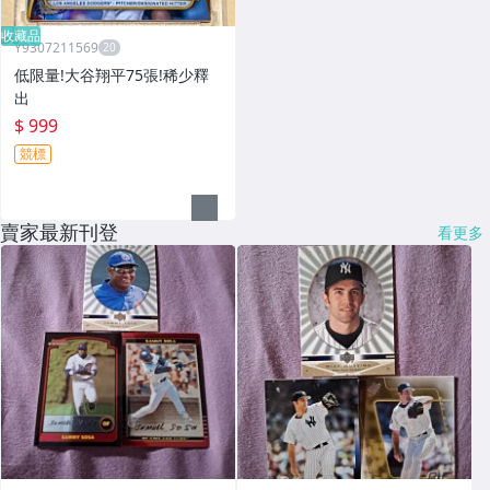
收藏品
Y9307211569
低限量!大谷翔平75張!稀少釋
出
$ 999
競標
賣家最新刊登
看更多