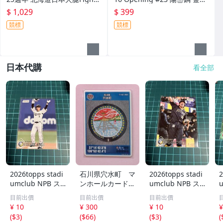
rs #187 大谷翔平 Great & Hi
印刷簽名卡 限量 1800 張
$ 1,029
$ 399
ghlight 1張 球卡
競標
競標
日本代購
看全部
2026topps stadi
石川県穴水町 マ
2026topps stadi
2
umclub NPB ス
ンホールカード
umclub NPB ス
タジアムクラブ 1
A001 ロット00
タジアムクラブ 1
目前出價
目前出價
目前出價
60 オリックスバ
4
68 オリックスバ
¥ 10
¥ 300
¥ 10
¥
ファローズ 西川
ファローズ 杉本
(
$3
)
(
$66
)
(
$3
)
(
龍馬
裕太郎