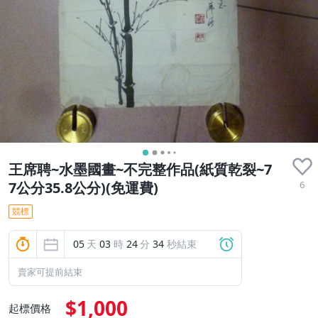
王席聘~水墨國畫~不完整作品(紙質乾裂~7
6
7公分35.8公分)(免運費)
競標
05
天
03
時
24
分
33
秒結束
賣家可提前結束
$1,000
起標價格