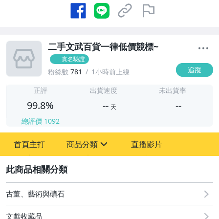
二手文武百貨一律低價競標~
實名驗證
追蹤
粉絲數
781
1小時前上線
-
-
正評
出貨速度
未出貨率
99.8%
--
--
天
總評價
1092
-
首頁主打
商品分類
直播影片
-
sign
古董、藝術與礦石
2
玩具、模型與公仔
古董、藝術與礦石
文獻收藏品