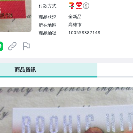
費】、7-ELEVEN取貨不付款
付款方式
運費$60、滿50件或消費滿$30
0、滿30件或消費滿$30000免
全新品
商品狀況
高雄市
所在地區
100558387148
商品編號
7-ELEVEN 運費只要
38
元
不限金額、筆數，筆筆優惠無限次！
商品資訊