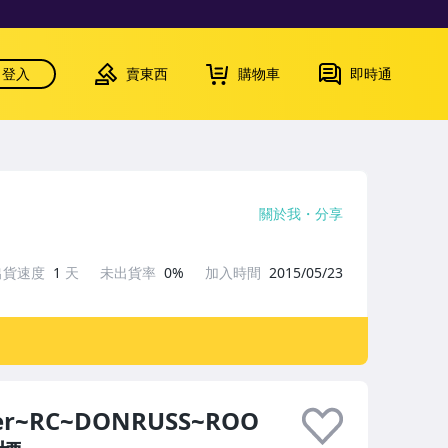
登入
賣東西
購物車
即時通
關於我
分享
出貨速度
1
天
未出貨率
0%
加入時間
2015/05/23
ter~RC~DONRUSS~ROO