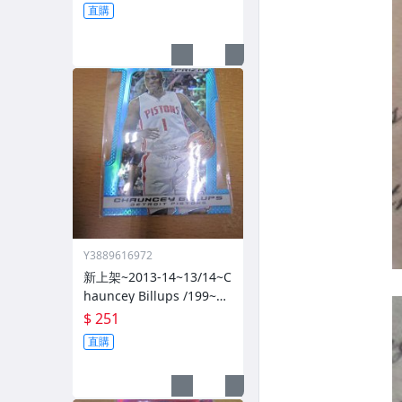
直購
Y3889616972
新上架~2013-14~13/14~C
hauncey Billups /199~PR
IZM~SILVER~藍亮~限量/1
$ 251
99~1060114-1
直購