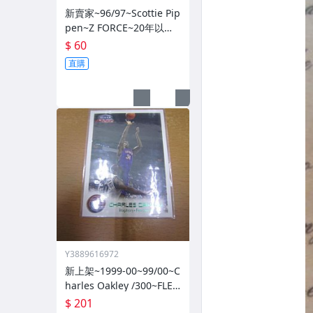
新賣家~96/97~Scottie Pip
pen~Z FORCE~20年以上
歷史~無限量~
$ 60
直購
Y3889616972
新上架~1999-00~99/00~C
harles Oakley /300~FLEE
R~~限量/300~1060114-1
$ 201