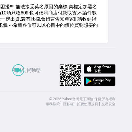
APP St
商品到貨動態
Google
©
2026
Yahoo台灣電子商務 保留所有權利
服務條款
隱私權
拍賣使用規範
交易安全