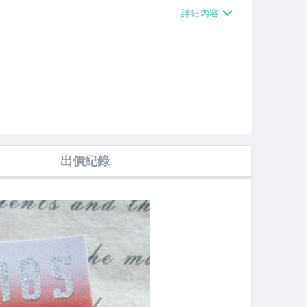
【單件運費$38】、萊爾富取貨付款【單件
0000免運費】、郵局掛號【單件運費$5
運費】
出價紀錄