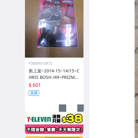
Y3889616972
新上架~2014-15~14/15~C
HRIS BOSH /49~PRIZM~S
ILVER~紅亮~低限量/49~1
$ 601
060114-1
直購