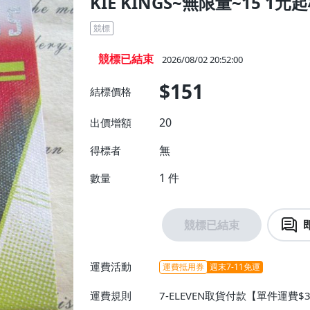
KIE KINGS~無限量~15 1元
競標
競標已結束
2026/08/02 20:52:00
$151
結標價格
20
出價增額
無
得標者
1
件
數量
競標已結束
運費活動
運費抵用券
週末7-11免運
運費規則
7-ELEVEN取貨付款【單件運費$