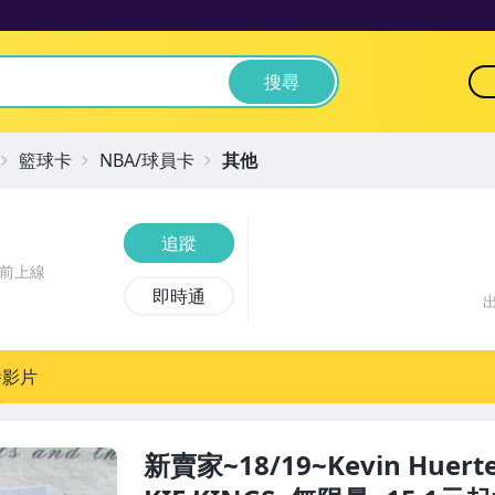
搜尋
籃球卡
NBA/球員卡
其他
追蹤
時前上線
即時通
播影片
新賣家~18/19~Kevin Huer