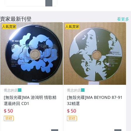
賣家最新刊登
看更多
人氣賣家
人氣賣家
喬志的店
喬志的店
[無殼光碟]MA 游鴻明 情歌精
[無殼光碟]MA BEYOND 87-91
選最終回 CD1
32精選
$ 50
$ 50
競標
競標