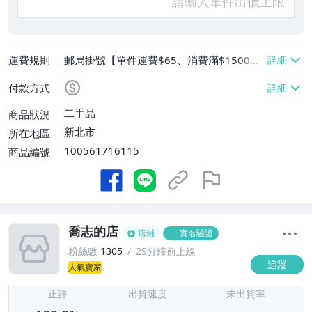
運費規則
郵局掛號【單件運費$65、消費滿$1500免
運費】
付款方式
二手品
商品狀況
新北市
所在地區
100561716115
商品編號
喬志的店
店鋪
實名驗證
粉絲數
1305
29分鐘前上線
追蹤
人氣賣家
-
-
正評
出貨速度
未出貨率