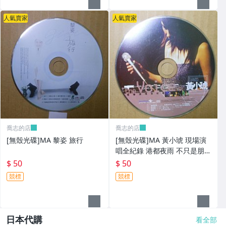
人氣賣家
人氣賣家
喬志的店
喬志的店
[無殼光碟]MA 黎姿 旅行
[無殼光碟]MA 黃小琥 現場演
唱全紀錄 港都夜雨 不只是朋友
我要我們在一起
$ 50
$ 50
競標
競標
日本代購
看全部