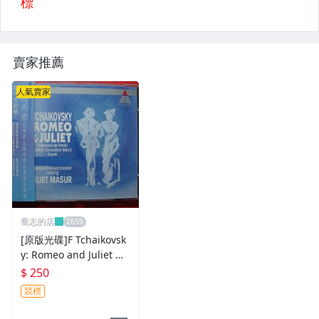
賣家推薦
人氣賣家
喬志的店
[原版光碟]F Tchaikovsk
y: Romeo and Juliet M
ADE IN GERMANY
$ 250
競標