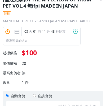
PET VOL.4 無ifpi MADE IN JAPAN
競標
MANUFACTURED BY SANYO JAPAN RSD-949 BB402B
05
天
01
時
11
分
48
秒結束
賣家可提前結束
$100
起標價格
20
出價增額
無
最高出價者
1
件
數量
自動出價
直接出價