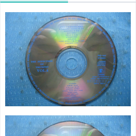
客語光碟
日語光碟
韓語光碟
西洋光碟
相聲國劇光碟
連續據 DVD光碟
電影電視電玩原聲帶
卡拉OK DVD光碟
卡拉OK VCD光碟
DVD演唱會光碟
DVD電影光碟