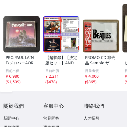
PRO.PAUL LAIN
【超収録】【決定
PROMO CD 非売
E/メロハーAOR◆
版セット】ANDR
品 Sample ザ ビ
THE RADIO SUN/
EAS VOLLENWEI
ートルズ パスト
目前出價
目前出價
目前出價
UNSTOPPABLE
DER CD1+2+3 厳
マスターズ VOL.2
¥ 6,980
¥ 2,211
¥ 4,000
¥
選プレミア音源集
CP32-5602 THE
(
$1,509
)
(
$478
)
(
$865
)
(
MP3CD-DLVer 3
BEATLES / PAST
ディスク♪
MASTERS VOLU
ME TWO 見本盤
關於我們
客服中心
聯絡我們
新聞中心
常見問答
人才招募