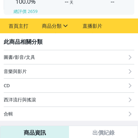
100.0%
--
--
天
總評價
2659
-
首頁主打
商品分類
直播影片
-
sign
2
圖書/影音/文具
音樂與影片
國語光碟
台語光碟
CD
古典光碟
西洋流行與搖滾
爵士樂
合輯
音樂光碟
商品資訊
出價紀錄
粵語光碟